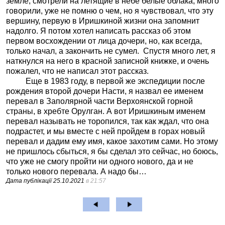
земле, смотрели на летящие в небе белые облака, много
говорили, уже не помню о чем, но я чувствовал, что эту
вершину, первую в Иришкиной жизни она запомнит
надолго. Я потом хотел написать рассказ об этом
первом восхождении от лица дочери, но, как всегда,
только начал, а закончить не сумел.
Спустя много лет, я
наткнулся на него в красной записной книжке, и очень
пожалел, что не написал этот рассказ.
Еще в 1983 году, в первой же экспедиции после
рождения второй дочери Насти, я назвал ее именем
перевал в Заполярной части Верхоянской горной
страны, в хребте Орулган. А вот Иришкиным именем
перевал называть не торопился, так как ждал, что она
подрастет, и мы вместе с ней пройдем в горах новый
перевал и дадим ему имя, какое захотим сами. Но этому
не пришлось сбыться, я бы сделал это сейчас, но боюсь,
что уже не смогу пройти ни одного нового, да и не
только нового перевала. А надо бы…
Дата публікації
25.10.2021
в 21:57