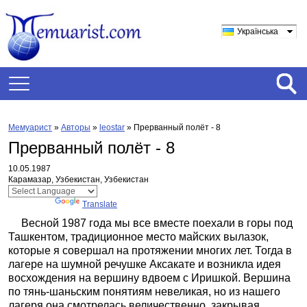
Українська
Мемуарист
»
Авторы
»
leostar
»
Прерванный полёт - 8
Прерванный полёт - 8
10.05.1987
Карамазар, Узбекистан, Узбекистан
Powered by
Translate
Весной 1987 года мы все вместе поехали в горы под
Ташкентом, традиционное место майских вылазок,
которые я совершал на протяжении многих лет. Тогда в
лагере на шумной речушке Аксакате и возникла идея
восхождения на вершину вдвоем с Иришкой. Вершина
по тянь-шаньским понятиям невеликая, но из нашего
лагеря она смотрелась величественно, закрывая