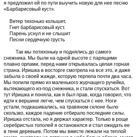
я предложил ей по пути выучить новую для нее песню
«Барбарисовый куст».
Ветер тихонько колышет,
Гнет барбарисовый куст.
Парень уснул и не слышит
Песни сердечную грусть
Так мы потихоньку и поднялись до самого
снежника. Мы были на одной высоте с парящими
плавно орлами, перед нами открывалась целая горная
страна. Иришка в восторге смотрела на все это, и даже
забыла о своей жажде, которую терпела почти два часа.
Мы попили прямо из маленького журчащего ручейка,
вытекающего из-под снежника, и стали спускаться. Вот
тут Иришка и поняла, как я был прав, когда говорил, что
идти к вершине легче, чем спускаться с нее. Ноги
устали, подкашивались, на травяном склоне было
скользко, каждое падение отбирало последние силы.
Иришка отстала, но я держал характер. Только в роще
серебристых тополей я остановился и стал ожидать ее
в тени деревьев. Потом мы вместе лежали на теплой