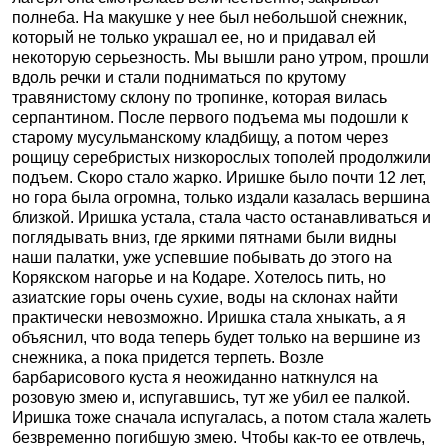
полнеба. На макушке у нее был небольшой снежник,
который не только украшал ее, но и придавал ей
некоторую серьезность. Мы вышли рано утром, прошли
вдоль речки и стали подниматься по крутому
травянистому склону по тропинке, которая вилась
серпантином. После первого подъема мы подошли к
старому мусульманскому кладбищу, а потом через
рощицу серебристых низкорослых тополей продолжили
подъем. Скоро стало жарко. Иришке было почти 12 лет,
но гора была огромна, только издали казалась вершина
близкой. Иришка устала, стала часто останавливаться и
поглядывать вниз, где яркими пятнами были видны
наши палатки, уже успевшие побывать до этого на
Корякском нагорье и на Кодаре. Хотелось пить, но
азиатские горы очень сухие, воды на склонах найти
практически невозможно. Иришка стала хныкать, а я
объяснил, что вода теперь будет только на вершине из
снежника, а пока придется терпеть. Возле
барбарисового куста я неожиданно наткнулся на
розовую змею и, испугавшись, тут же убил ее палкой.
Иришка тоже сначала испугалась, а потом стала жалеть
безвременно погибшую змею. Чтобы как-то ее отвлечь,