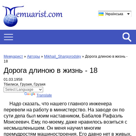
Українська
Мемуарист
»
Авторы
»
Mikhail_Shargorodsky
»
Дорога длиною в жизнь -
18
Дорога длиною в жизнь - 18
01.03.1958
Тбилиси, Грузия, Грузия
Powered by
Translate
Надо сказать, что нашего главного инженера
перевели на работу в министерство. На заводе он по
сути дела был моим наставником, Бабалов Рафаэль
Моисеевич. Ему, по-моему, даже нравилось возиться с
несмышленышем. Он меня научил многим
премудростям машиностроения. Его давно нет в живых,