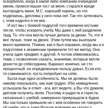
оскорбляло, когда в какой либо компании очередной
умник, провозглашая тост за меня, старался вроде
выгородить меня. М.С. хороший парень, но что
поделаешь, диплома у него пока нет. Так что затягивать
с этим надолго я не мог.
И вот мы с боевой подругой того времени костьми
легли, чтобы ускорить учебу. Мы даже с ней разделили
труд. То, что она могла лучше делала за двоих. То, что я
мог лучше, тоже за двоих. Этим путем мы выиграли
много времени. Помню, как я был поражен, когда мы и к
подготовке к экзаменам применили тот же метод. Она
учила один предмет, я другой. А потом обменивались
теми, с позволения сказать, знаниями, которые могли
донести до собеседника. Вариант, конечно, не сто
процентный, но определенную пользу давал. Если кто-
то сомневается, пусть попробует на себе.
Была еще одна особенность. Мы не должны были
никому показывать, как нам трудно. Ибо немедленно
услышали бы в ответ - ага, вот видите, а Вы что думали,
диплом получить легко. Поэтому и радости и горести,
связанные с учебой, намеренно превращали в будни.
Мы настолько привыкли ни с кем особенно не говорить
об учебе, что я даже Володе вовремя не сказал о