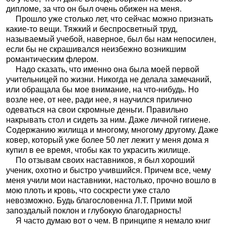
дипломе, за что он был очень обижен на меня.
Прошло уже столько лет, что сейчас можно признать
какие-то вещи. Тяжкий и беспросветный труд,
называемый учебой, наверное, был бы нам непосилен,
если бы не скрашивался неизбежно возникшим
романтическим флером.
Надо сказать, что именно она была моей первой
учительницей по жизни. Никогда не делала замечаний,
или обращала бы мое внимание, на что-нибудь. Но
возле нее, от нее, ради нее, я научился прилично
одеваться на свои скромные деньги. Правильно
накрывать стол и сидеть за ним. Даже личной гигиене.
Содержанию жилища и многому, многому другому. Даже
ковер, который уже более 50 лет лежит у меня дома я
купил в ее время, чтобы как то украсить жилище.
По отзывам своих наставников, я был хороший
ученик, охотно и быстро учившийся. Причем все, чему
меня учили мои наставники, настолько, прочно вошло в
мою плоть и кровь, что соскрести уже стало
невозможно. Будь благословенна Л.Т. Прими мой
запоздалый поклон и глубокую благодарность!
Я часто думаю вот о чем. В принципе я немало книг