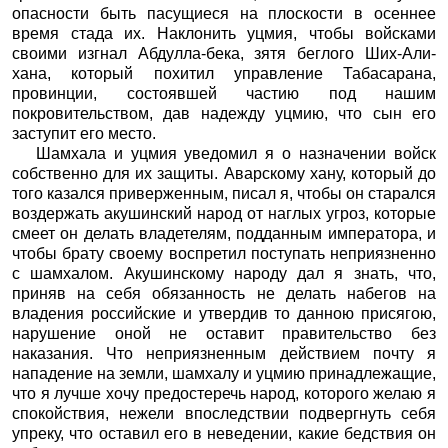
опасности быть пасущиеся на плоскости в осеннее
время стада их. Наклонить уцмия, чтобы войсками
своими изгнал Абдулла-бека, зятя беглого Ших-Али-
хана, который похитил управление Табасарана,
провинции, состоявшей частию под нашим
покровительством, дав надежду уцмию, что сын его
заступит его место.
Шамхала и уцмия уведомил я о назначении войск
собственно для их защиты. Аварскому хану, который до
того казался приверженным, писал я, чтобы он старался
воздержать акушинский народ от наглых угроз, которые
смеет он делать владетелям, подданным императора, и
чтобы брату своему воспретил поступать неприязненно
с шамхалом. Акушинскому народу дал я знать, что,
приняв на себя обязанность не делать набегов на
владения российские и утвердив то данною присягою,
нарушение оной не оставит правительство без
наказания. Что неприязненным действием почту я
нападение на земли, шамхалу и уцмию принадлежащие,
что я лучше хочу предостеречь народ, которого желаю я
спокойствия, нежели впоследствии подвергнуть себя
упреку, что оставил его в неведении, какие бедствия он