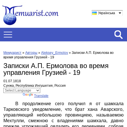
Українська
Мемуарист
»
Авторы
»
Aleksey_Ermolov
»
Записки А.П. Ермолова во
время управления Грузией - 19
Записки А.П. Ермолова во время
управления Грузией - 19
01.07.1818
Сунжа, Республика Ингушетия, Россия
Powered by
Translate
В продолжение сего получил я от шамхала
Тарковского уведомление, что брат хана Аварского,
управляющий небольшою провинциею, называемою
Мехтулли, смежною с владениями шамхала, давно
прежде угрожавший овладеть его деревнями, собрав