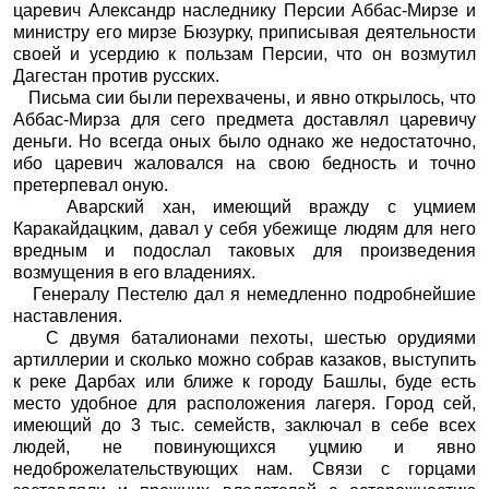
царевич Александр наследнику Персии Аббас-Мирзе и
министру его мирзе Бюзурку, приписывая деятельности
своей и усердию к пользам Персии, что он возмутил
Дагестан против русских.
Письма сии были перехвачены, и явно открылось, что
Аббас-Мирза для сего предмета доставлял царевичу
деньги. Но всегда оных было однако же недостаточно,
ибо царевич жаловался на свою бедность и точно
претерпевал оную.
Аварский хан, имеющий вражду с уцмием
Каракайдацким, давал у себя убежище людям для него
вредным и подослал таковых для произведения
возмущения в его владениях.
Генералу Пестелю дал я немедленно подробнейшие
наставления.
С двумя баталионами пехоты, шестью орудиями
артиллерии и сколько можно собрав казаков, выступить
к реке Дарбах или ближе к городу Башлы, буде есть
место удобное для расположения лагеря. Город сей,
имеющий до 3 тыс. семейств, заключал в себе всех
людей, не повинующихся уцмию и явно
недоброжелательствующих нам. Связи с горцами