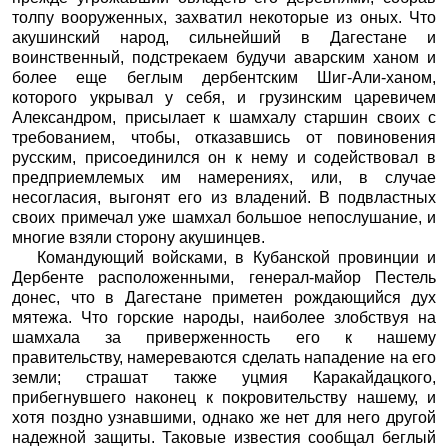
толпу вооруженных, захватил некоторые из оных. Что
акушинский народ, сильнейший в Дагестане и
воинственный, подстрекаем будучи аварским ханом и
более еще беглым дербентским Шиг-Али-ханом,
которого укрывал у себя, и грузинским царевичем
Александром, присылает к шамхалу старшин своих с
требованием, чтобы, отказавшись от повиновения
русским, присоединился он к нему и содействовал в
предприемлемых им намерениях, или, в случае
несогласия, выгонят его из владений. В подвластных
своих примечал уже шамхал большое непослушание, и
многие взяли сторону акушинцев.
Командующий войсками, в Кубанской провинции и
Дербенте расположенными, генерал-майор Пестель
донес, что в Дагестане приметен рождающийся дух
мятежа. Что горские народы, наиболее злобствуя на
шамхала за приверженность его к нашему
правительству, намереваются сделать нападение на его
земли; страшат также уцмия Каракайдацкого,
прибегнувшего наконец к покровительству нашему, и
хотя поздно узнавшими, однако же нет для него другой
надежной защиты. Таковые известия сообщал беглый