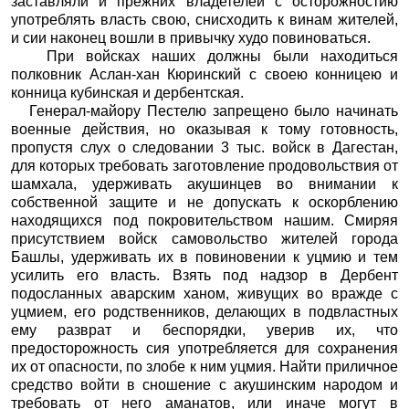
заставляли и прежних владетелей с осторожностию
употреблять власть свою, снисходить к винам жителей,
и сии наконец вошли в привычку худо повиноваться.
При войсках наших должны были находиться
полковник Аслан-хан Кюринский с своею конницею и
конница кубинская и дербентская.
Генерал-майору Пестелю запрещено было начинать
военные действия, но оказывая к тому готовность,
пропустя слух о следовании 3 тыс. войск в Дагестан,
для которых требовать заготовление продовольствия от
шамхала, удерживать акушинцев во внимании к
собственной защите и не допускать к оскорблению
находящихся под покровительством нашим. Смиряя
присутствием войск самовольство жителей города
Башлы, удерживать их в повиновении к уцмию и тем
усилить его власть. Взять под надзор в Дербент
подосланных аварским ханом, живущих во вражде с
уцмием, его родственников, делающих в подвластных
ему разврат и беспорядки, уверив их, что
предосторожность сия употребляется для сохранения
их от опасности, по злобе к ним уцмия. Найти приличное
средство войти в сношение с акушинским народом и
требовать от него аманатов, или иначе могут в