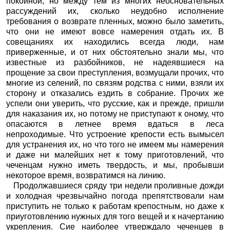
покойной, но между тем из многих неосновательных
рассуждений их, сколько неудобно исполнение
требования о возврате пленных, можно было заметить,
что они не имеют вовсе намерения отдать их. В
совещаниях их находились всегда люди, нам
приверженные, и от них обстоятельно знали мы, что
известные из разбойников, не надеявшиеся на
прощение за свои преступления, возмущали прочих, что
многие из селений, по связям родства с ними, взяли их
сторону и отказались ездить в собрание. Прочих же
успели они уверить, что русские, как и прежде, пришли
для наказания их, но потому не приступают к оному, что
опасаются в летнее время вдаться в леса
непроходимые. Что устроение крепости есть вымысел
для устранения их, но что того не имеем мы намерения
и даже ни малейших нет к тому приготовлений, что
чеченцам нужно иметь твердость, и мы, пробывши
некоторое время, возвратимся на линию.
Продолжавшиеся сряду три недели проливные дожди
и холодная чрезвычайно погода препятствовали нам
приступить не только к работам крепостным, но даже к
приуготовлению нужных для того вещей и к начертанию
укрепления. Сие наиболее утверждало чеченцев в