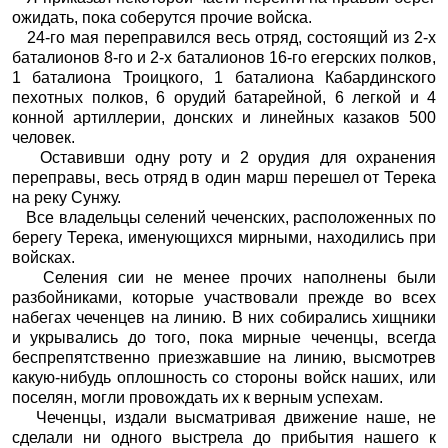
ожидать, пока соберутся прочие войска.
24-го мая переправился весь отряд, состоящий из 2-х
баталионов 8-го и 2-х баталионов 16-го егерских полков,
1 баталиона Троицкого, 1 баталиона Кабардинского
пехотных полков, 6 орудий батарейной, 6 легкой и 4
конной артиллерии, донских и линейных казаков 500
человек.
Оставивши одну роту и 2 орудия для охранения
переправы, весь отряд в один марш перешел от Терека
на реку Сунжу.
Все владельцы селений чеченских, расположенных по
берегу Терека, именующихся мирными, находились при
войсках.
Селения сии не менее прочих наполнены были
разбойниками, которые участвовали прежде во всех
набегах чеченцев на линию. В них собирались хищники
и укрывались до того, пока мирные чеченцы, всегда
беспрепятственно приезжавшие на линию, высмотрев
какую-нибудь оплошность со стороны войск наших, или
поселян, могли провождать их к верным успехам.
Чеченцы, издали высматривая движение наше, не
сделали ни одного выстрела до прибытия нашего к