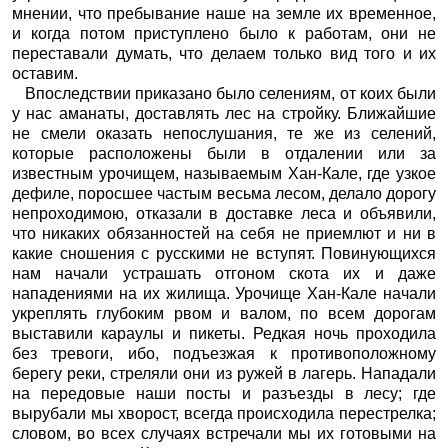
мнении, что пребывание наше на земле их временное,
и когда потом приступлено было к работам, они не
переставали думать, что делаем только вид того и их
оставим.
Впоследствии приказано было селениям, от коих были
у нас аманаты, доставлять лес на стройку. Ближайшие
не смели оказать непослушания, те же из селений,
которые расположены были в отдалении или за
известным урочищем, называемым Хан-Кале, где узкое
дефиле, поросшее частым весьма лесом, делало дорогу
непроходимою, отказали в доставке леса и объявили,
что никаких обязанностей на себя не приемлют и ни в
какие сношения с русскими не вступят. Повинующихся
нам начали устрашать отгоном скота их и даже
нападениями на их жилища. Урочище Хан-Кале начали
укреплять глубоким рвом и валом, по всем дорогам
выставили караулы и пикеты. Редкая ночь проходила
без тревоги, ибо, подъезжая к противоположному
берегу реки, стреляли они из ружей в лагерь. Нападали
на передовые наши посты и разъезды в лесу; где
вырубали мы хворост, всегда происходила перестрелка;
словом, во всех случаях встречали мы их готовыми на