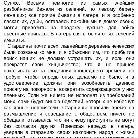
Сунже. Весьма немногие из самых злейших
разбойников бежали из селений, по левому берегу
лежащих; все прочие бывали в лагере, и я особенно
ласкал их, дабы, оставаясь покойными в домах своих,
могли привозить на продажу нужные для войск
съестные припасы. В лагерь взяты были от их селений
аманаты.
Старшины почти всех главнейших деревень чеченских
были созваны ко мне, и я объяснил им, что прибытие
войск наших не должно устрашать их, и если они
прекратят свои хищничества; что я не пришел
наказывать их за злодеяния прошедшего времени, но
требую, чтобы впредь оных делаемо не было, и в
удостоверение должны они возобновить давнюю
присягу на покорность, возвратить содержащихся у них
пленных. Если же ничего не исполнят из требований
моих, сами будут виною бедствий, которых не избегнут,
как явные неприятели. Старшины просили время на
размышление и совещание с обществом, ничего не
обещали, отзываясь, что ни к чему приступить не могут
без согласия других. Приезжая нередко в лагерь,
уверяли в стараниях своих наклонить народ к жизни