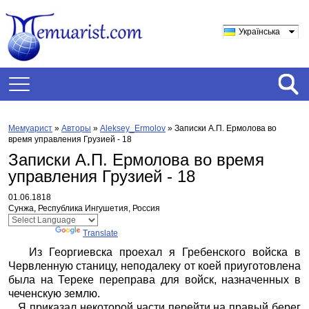
Українська
Мемуарист
»
Авторы
»
Aleksey_Ermolov
»
Записки А.П. Ермолова во
время управления Грузией - 18
Записки А.П. Ермолова во время
управления Грузией - 18
01.06.1818
Сунжа, Республика Ингушетия, Россия
Powered by
Translate
Из Георгиевска проехал я Гребенского войска в
Червленную станицу, неподалеку от коей приуготовлена
была на Тереке переправа для войск, назначенных в
чеченскую землю.
Я приказал некоторой части перейти на правый берег