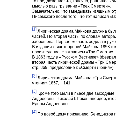
то предложение это, конечно, равнялось б
мысль о разыгрывании «Трех Смертей».
Замечательно, что заведывать изящным от
Писемского после того, что тот написал 
[1]
Лирическая драма Майкова должна была
частей. Но вторая часть, по словам автор
заброшена. Первая же часть ходила в рук
В издании стихотворений Майкова 1858 год
произведение, с заглавием «Три Смерти».
В 1863 году в «Русском Вестнике» (феврал
вторая часть лирической драмы «Три Смерт
стр. 369, предисловие к «Смерти Люция»).
[2]
Лирическая драма Майкова «Три Смерти
чтения» 1857, т. 141.
[3]
Кроме того были в пьесе две выходные 
Андреевны, Николай Штакеншнейдер, втор
Едены Андреевны.
[4]
По всеобщему признанию, Бенедиктов п