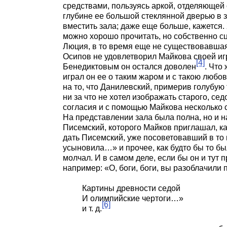
средствами, пользуясь аркой, отделяющей с
глубине ее большой стеклянной дверью в з
вместить зала; даже еще больше, кажется.
можно хорошо прочитать, но собственно сце
Люция, в то время еще не существовавшая
Осипов не удовлетворил Майкова своей игро
[4]
Бенедиктовым он остался доволен
. Что
играл он ее о таким жаром и с такою любо
на то, что Данилевский, примерив голубую 
ни за что не хотел изображать старого, сед
согласия и с помощью Майкова несколько 
На представлении зала была полна, но и 
Писемский, которого Майков приглашал, как
дать Писемский, уже посоветовавший в то 
усыновила…» и прочее, как будто бы то бы
молчал. И в самом деле, если бы он и тут
например: «О, боги, боги, вы разоблачили
Картины древности седой
И олимпийские чертоги…»
[6]
и т. д.