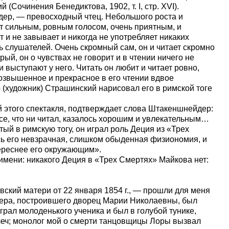
(Сочинения Бенедиктова, 1902, т. I, стр. XVI).
дер, — превосходный чтец. Небольшого роста и
т сильным, ровным голосом, очень приятным, и
 и не завывает и никогда не употребляет никаких
 слушателей. Очень скромный сам, он и читает скромно
рый, он о чувствах не говорит и в чтении ничего не
и выступают у него. Читать он любит и читает ровно,
озвышенное и прекрасное в его чтении вдвое
 (художник) Страшинский нарисовал его в римской тоге
й этого спектакля, подтверждает слова Штакеншнейдер:
се, что ни читал, казалось хорошим и увлекательным…
ый в римскую тогу, он играл роль Деция из «Трех
ь его невзрачная, слишком обыденная физиономия, и
ереснее его окружающим».
имени: никакого Деция в «Трех Смертях» Майкова нет:
ский матери от 22 января 1854 г., — прошли для меня
дера, построившего дворец Марии Николаевны, был
рал молоденького ученика и был в голубой тунике,
плеч; монолог мой о смерти танцовщицы Лоры вызвал