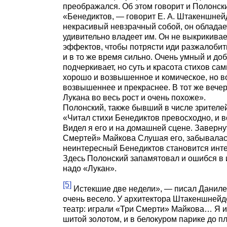
преображался. Об этом говорит и Полонский 
«Бенедиктов, — говорит Е. А. Штакеншней
некрасивый невзрачный собой, он обладае
удивительно владеет им. Он не выкрикивает
эффектов, чтобы потрясти иди разжалобить
и в то же время сильно. Очень умный и доб
подчеркивает, но суть и красота стихов сам
хорошо и возвышенное и комическое, но в
возвышеннее и прекраснее. В тот же вечер
Лукана во весь рост и очень похоже».
Полонский, также бывший в числе зрителе
«Читал стихи Бенедиктов превосходно, и в
Видел я его и на домашней сцене. Завернут
Смертей» Майкова Слушая его, забывалас
неинтересный Бенедиктов становится инт
Здесь Полонский запамятовал и ошибся в 
надо «Лукан».
[5]
Истекшие две недели», — писал Данилев
очень весело. У архитектора Штакеншней
театр: играли «Три Смерти» Майкова… Я иг
шитой золотом, и в белокуром парике до 