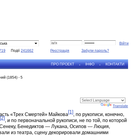
ська
719
Події
241662
Реєстрація
Забули пароль?
ПРО ПРОЕКТ
IНФО
КОНТАКТИ
ий (1854) - 5
Powered by
Translate
[1]
часть «Трех Смертей» Майкова
, по рукописи, конечно,
[2]
, и по первоначальной рукописи, не по той, по которой
 Сенеку, Бенедиктов — Лукана, Осипов — Люция,
вали из театра, сцену декорировали домашними