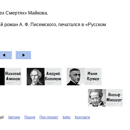
рех Смертях» Майкова.
 роман А. Ф. Писемского, печатался в «Русском
дiї
Автори
Пошук
Про проект
Iнфо
Контакти