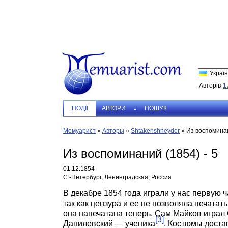
Україн
Авторів
1
ПОДIЇ
АВТОРИ
ПОШУК
Мемуарист
»
Авторы
»
Shtakenshneyder
»
Из воспоминан
Из воспоминаний (1854) - 5
01.12.1854
С.-Петербург, Ленинградская, Россия
В декабре 1854 года играли у нас первую 
так как цензура и ее не позволяла печатать
она напечатана теперь. Сам Майков играл
[3]
Данилевский — ученика
. Костюмы доста