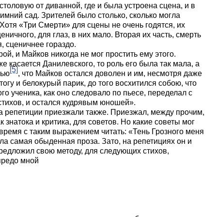
толовую от диванной, где и была устроена сцена, и в
имний сад. Зрителей было столько, сколько могла
 Хотя «Три Смерти» для сцены не очень годятся, их
ничного, для глаз, в них мало. Вторая их часть, смерть
, сценичнее гораздо.
й, и Майков никогда не мог простить ему этого.
 же касается Данилевского, то роль его была так мала, а
[5]
вью
, что Майков остался доволен и им, несмотря даже
тогу и белокурый парик, до того восхитился собою, что
ого ученика, как оно следовало по пьесе, переделал с
стихов, и остался кудрявым юношей».
на репетиции приезжали также. Приезжал, между прочим,
 знатока и критика, для советов. Но какие советы мог
время с таким выражением читать: «Тень Грозного меня
ла самая обыденная проза. Зато, на репетициях он и
 предложил свою методу, для следующих стихов,
 предо мной