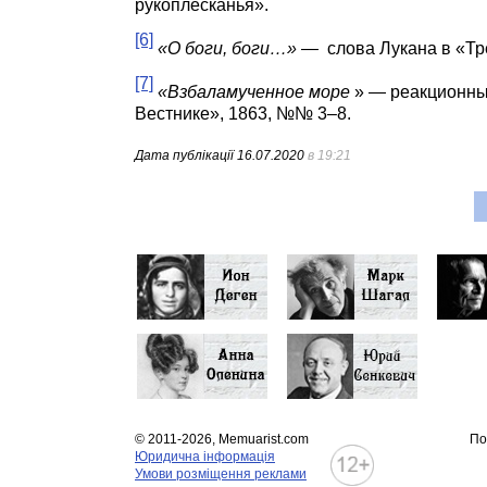
рукоплесканья».
[6]
«О боги, боги…» —
слова Лукана в «Т
[7]
«Взбаламученное море
» — реакционный
Вестнике», 1863, №№ 3–8.
Дата публікації
16.07.2020
в 19:21
© 2011-2026, Memuarist.com
По
Юридична інформація
Умови розміщення реклами