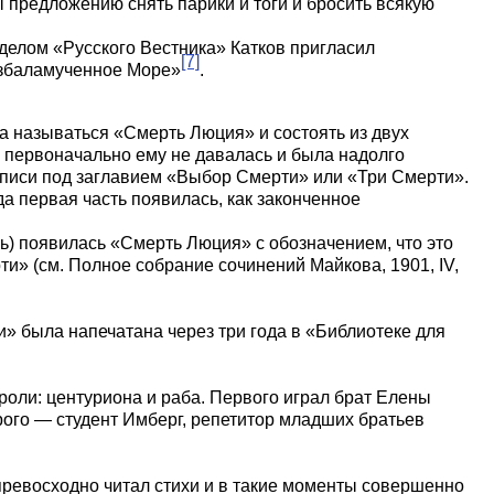
ы предложению снять парики и тоги и бросить всякую
делом «Русского Вестника» Катков пригласил
[7]
«Взбаламученное Море»
.
 называться «Смерть Люция» и состоять из двух
а, первоначально ему не давалась и была надолго
описи под заглавием «Выбор Смерти» или «Три Смерти».
а первая часть появилась, как законченное
ь) появилась «Смерть Люция» с обозначением, что это
и» (см. Полное собрание сочинений Майкова, 1901, IV,
» была напечатана через три года в «Библиотеке для
роли: центуриона и раба. Первого играл брат Елены
ого — студент Имберг, репетитор младших братьев
ревосходно читал стихи и в такие моменты совершенно