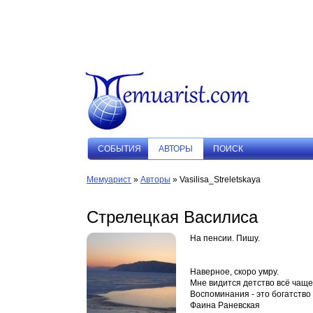
СОБЫТИЯ
АВТОРЫ
ПОИСК
Мемуарист
»
Авторы
» Vasilisa_Streletskaya
Стрелецкая Василиса
На пенсии. Пишу.
Наверное, скоро умру.
Мне видится детство всё чаще
Воспоминания - это богатство
Фаина Раневская