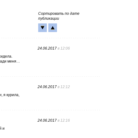
Сортировать по дате
публикации
24.06.2017
в 12:06
сидела.
озади меня…
24.06.2017
в 12:12
, я курила,
24.06.2017
в 12:16
й и