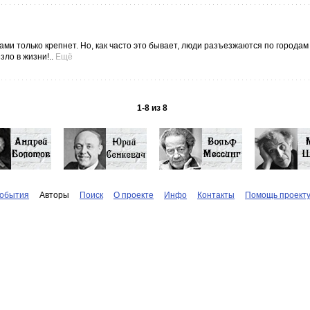
дами только крепнет. Но, как часто это бывает, люди разъезжаются по городам 
ло в жизни!..
Ещё
1
-
8
из
8
обытия
Авторы
Поиск
О проекте
Инфо
Контакты
Помощь проект