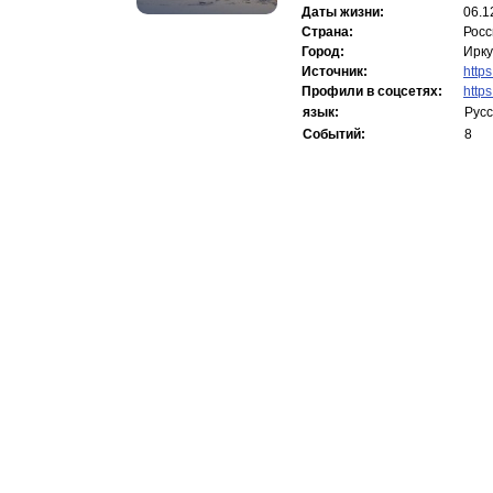
Даты жизни:
06.1
Страна:
Росс
Город:
Ирку
Источник:
https
Профили в соцсетях:
http
язык:
Русс
Событий:
8