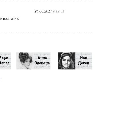
24.06.2017
в 12:51
и весям, и о
у