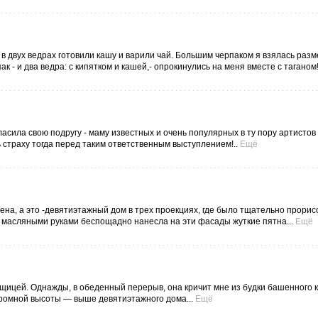
в двух ведрах готовили кашу и варили чай. Большим черпаком я взялась раз
к - и два ведра: с кипятком и кашей,- опрокинулись на меня вместе с таганом!
асила свою подругу - маму известных и очень популярных в ту пору артистов
страху тогда перед таким ответственным выступлением!..
Ещё
ена, а это -девятиэтажный дом в трех проекциях, где было тщательно прори
, масляными руками беспощадно нанесла на эти фасады жуткие пятна...
Ещё
вщицей. Однажды, в обеденный перерыв, она кричит мне из будки башенного к
громной высоты — выше девятиэтажного дома...
Ещё