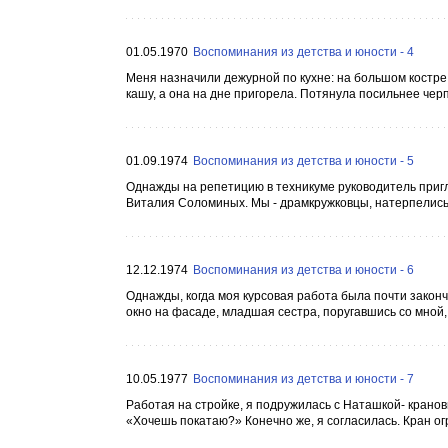
01.05.1970
Воспоминания из детства и юности - 4
Меня назначили дежурной по кухне: на большом костре 
кашу, а она на дне пригорела. Потянула посильнее черпа
01.09.1974
Воспоминания из детства и юности - 5
Однажды на репетицию в техникуме руководитель пригл
Виталия Соломиных. Мы - драмкружковцы, натерпелись 
12.12.1974
Воспоминания из детства и юности - 6
Однажды, когда моя курсовая работа была почти законч
окно на фасаде, младшая сестра, поругавшись со мной
10.05.1977
Воспоминания из детства и юности - 7
Работая на стройке, я подружилась с Наташкой- крано
«Хочешь покатаю?» Конечно же, я согласилась. Кран о