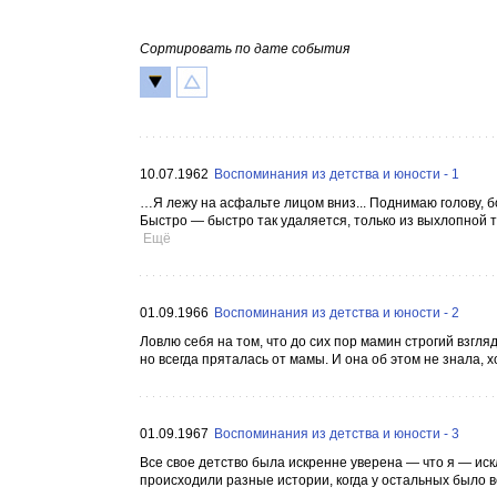
Сортировать по дате события
10.07.1962
Воспоминания из детства и юности - 1
…Я лежу на асфальте лицом вниз... Поднимаю голову, бо
Быстро — быстро так удаляется, только из выхлопной 
Ещё
01.09.1966
Воспоминания из детства и юности - 2
Ловлю себя на том, что до сих пор мамин строгий взгля
но всегда пряталась от мамы. И она об этом не знала, 
01.09.1967
Воспоминания из детства и юности - 3
Все свое детство была искренне уверена — что я — иск
происходили разные истории, когда у остальных было вс