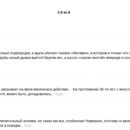
1
-
8
из
8
льно подбородок, а вдаль убегает папкин «Москвич», в котором я только что 
трубы сизый дымок вьётся! Кругом лес, а шоссе «серою лентой» впереди и п
д оказывает на меня магическое действие… На протяжении 36-ти лет, с юности
хотя, может быть, догадывалась…
Ещё
лючительный человек, не такая как все, особенная! Наверное, поэтому со мно
е в порядке...
Ещё