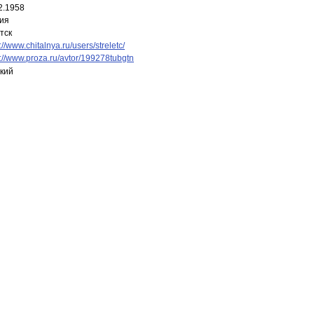
2.1958
ия
тск
://www.chitalnya.ru/users/streletc/
s://www.proza.ru/avtor/199278tubgtn
кий