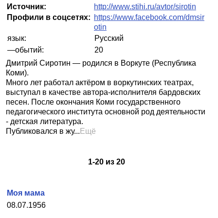
Источник:
http://www.stihi.ru/avtor/sirotin
Профили в соцсетях:
https://www.facebook.com/dmsir
otin
язык:
Русский
—обытий:
20
Дмитрий Сиротин — родился в Воркуте (Республика
Коми).
Много лет работал актёром в воркутинских театрах,
выступал в качестве автора-исполнителя бардовских
песен. После окончания Коми государственного
педагогического института основной род деятельности
- детская литература.
Публиковался в жу...
Ещё
1
-
20
из
20
Моя мама
08.07.1956