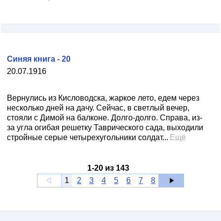
Синяя книга - 20
20.07.1916
Вернулись из Кисловодска, жаркое лето, едем через
несколько дней на дачу. Сейчас, в светлый вечер,
стояли с Димой на балконе. Долго-долго. Справа, из-
за угла огибая решетку Таврического сада, выходили
стройные серые четырехугольники солдат...
Ещё
1
-
20
из
143
1
2
3
4
5
6
7
8