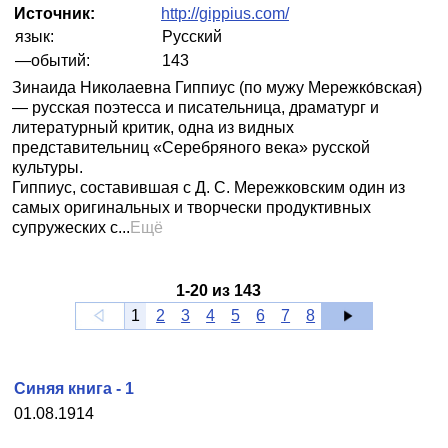
Источник:
http://gippius.com/
язык:
Русский
—обытий:
143
Зинаида Николаевна Гиппиус (по мужу Мережко́вская)
— русская поэтесса и писательница, драматург и
литературный критик, одна из видных
представительниц «Серебряного века» русской
культуры.
Гиппиус, составившая с Д. С. Мережковским один из
самых оригинальных и творчески продуктивных
супружеских с...
Ещё
1
-
20
из
143
1
2
3
4
5
6
7
8
Синяя книга - 1
01.08.1914