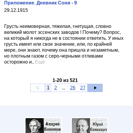
Приложение. Дневник Сони - 9
29.12.1915
Грусть неимоверная, тяжелая, гнетущая, словно
великий молот эссенских заводов ! Почему? Вопрос,
на который я никогда не в состоянии ответить. У иных
грусть имеет или свое значение, или, по крайней
мере, они знают, почему она пришла и незаметным,
но плотным газом с серо-черными отливами
осторожно и..
Ещё
1
-
20
из
521
1
2
...
26
27