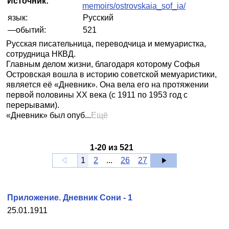
Источник:
memoirs/ostrovskaia_sof_ia/
язык:
Русский
—обытий:
521
Русская писательница, переводчица и мемуаристка,
сотрудница НКВД.
Главным делом жизни, благодаря которому Софья
Островская вошла в историю советской мемуаристики,
является её «Дневник». Она вела его на протяжении
первой половины XX века (с 1911 по 1953 год с
перерывами).
«Дневник» был опуб...
Ещё
1
-
20
из
521
1
2
...
26
27
Приложение. Дневник Сони - 1
25.01.1911