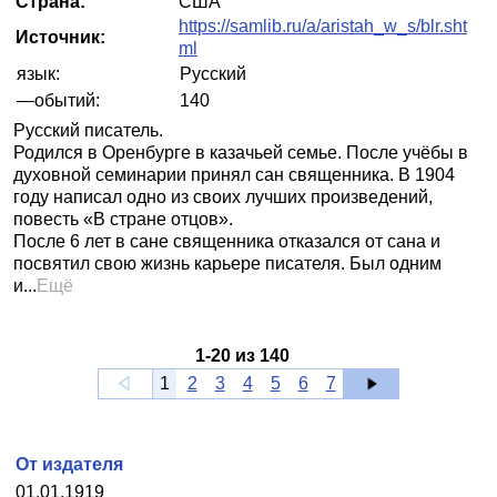
Страна:
США
https://samlib.ru/a/aristah_w_s/blr.sht
Источник:
ml
язык:
Русский
—обытий:
140
Русский писатель.
Родился в Оренбурге в казачьей семье. После учёбы в
духовной семинарии принял сан священника. В 1904
году написал одно из своих лучших произведений,
повесть «В стране отцов».
После 6 лет в сане священника отказался от сана и
посвятил свою жизнь карьере писателя. Был одним
и...
Ещё
1
-
20
из
140
1
2
3
4
5
6
7
От издателя
01.01.1919