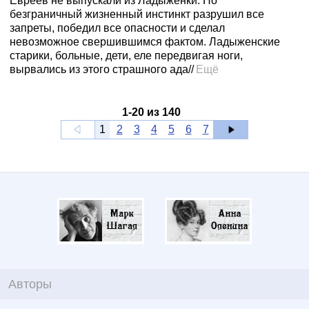
Евреев не выпускали из Ладыженки. Но
безграничный жизненный инстинкт разрушил все
запреты, победил все опасности и сделал
невозможное свершившимся фактом. Ладыженские
старики, больные, дети, еле передвигая ноги,
вырвались из этого страшного ада//
Ещё
1
-
20
из
140
1
2
3
4
5
6
7
Авторы