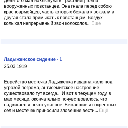
Девятого мая нахлынула в Тростянец толпа
вооруженных повстанцев. Она гнала перед собою
красноармейцев, часть которых бежала к вокзалу, а
другая стала примыкать к повстанцам, Воздух
колыхал непрерывный звон колоколов...
Ещё
Ладыженское сидение - 1
25.03.1919
Еврейство местечка Ладыженка издавна жило под
угрозой погрома, антисемитское настроение
существовало тут всегда... И вот в текущем году, в
мае месяце, окончательно почувствовалось, что
надвигается нечто ужасное. Бежавшие из окрестных
сел и местечек приносили зловещие вести...
Ещё