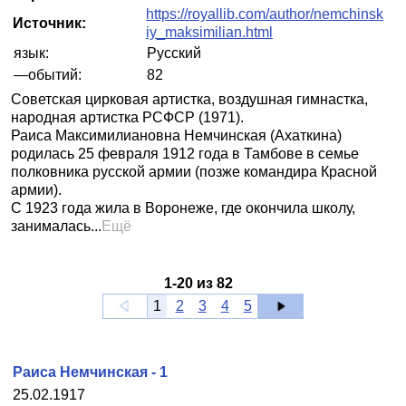
https://royallib.com/author/nemchinsk
Источник:
iy_maksimilian.html
язык:
Русский
—обытий:
82
Советская цирковая артистка, воздушная гимнастка,
народная артистка РСФСР (1971).
Раиса Максимилиановна Немчинская (Ахаткина)
родилась 25 февраля 1912 года в Тамбове в семье
полковника русской армии (позже командира Красной
армии).
С 1923 года жила в Воронеже, где окончила школу,
занималась...
Ещё
1
-
20
из
82
1
2
3
4
5
Раиса Немчинская - 1
25.02.1917