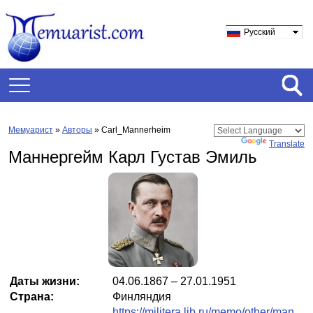
Русский
Мемуарист
»
Авторы
» Carl_Mannerheim
Powered by
Translate
Маннергейм Карл Густав Эмиль
Даты жизни:
04.06.1867 – 27.01.1951
Страна:
Финляндия
https://militera.lib.ru/memo/other/man