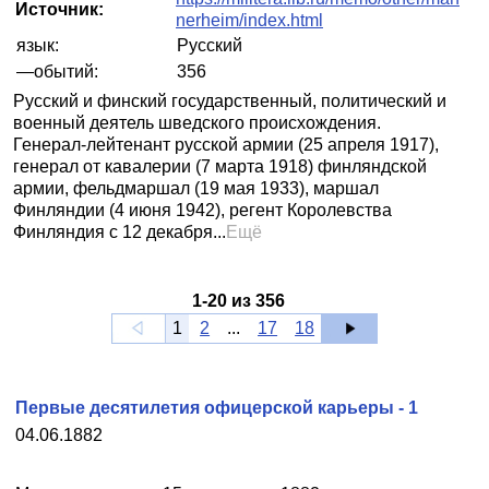
Источник:
nerheim/index.html
язык:
Русский
—обытий:
356
Русский и финский государственный, политический и
военный деятель шведского происхождения.
Генерал-лейтенант русской армии (25 апреля 1917),
генерал от кавалерии (7 марта 1918) финляндской
армии, фельдмаршал (19 мая 1933), маршал
Финляндии (4 июня 1942), регент Королевства
Финляндия с 12 декабря...
Ещё
1
-
20
из
356
1
2
...
17
18
Первые десятилетия офицерской карьеры - 1
04.06.1882