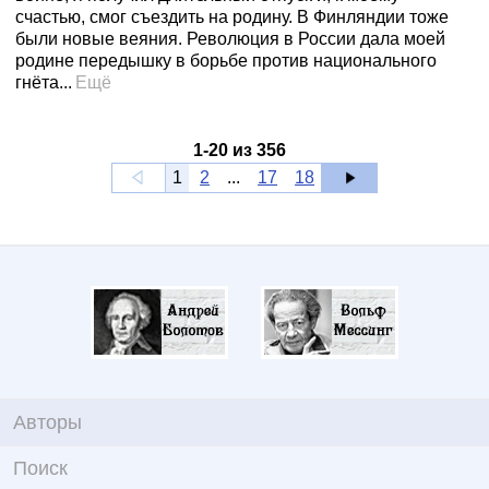
счастью, смог съездить на родину. В Финляндии тоже
были новые веяния. Революция в России дала моей
родине передышку в борьбе против национального
гнёта...
Ещё
1
-
20
из
356
1
2
...
17
18
Авторы
Поиск