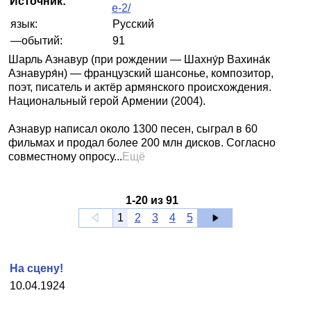
Источник:
e-2/
язык:
Русский
—обытий:
91
Шарль Азнавур (при рождении — Шахну́р Вахина́к
Азнавуря́н) — французский шансонье, композитор,
поэт, писатель и актёр армянского происхождения.
Национальный герой Армении (2004).
Азнавур написал около 1300 песен, сыграл в 60
фильмах и продал более 200 млн дисков. Согласно
совместному опросу...
Ещё
1
-
20
из
91
1
2
3
4
5
На сцену!
10.04.1924