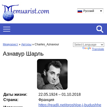
Русский
Мемуарист
»
Авторы
» Charles_Aznavour
Powered by
Translate
Азнавур Шарль
Даты жизни:
22.05.1924 – 01.10.2018
Страна:
Франция
https://readli.net/proshloe-i-budushhe