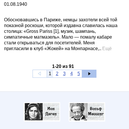
01.08.1940
Обосновавшись в Париже, немцы захотели всей той
показной роскоши, которой издавна славилась наша
столица: «Gross Pariss [1], музик, шампань,
симпатичные матмазель». Мало — помалу кабаре
стали открываться для посетителей. Меня
пригласили в клуб «Жокей» на Монпарнасе,..
Ещё
1
-
20
из
91
1
2
3
4
5