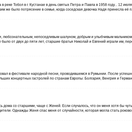
 реке Тобол в г. Кустанае в день святых Петра и Павла в 1958 году... 12 июля
ким же было потрясение в семье, когда соседская девочка Надя принесла её
ки, любознательным, непоседливым шалуном, добрым и улыбчивым мальчиком
му было от двух до пяти лет, старшие братья Николай и Евгений играли им, п
твовал в фестивале народной песни, проводившемся в Румынии. После успешн
ьших концертных гастролей по странам Европы: Болгария, Венгрия и Германи
ь дома со старшими, чаще с Женей. Если случалось, что он меня хотя бы чуть
одители. Однажды Женя спас меня от случайности, которая могла стать роковой