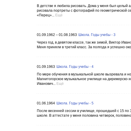
В детстве я любила рисовать. Дома у меня был целый а
рисовала портреты с фотографий по геометрической сет
«Перец»...
Ещё
01.09.1962 – 01.08.1963
Школа. Годы учебы - 3
Через год, в девятом классе, так же зимой, Виктор Ив
Меня приняли в третий класс. За полгода я успешно око
01.09.1963
Школа. Годы учебы - 4
По мере обучения в музыкальной школе вызревала и но
Магнитогорское музыкальное училище на дирижерско-х
Иванович...
Ещё
01.06.1964
Школа. Годы учебы - 5
После весенней сессии в училище, прошедшей с 15 по 3
школе. В аттестате у меня половина четверок, половина