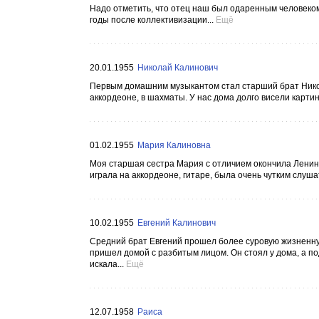
Надо отметить, что отец наш был одаренным человеком
годы после коллективизации...
Ещё
20.01.1955
Николай Калинович
Первым домашним музыкантом стал старший брат Никола
аккордеоне, в шахматы. У нас дома долго висели карти
01.02.1955
Мария Калиновна
Моя старшая сестра Мария с отличием окончила Ленин
играла на аккордеоне, гитаре, была очень чутким слуша
10.02.1955
Евгений Калинович
Средний брат Евгений прошел более суровую жизненную
пришел домой с разбитым лицом. Он стоял у дома, а по
искала...
Ещё
12.07.1958
Раиса