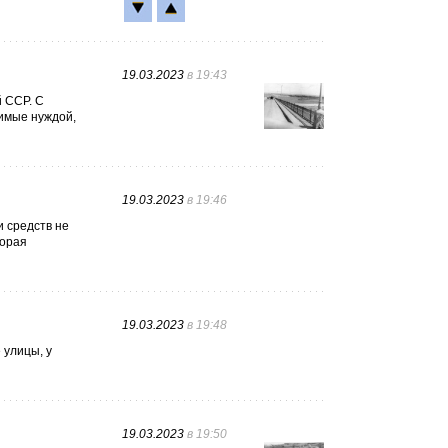
19.03.2023
в 19:43
й ССР. С
нимые нуждой,
19.03.2023
в 19:46
и средств не
торая
19.03.2023
в 19:48
 улицы, у
19.03.2023
в 19:50