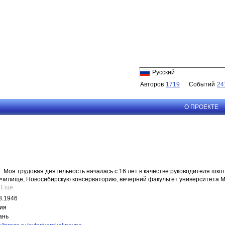
Русский
Авторов
1719
Событий
24
О ПРОЕКТЕ
. Моя трудовая деятельность началась с 16 лет в качестве руководителя шко
училище, Новосибирскую консерваторию, вечерний факультет университета М
.
Ещё
8.1946
ия
ань