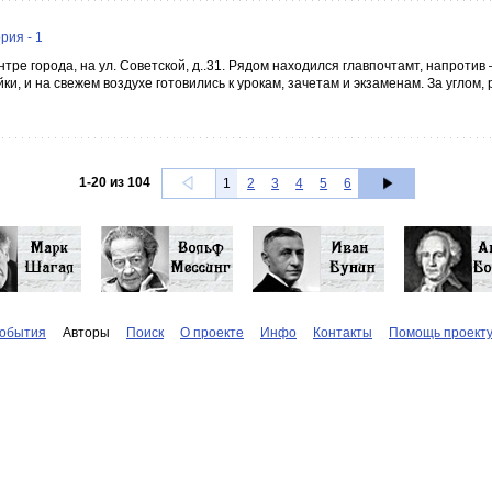
рия - 1
е города, на ул. Советской, д..31. Рядом находился главпочтамт, напротив –
и, и на свежем воздухе готовились к урокам, зачетам и экзаменам. За углом, 
1
-
20
из
104
1
2
3
4
5
6
обытия
Авторы
Поиск
О проекте
Инфо
Контакты
Помощь проект