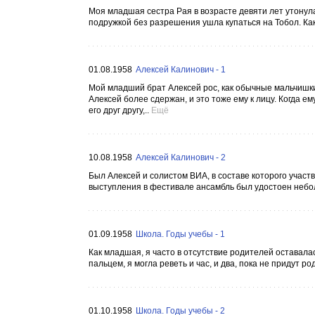
Моя младшая сестра Рая в возрасте девяти лет утонула в
подружкой без разрешения ушла купаться на Тобол. Ка
01.08.1958
Алексей Калинович - 1
Мой младший брат Алексей рос, как обычные мальчиш
Алексей более сдержан, и это тоже ему к лицу. Когда е
его друг другу,..
Ещё
10.08.1958
Алексей Калинович - 2
Был Алексей и солистом ВИА, в составе которого учас
выступления в фестивале ансамбль был удостоен небол
01.09.1958
Школа. Годы учебы - 1
Как младшая, я часто в отсутствие родителей оставалас
пальцем, я могла реветь и час, и два, пока не придут р
01.10.1958
Школа. Годы учебы - 2