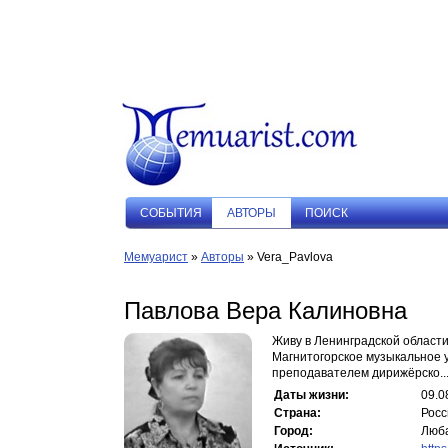
СОБЫТИЯ
АВТОРЫ
ПОИСК
Мемуарист
»
Авторы
» Vera_Pavlova
Павлова Вера Калиновна
Живу в Ленинградской области
Магнитогорское музыкальное 
преподавателем дирижёрско..
Даты жизни:
09.0
Страна:
Росс
Город:
Люб