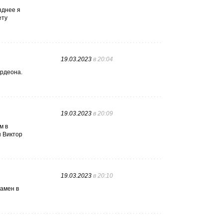
зднее я
ету
19.03.2023
в 20:04
ордеона.
19.03.2023
в 20:09
м в
ы Виктор
19.03.2023
в 20:10
замен в