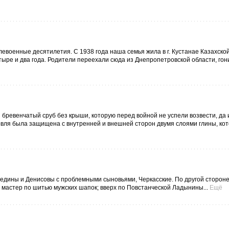
евоенные десятилетия. С 1938 года наша семья жила в г. Кустанае Казахско
тыре и два года. Родители переехали сюда из Днепропетровской области, го
 бревенчатый сруб без крыши, которую перед войной не успели возвести, да 
ровля была защищена с внутренней и внешней сторон двумя слоями глины, ко
едины и Денисовы с проблемными сыновьями, Черкасские. По другой стороне
– мастер по шитью мужских шапок; вверх по Повстанческой Ладынины...
Ещё