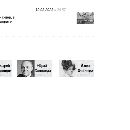
19.03.2023
в 20:57
 сквер, в
рядом с
у