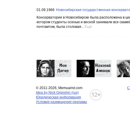
01.09.1966
Новосибирская государственная консервато
Консерватория в Новосибирске была расположена в центр
котором студенты осенью и весной занимали все скамейк
почтамтом, была столовая...
Ещё
© 2011-2026, Memuarist.com
С
Idea by Nick Gripishin (rus)
Юридическая информация
Условия размещения рекламы