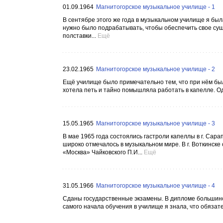
01.09.1964
Магнитогорское музыкальное училище - 1
В сентябре этого же года в музыкальном училище я бы
нужно было подрабатывать, чтобы обеспечить свое сущ
полставки...
Ещё
23.02.1965
Магнитогорское музыкальное училище - 2
Ещё училище было примечательно тем, что при нём была
хотела петь и тайно помышляла работать в капелле. 
15.05.1965
Магнитогорское музыкальное училище - 3
В мае 1965 года состоялись гастроли капеллы в г. Сарап
широко отмечалось в музыкальном мире. В г. Воткинск
«Москва» Чайковского П.И...
Ещё
31.05.1966
Магнитогорское музыкальное училище - 4
Сданы государственные экзамены. В дипломе большинст
самого начала обучения в училище я знала, что обязате