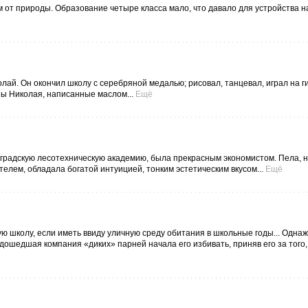
 от природы. Образование четыре класса мало, что давало для устройства н
й. Он окончил школу с серебряной медалью; рисовал, танцевал, играл на ги
ны Николая, написанные маслом...
Ещё
градскую лесотехническую академию, была прекрасным экономистом. Пела, 
телем, обладала богатой интуицией, тонким эстетическим вкусом...
Ещё
 школу, если иметь ввиду уличную среду обитания в школьные годы... Одна
дошедшая компания «диких» парней начала его избивать, приняв его за того,