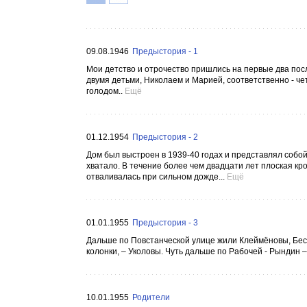
09.08.1946
Предыстория - 1
Мои детство и отрочество пришлись на первые два посл
двумя детьми, Николаем и Марией, соответственно - че
голодом..
Ещё
01.12.1954
Предыстория - 2
Дом был выстроен в 1939-40 годах и представлял собой
хватало. В течение более чем двадцати лет плоская к
отваливалась при сильном дожде...
Ещё
01.01.1955
Предыстория - 3
Дальше по Повстанческой улице жили Клеймёновы, Бес
колонки, – Уколовы. Чуть дальше по Рабочей - Рындин 
10.01.1955
Родители