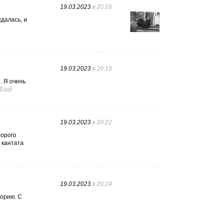
19.03.2023
в 20:16
далась, и
19.03.2023
в 20:19
. Я очень
Ещё
19.03.2023
в 20:22
торого
 кантата
19.03.2023
в 20:24
торию. С