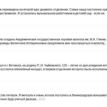
ла переведена на второй курс дневного отделения. Семья наша постоянно нуж
ествование. Я устроилась музыкальным работником в детский сад - ясли на
 создана Академическая государственная хоровая капелла им. М.И. Глинки..
Однажды Валентина Илларионовна предложила мне прослушаться в капеллу...
ул и г. Воткинск, на родину П. И. Чайковского, 125 – летие со дня рождения ко
е состоялся юбилейный концерт, в первом отделении которого была исполнена
во пятёрок. Я мечтала и очень хотела поступить в Ленинградскую консерва
льно буду учиться дальше...
Ещё