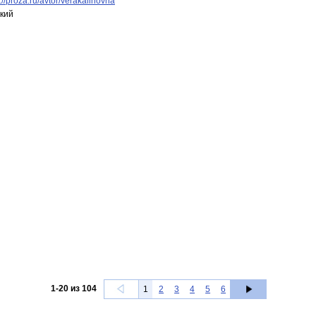
://proza.ru/avtor/verakalinovna
кий
1
-
20
из
104
1
2
3
4
5
6