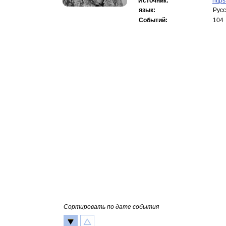
Источник:
https
язык:
Русс
Событий:
104
Сортировать по дате события