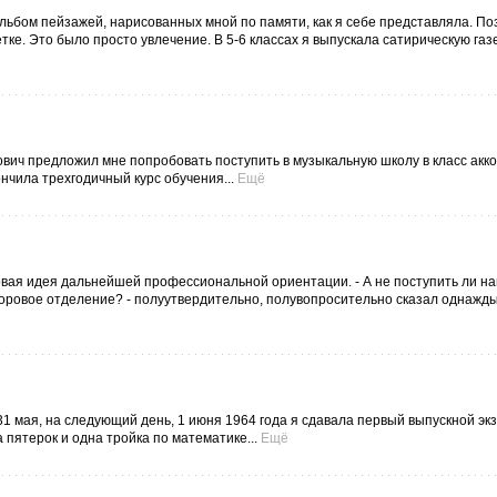
льбом пейзажей, нарисованных мной по памяти, как я себе представляла. По
ке. Это было просто увлечение. В 5-6 классах я выпускала сатирическую газ
анович предложил мне попробовать поступить в музыкальную школу в класс акк
нчила трехгодичный курс обучения...
Ещё
вая идея дальнейшей профессиональной ориентации. - А не поступить ли на
оровое отделение? - полуутвердительно, полувопросительно сказал однажд
1 мая, на следующий день, 1 июня 1964 года я сдавала первый выпускной эк
 пятерок и одна тройка по математике...
Ещё