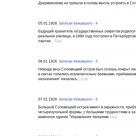
Дзержинскому не пришла в голову мысль устроить в Сол
05.01.1926
Записки бежавшего - 4
Будущий хранитель государственных секретов родился 3
реальное училище, в 1896 году поступил в Петербургск
партии...
Ещё
06.01.1926
Записки бежавшего - 5
Некогда весь Соловецкий остров был сплошь покрыт лес
в скитах топились исключительно бревнами, прибиваем
назначения" началась...
Ещё
07.01.1926
Записки бежавшего - 6
Большой Соловецкий остров имеет в окружности, прибли
четырехугольной формы, с большими трудностями и зат
каменное здание "Управления лагерями
Ещё