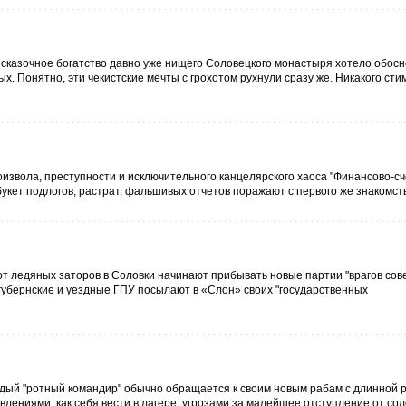
сказочное богатство давно уже нищего Соловецкого монастыря хотело обосн
. Понятно, эти чекистские мечты с грохотом рухнули сразу же. Никакого сти
звола, преступности и исключительного канцелярского хаоса "Финансово-сч
кет подлогов, растрат, фальшивых отчетов поражают с первого же знакомств
т ледяных заторов в Соловки начинают прибывать новые партии "врагов сов
 губернские и уездные ГПУ посылают в «Слон» своих "государственных
ждый "ротный командир" обычно обращается к своим новым рабам с длинной 
лениями, как себя вести в лагере, угрозами за малейшее отступление от со