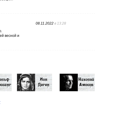
08.11.2022
в 13:28
ю.
ей весной и
у