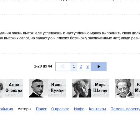
ания очень высок, еле успеваешь к наступлению мрака выполнить свою дол
ко высоких сапог, но зачастую и плохих ботинок у заключенных нет; люди равн
1
-
20
из
44
1
2
3
обытия
Авторы
Поиск
О проекте
Инфо
Контакты
Помощь проект