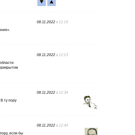
08.11.2022
в 12:19
яния».
08.11.2022
в 12:23
области.
еприкрытом
08.11.2022
в 12:34
В ту пору
08.11.2022
в 12:44
пору, если бы