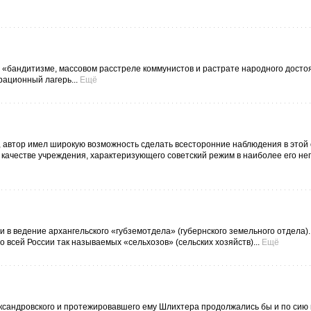
в «бандитизме, массовом расстреле коммунистов и растрате народного досто
рационный лагерь...
Ещё
, автор имел широкую возможность сделать всесторонние наблюдения в этой 
 качестве учреждения, характеризующего советский режим в наиболее его н
в ведение архангельского «губземотдела» (губернского земельного отдела). 
всей России так называемых «сельхозов» (сельских хозяйств)...
Ещё
сандровского и протежировавшего ему Шлихтера продолжались бы и по сию 