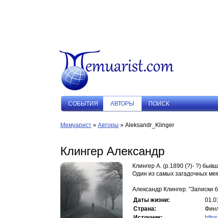
СОБЫТИЯ
АВТОРЫ
ПОИСК
Мемуарист
»
Авторы
» Aleksandr_Klinger
Клингер Александр
Клингер А. (р.1890 (?)- ?) бы
Один из самых загадочных ме
Александр Клингер. "Записки 
Даты жизни:
01.0
Страна:
Фин
Источник:
https