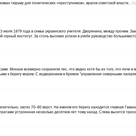
овках тюрьму для политических «преступников», врагов советской власти...
Е
 июля 1879 года в семье украинского учителя. Дворянина, между прочим. За
ий горный институт. За столь высокие успехи в учебе руководство большевист
ами. Монахи всемерно сохраняли лес, что видно хотя бы из того, что печи в 
ыми к берегу морем. С водворением в Кремле "управления северными лагеря
зительно, около 70–80 верст. На южном его берегу находится главная Гавань
ратами устроенная несколько десятков лет тому назад. Слева высится трех