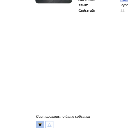
язык:
Русс
Событий:
44
Сортировать по дате события