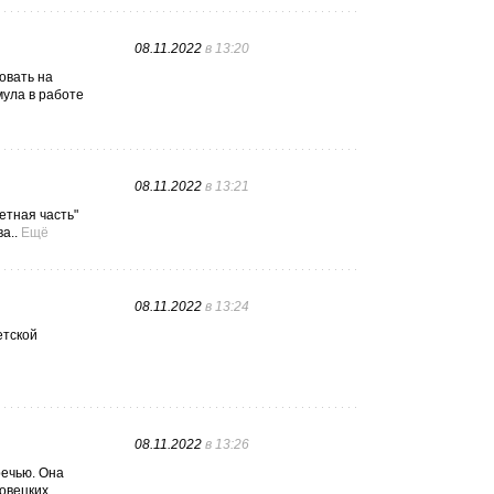
08.11.2022
в 13:20
овать на
мула в работе
08.11.2022
в 13:21
етная часть"
а..
Ещё
08.11.2022
в 13:24
етской
08.11.2022
в 13:26
речью. Она
ловецких