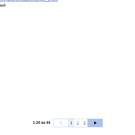
кий
1
-
20
из
44
1
2
3