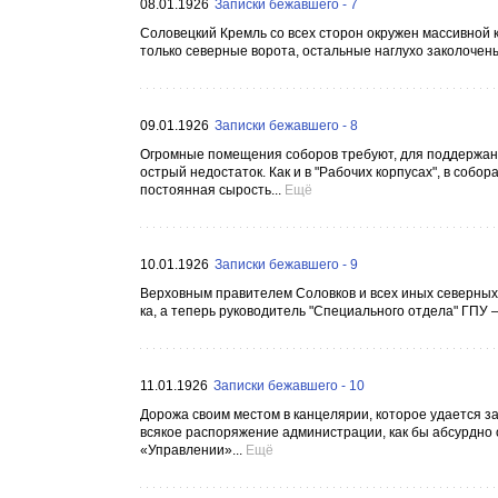
08.01.1926
Записки бежавшего - 7
Соловецкий Кремль со всех сторон окружен массивной 
только северные ворота, остальные наглухо заколочены.
09.01.1926
Записки бежавшего - 8
Огромные помещения соборов требуют, для поддержания
острый недостаток. Как и в "Рабочих корпусах", в собо
постоянная сырость...
Ещё
10.01.1926
Записки бежавшего - 9
Верховным правителем Соловков и всех иных северных
ка, а теперь руководитель "Специального отдела" ГПУ 
11.01.1926
Записки бежавшего - 10
Дорожа своим местом в канцелярии, которое удается з
всякое распоряжение администрации, как бы абсурдно о
«Управлении»...
Ещё