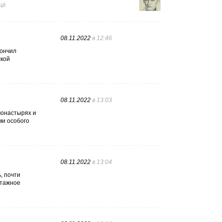
щё
08.11.2022
в 12:46
кончил
ской
08.11.2022
в 13:03
монастырях и
ми особого
08.11.2022
в 13:04
, почти
этажное