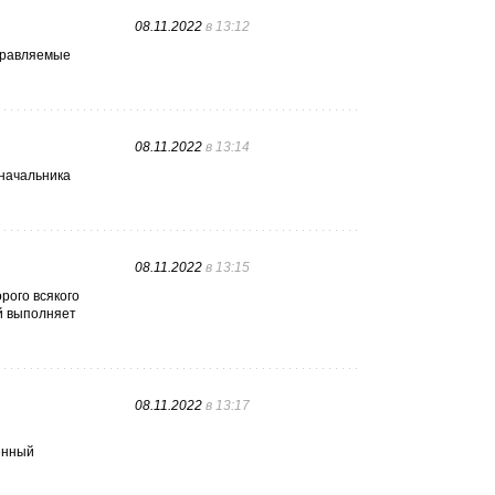
08.11.2022
в 13:12
тправляемые
08.11.2022
в 13:14
"начальника
08.11.2022
в 13:15
рого всякого
й выполняет
08.11.2022
в 13:17
енный