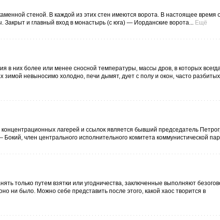
каменной стеной. В каждой из этих стен имеются ворота. В настоящее время
 Закрыт и главный вход в монастырь (с юга) — Иорданские ворота...
Ещё
 в них более или менее сносной температуры, массы дров, в которых всегда
рах зимой невыносимо холодно, печи дымят, дует с полу и окон, часто разбиты
 концентрационных лагерей и ссылок является бывший председатель Петрог
— Бокий, член центрального исполнительного комитета коммунистической парт
анять только путем взятки или угодничества, заключенные выполняют безого
но ни было. Можно себе представить после этого, какой хаос творится в