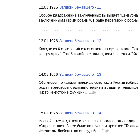
12.01.1926
Записки бежавшего - 11
Особое раздражение заключенных вызывает "цензурная
заключенными своим родным. Право переписки с родн
13.01.1926
Записки бежавшего - 12
Каждое из 6 отделений соловецкого лагеря, а также Се
канцелярии". Эти ближайшие помощники Ногтева и Эйхм
14.01.1926
Записки бежавшего - 13
Обыкновенно каждая тюрьма в советской России избирае
рода переговоры с администрацией и защита товарищей
чисто чекистские функции...
Ещё
15.01.1926
Записки бежавшего - 14
Весной 1925 года появился на свет Божий новый админ
«Управлении». В нее было включено и прежнее "Технич
Френкель. Любопытна его судьба...
Ещё