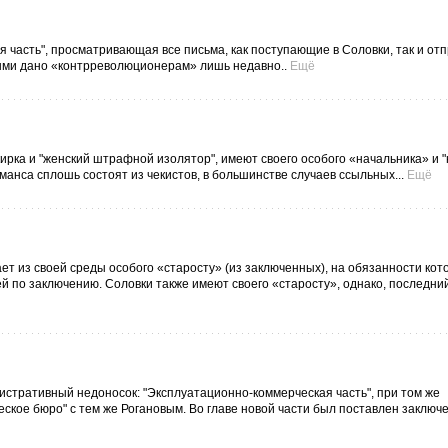
 часть", просматривающая все письма, как поступающие в Соловки, так и о
ыми дано «контрреволюционерам» лишь недавно..
Ещё
кирка и "женский штрафной изолятор", имеют своего особого «начальника» и 
анса сплошь состоят из чекистов, в большинстве случаев ссыльных...
Ещё
т из своей среды особого «старосту» (из заключенных), на обязанности кото
 по заключению. Соловки также имеют своего «старосту», однако, последни
истративный недоносок: "Эксплуатационно-коммерческая часть", при том же
еское бюро" с тем же Рогановым. Во главе новой части был поставлен заключ