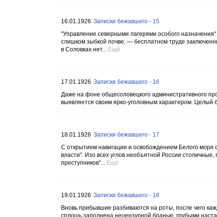
16.01.1926
Записки бежавшего - 15
"Управление северными лагерями особого назначения" 
слишком зыбкой почве, — бесплатном труде заключенных
в Соловках нет...
Ещё
17.01.1926
Записки бежавшего - 16
Даже на фоне общесоловецкого административного прои
выявляется своим ярко-уголовным характером. Целый бу
18.01.1926
Записки бежавшего - 17
С открытием навигации и освобождением Белого моря о
власти". Изо всех углов необъятной России столичные,
преступников"...
Ещё
19.01.1926
Записки бежавшего - 18
Вновь прибывшие разбиваются на роты, после чего ка
сплошь заполнена нецензурной бранью, грубыми настав