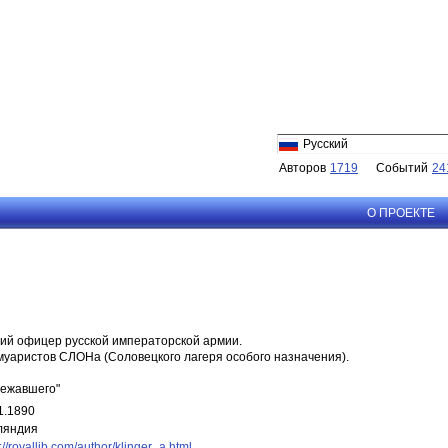
Русский
Авторов
1719
Событий
24
О ПРОЕКТЕ
вший офицер русской императорской армии.
муаристов СЛОНа (Соловецкого лагеря особого назначения).
бежавшего"
1.1890
ляндия
://royallib.com/author/klinger_a.html