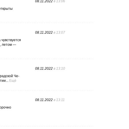
08.11.2022
в 13:06
 открыты
08.11.2022
в 13:07
 чувствуется
х, летом —
08.11.2022
в 13:10
радской Че-
ии...
Ещё
08.11.2022
в 13:11
ворочно