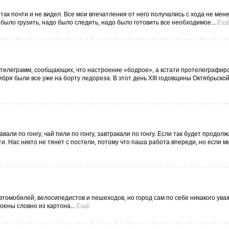
 так почти и не видел. Все мои впечатления от него получались с хода не мен
 было грузить, надо было следить, надо было готовить все необходимое...
Ещ
й телеграмм, сообщающих, что настроение «бодрое», а кстати протелеграфир
ября были все уже на борту ледореза. В этот день XIII годовщины Октябрьск
ли по гонгу, чай пили по гонгу, завтракали по гонгу. Если так будет продолж
ти. Нас никто не тянет с постели, потому что паша работа впереди, но если м
томобилей, велосипедистов и пешеходов, но город сам по себе никакого ува
ены словно из картона...
Ещё