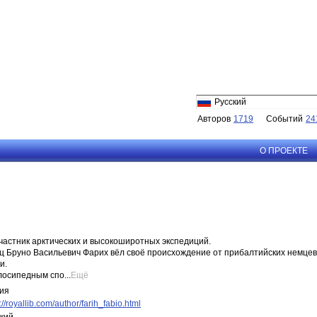
Русский
Авторов
1719
Событий
24
О ПРОЕКТЕ
частник арктических и высокоширотных экспедиций.
ец Бруно Васильевич Фарих вёл своё происхождение от прибалтийских немце
и.
осипедным спо...
Ещё
ия
://royallib.com/author/farih_fabio.html