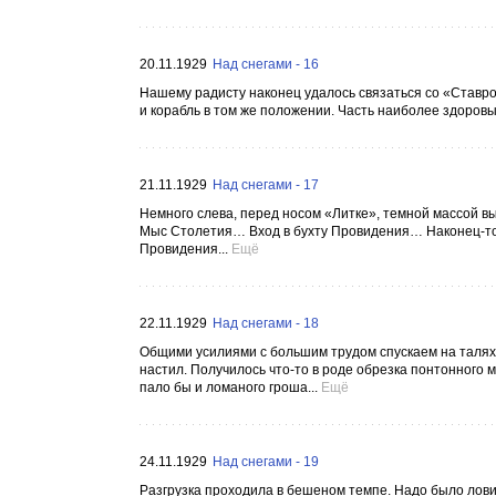
20.11.1929
Над снегами - 16
Нашему радисту наконец удалось связаться со «Ставр
и корабль в том же положении. Часть наиболее здоровы
21.11.1929
Над снегами - 17
Немного слева, перед носом «Литке», темной массой в
Мыс Столетия… Вход в бухту Провидения… Наконец-то 
Провидения...
Ещё
22.11.1929
Над снегами - 18
Общими усилиями с большим трудом спускаем на талях 
настил. Получилось что-то в роде обрезка понтонного м
пало бы и ломаного гроша...
Ещё
24.11.1929
Над снегами - 19
Разгрузка проходила в бешеном темпе. Надо было ловит