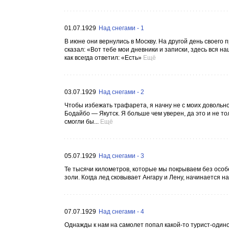
01.07.1929
Над снегами - 1
В июне они вернулись в Москву. На другой день своего
сказал: «Вот тебе мои дневники и записки, здесь вся 
как всегда ответил: «Есть»
Ещё
03.07.1929
Над снегами - 2
Чтобы избежать трафарета, я начну не с моих довольно
Бодайбо — Якутск. Я больше чем уверен, да это и не то
смогли бы...
Ещё
05.07.1929
Над снегами - 3
Те тысячи километров, которые мы покрываем без особ
золи. Когда лед сковывает Ангару и Лену, начинается н
07.07.1929
Над снегами - 4
Однажды к нам на самолет попал какой-то турист-одино