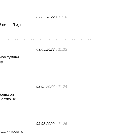
03.05.2022
в 11:18
ий нет… Льды
03.05.2022
в 11:22
мом тумане.
ту
03.05.2022
в 11:24
 большой
щество не
03.05.2022
в 11:26
ща и чихая, с