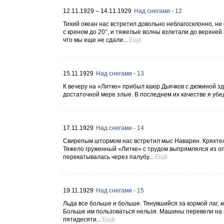
12.11.1929 – 14.11.1929
Над снегами - 12
Тихий океан нас встретил довольно неблагосклонно, не
с креном до 20°, и тяжелые волны взлетали до верхней
что мы еще не сдали...
Ещё
15.11.1929
Над снегами - 13
К вечеру на «Литке» прибыл каюр Дьячков с дюжиной зд
достаточной мере злые. В последнем их качестве я убе
17.11.1929
Над снегами - 14
Свирепым штормом нас встретил мыс Наварин. Кряхтел
Тяжело груженный «Литке» с трудом выпрямлялся из опа
перекатывалась через палубу...
Ещё
19.11.1929
Над снегами - 15
Льда все больше и больше. Тянувшийся за кормой лаг, 
Больше им пользоваться нельзя. Машины перевели на м
пятидесяти...
Ещё