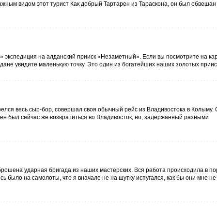
важным видом этот турист Как добрый Тартарен из Тараскона, он был обвешан
 экспедиция на алданский прииск «Незаметный». Если вы посмотрите на кар
Алдане увидите маленькую точку. Это один из богатейших наших золотых прииск
релся весь сыр-бор, совершал своя обычный рейс из Владивостока в Колыму. 
ен был сейчас же возвратиться во Владивосток, но, задержанный разными
брошена ударная бригада из наших мастерских. Вся работа происходила в по
сь было на самолоты, что я вначале не на шутку испугался, как бы они мне н