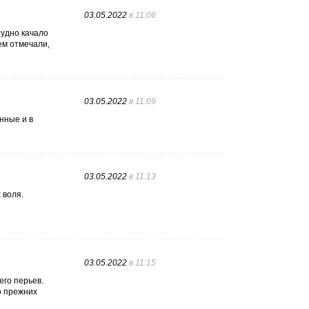
03.05.2022
в 11:06
Судно качало
ем отмечали,
03.05.2022
в 11:09
нные и в
03.05.2022
в 11:13
 воля.
03.05.2022
в 11:15
его перьев.
о прежних