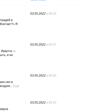
03.05.2022
в 09:33
етрадей и
 Контакт?» Я
03.05.2022
в 09:37
и Иркутск —
ыть, и не
03.05.2022
в 09:50
ших сил и
оздухе...
Ещё
03.05.2022
в 09:53
нкерса