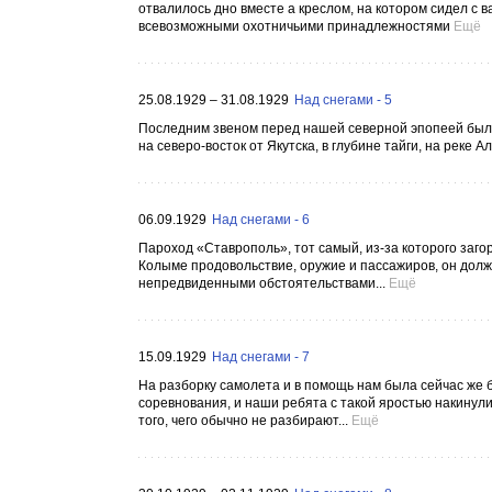
отвалилось дно вместе а креслом, на котором сидел с 
всевозможными охотничьими принадлежностями
Ещё
25.08.1929 – 31.08.1929
Над снегами - 5
Последним звеном перед нашей северной эпопеей был»
на северо-восток от Якутска, в глубине тайги, на реке 
06.09.1929
Над снегами - 6
Пароход «Ставрополь», тот самый, из-за которого заго
Колыме продовольствие, оружие и пассажиров, он долж
непредвиденными обстоятельствами...
Ещё
15.09.1929
Над снегами - 7
На разборку самолета и в помощь нам была сейчас же 
соревнования, и наши ребята с такой яростью накинули
того, чего обычно не разбирают...
Ещё