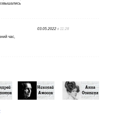
возвышались
03.05.2022
в 11:28
шний час,
у