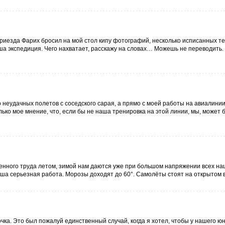
 приезда Фарих бросил на мой стол кипу фотографий, несколько исписанных т
наша экспедиция. Чего нахватает, расскажу на словах… Можешь не переводить.
 неудачных полетов с соседского сарая, а прямо с моей работы на авиалини
лько мое мнение, что, если бы не наша тренировка на этой линии, мы, может б
енного труда летом, зимой нам даются уже при большом напряжении всех на
аша серьезная работа. Морозы доходят до 60°. Самолёты стоят на открытом в
чка. Это был пожалуй единственный случай, когда я хотел, чтобы у нашего ю