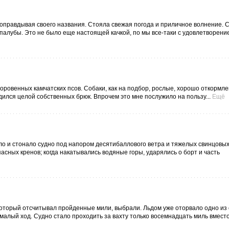
 оправдывая своего названия. Стояла свежая погода и приличное волнение. 
 палубы. Это не было еще настоящей качкой, по мы все-таки с удовлетворени
оровенных камчатских псов. Собаки, как на подбор, рослые, хорошо откормле
дился целой собственных брюк. Впрочем это мне послужило на пользу...
Ещё
о и стонало судно под напором десятибаллового ветра и тяжелых свинцовых
сных кренов; когда накатывались водяные горы, ударялись о борт и часть
который отсчитывал пройденные мили, выбрали. Льдом уже оторвало одно из 
алый ход. Судно стало проходить за вахту только восемнадцать миль вмест