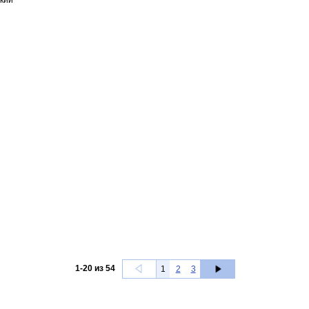
кий
1
-
20
из
54
1
2
3