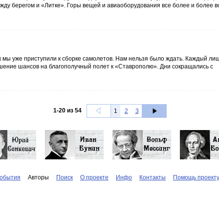
ежду берегом и «Литке». Горы вещей и авиаоборудования все более и более 
ак мы уже приступили к сборке самолетов. Нам нельзя было ждать. Каждый ли
шение шансов на благополучный полет к «Ставрополю». Дни сокращались с
1
-
20
из
54
1
2
3
обытия
Авторы
Поиск
О проекте
Инфо
Контакты
Помощь проект