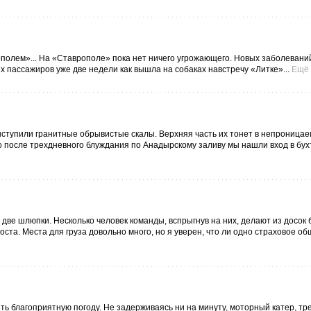
ополем»... На «Ставрополе» пока нет ничего угрожающего. Новых заболеван
х пассажиров уже две недели как вышла на собаках навстречу «Литке»...
Ещё
ыступили гранитные обрывистые скалы. Верхняя часть их тонет в непроницае
после трехдневного блуждания по Анадырскому заливу мы нашли вход в бух
две шлюпки. Несколько человек команды, вспрыгнув на них, делают из досок
оста. Места для груза довольно много, но я уверен, что ли одно страховое об
ь благоприятную погоду. Не задерживаясь ни на минуту, моторный катер, тре