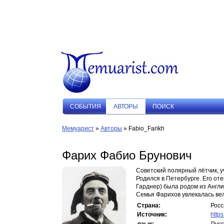
СОБЫТИЯ
АВТОРЫ
ПОИСК
Мемуарист
»
Авторы
» Fabio_Farikh
Фарих Фабио Брунович
Советский полярный лётчик, у
Родился в Петербурге. Его от
Гарднер) была родом из Англи
Семья Фарихов увлекалась вел
Страна:
Росс
Источник:
https