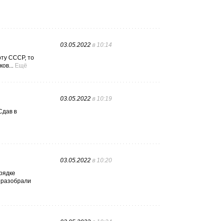
03.05.2022
в 10:14
ту СССР, то
ов...
Ещё
03.05.2022
в 10:19
Сдав в
03.05.2022
в 10:20
рядке
е разобрали