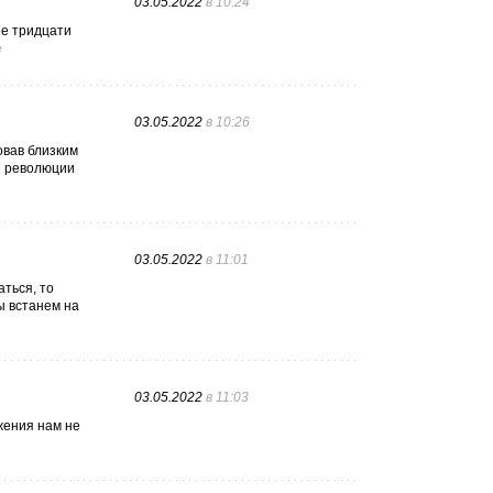
03.05.2022
в 10:24
ее тридцати
ё
03.05.2022
в 10:26
овав близким
ой революции
03.05.2022
в 11:01
аться, то
ы встанем на
03.05.2022
в 11:03
жения нам не