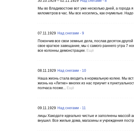
30.10.1929 – 02.11.1929
Над снегами - 8
Мы во Владивостоке вот уже несколько дней, а города я
километров в час. Мы все носились, как очумелые. Надо
07.11.1929
Над снегами - 9
Покончив все свои земные дела, послав десяток-друго
свое краткое завещание, мы с самого раннего утра 7 но
все колонны демонстрации.
Ещё
08.11.1929
Над снегами - 10
Наша жизнь стала входить в нормальную колею. Мы встава
жизнь на «Литке» многих из нас приучит к пунктуальнос
полчаса позже...
Ещё
09.11.1929
Над снегами - 11
лицы Хакодате идеально чистые и заполнены массой ав
внушил. Все жилые дома, магазины и учреждения постро