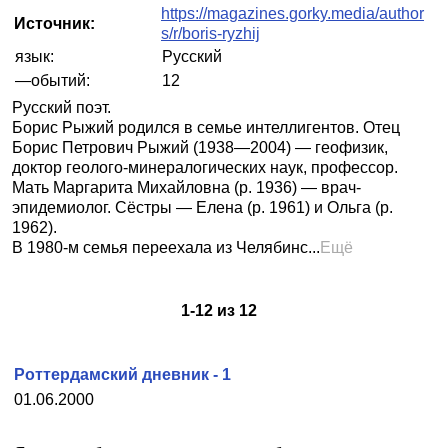
https://magazines.gorky.media/author
Источник:
s/r/boris-ryzhij
язык:
Русский
—обытий:
12
Русский поэт.
Борис Рыжий родился в семье интеллигентов. Отец
Борис Петрович Рыжий (1938—2004) — геофизик,
доктор геолого-минералогических наук, профессор.
Мать Маргарита Михайловна (р. 1936) — врач-
эпидемиолог. Сёстры — Елена (р. 1961) и Ольга (р.
1962).
В 1980-м семья переехала из Челябинс...
Ещё
1
-
12
из
12
Роттердамский дневник - 1
01.06.2000