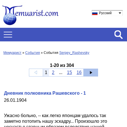
Русский
Мемуарист
»
События
» События
Sergey_Rashevsky
1
-
20
из
304
1
2
...
15
16
Дневник полковника Рашевского - 1
26.01.1904
Ужасно больно, -- как легко японцам удалось так
заметно потопить нашу эскадру... Произошло это
несчастье главным образом вследствие нашей