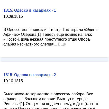
1815. Одесса в казармах - 1
10.09.1815
В Одессе меня повезли в театр. Там играли «Эдип в
Афинах» Озерова[1]. Теперь еще помню начало:
«Постой, дочь нежная преступного отца! Опора
слабая несчастного слепца!...
Ещё
1815. Одесса в казармах - 2
10.10.1815
Было какое-то торжество в одесском соборе. Все
офицеры в большом параде. Был тут и герцог
Ришелье[1]. Отец меня подвел к нему, и Дюк (так его
звали в Одессе) погладил меня по головке: вот я и