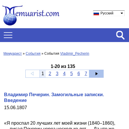
Русский
Мемуарист
»
События
» События
Vladimir_Pecherin
1
-
20
из
135
1
2
3
4
5
6
7
Владимир Печерин. Замогильные записки.
Введение
15.06.1807
«Я проспал 20 лучших лет моей жизни (1840–1860),
— писал Печерин через несколько лет. — Да что же