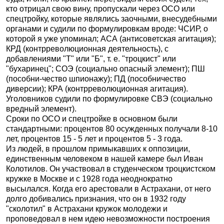
кто отрицал свою вину, пропускали через ОСО или
спецтройку, которые являлись заочными, внесудебными
органами и судили по формулировкам вроде: ЧСИР, о
которой я уже упоминал; АСА (антисоветская агитация);
КРД (контрреволюционная деятельность), с
добавлениями "Т" или "Б", т. е. "троцкист" или
"бухаринец"; СОЭ (социально опасный элемент); ПШ
(пособни-чество шпионажу); ПД (пособничество
диверсии); КРА (контрреволюционная агитация).
Уголовников судили по формулировке СВЭ (социально
вредный элемент).
Сроки по ОСО и спецтройке в основном были
стандартными: процентов 80 осужденных получали 8-10
лет, процентов 15 - 5 лет и процентов 5 - 3 года.
Из людей, в прошлом примыкавших к оппозиции,
единственным человеком в нашей камере был Иван
Колотилов. Он участвовал в студенческом троцкистском
кружке в Москве и с 1928 года неоднократно
высылался. Когда его арестовали в Астрахани, от него
долго добивались признания, что он в 1932 году
"сколотил" в Астрахани кружок молодежи и
проповедовал в нем идею невозможности построения