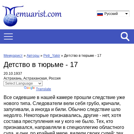
Русский
Мемуарист
»
Авторы
»
Petr_Yakir
»
Детство в тюрьме - 17
Детство в тюрьме - 17
20.10.1937
Астрахань, Астраханская, Россия
Powered by
Translate
Все сидевшие в нашей камере прошли следствие уже
нового типа. Следователи вели себя грубо, кричали,
запугивали, а иногда и били. Обычно следствие шло
недолго. Некоторые признавались, другие - нет, хотя
состава преступления ни у кого не было. Тех, кто
признавался, направляли в спецколлегию областного
суда, и они, по крайней мере, видели своих судей; тех,