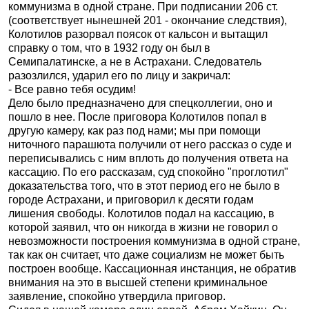
коммунизма в одной стране. При подписании 206 ст.
(соответствует нынешней 201 - окончание следствия),
Колотилов разорвал поясок от кальсон и вытащил
справку о том, что в 1932 году он был в
Семипалатинске, а не в Астрахани. Следователь
разозлился, ударил его по лицу и закричал:
- Все равно тебя осудим!
Дело было предназначено для спецколлегии, оно и
пошло в нее. После приговора Колотилов попал в
другую камеру, как раз под нами; мы при помощи
ниточного парашюта получили от него рассказ о суде и
переписывались с ним вплоть до получения ответа на
кассацию. По его рассказам, суд спокойно "проглотил"
доказательства того, что в этот период его не было в
городе Астрахани, и приговорил к десяти годам
лишения свободы. Колотилов подал на кассацию, в
которой заявил, что он никогда в жизни не говорил о
невозможности построения коммунизма в одной стране,
так как он считает, что даже социализм не может быть
построен вообще. Кассационная инстанция, не обратив
внимания на это в высшей степени криминальное
заявление, спокойно утвердила приговор.