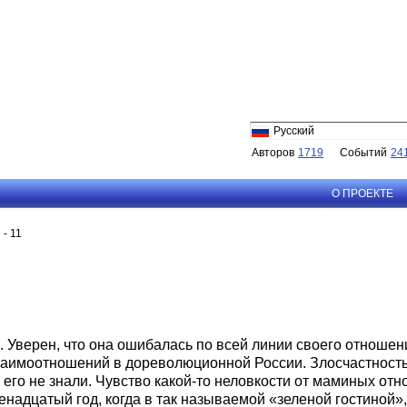
Русский
Авторов
1719
Событий
24
О ПРОЕКТЕ
 - 11
Уверен, что она ошибалась по всей линии своего отношения 
взаимоотношений в дореволюционной России. Злосчастность 
ни его не знали. Чувство какой-то неловкости от маминых о
венадцатый год, когда в так называемой «зеленой гостино