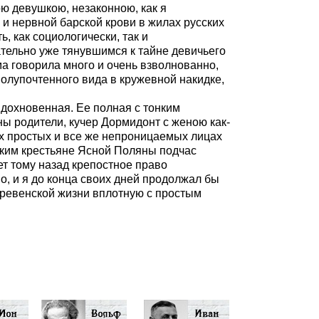
ю девушкою, незаконною, как я
 и нервной барской крови в жилах русских
, как социологически, так и
тельно уже тянувшимся к тайне девичьего
ма говорила много и очень взволнованно,
олупочтенного вида в кружевной накидке,
вдохновенная. Ее полная с тонким
ы родители, кучер Дормидонт с женою как-
 их простых и все же непроницаемых лицах
каким крестьяне Ясной Поляны подчас
ет тому назад крепостное право
, и я до конца своих дней продолжал бы
деревенской жизни вплотную с простым