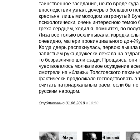
таинственное заседание, нечто вроде суд
впоследствии узнал, дочерью большого пет
крестьян, лишь мимоходом затронутый Буни
психологически, очень интересною темою 
греха сердцем, ходил я, помнится, по пол
Лиза все только всхлипывала, изредка сл
очевидно, матери провинциального дон-Жуа
Когда дверь распахнулась, первою вышла м
запястьем рука дружески лежала на вздра
то безразлично шли сзади. Прощаясь, они 
чувствовалось молчаливое осуждение всего
смотрели на «блажь» Толстовского паханья.
фактически продолжало господствовать в 
считать патриархальным раем, если бы не 
русским народом.
Опубликовано
01.06.2018
в 18:50