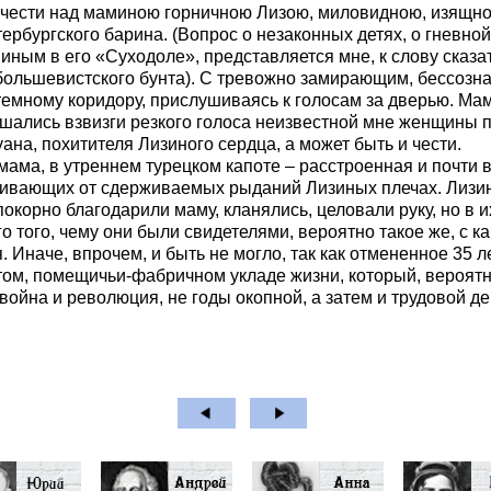
а чести над маминою горничною Лизою, миловидною, изящно
ербургского барина. (Вопрос о незаконных детях, о гневной
ным в его «Суходоле», представляется мне, к слову сказать
большевистского бунта). С тревожно замирающим, бессозна
утемному коридору, прислушиваясь к голосам за дверью. Ма
ышались взвизги резкого голоса неизвестной мне женщины п
на, похитителя Лизиного сердца, а может быть и чести.
ама, в утреннем турецком капоте – расстроенная и почти 
гивающих от сдерживаемых рыданий Лизиных плечах. Лизин
покорно благодарили маму, кланялись, целовали руку, но в
 того, чему они были свидетелями, вероятно такое же, с 
 Иначе, впрочем, и быть не могло, так как отмененное 35 л
том, помещичьи-фабричном укладе жизни, который, вероятно
война и революция, не годы окопной, а затем и трудовой 