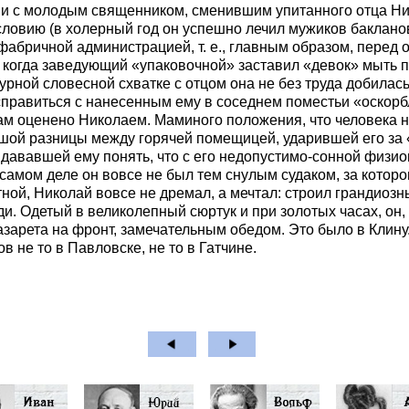
ии с молодым священником, сменившим упитанного отца Ни
ловию (в холерный год он успешно лечил мужиков баклановко
 фабричной администрацией, т. е., главным образом, пере
, когда заведующий «упаковочной» заставил «девок» мыть п
рной словесной схватке с отцом она не без труда добилас
справиться с нанесенным ему в соседнем поместьи «оскор
 оценено Николаем. Маминого положения, что человека ни 
льшой разницы между горячей помещицей, ударившей его за
дававшей ему понять, что с его недопустимо-сонной физион
а самом деле он вовсе не был тем снулым судаком, за котор
етной, Николай вовсе не дремал, а мечтал: строил грандиоз
Одетый в великолепный сюртук и при золотых часах, он, в
зарета на фронт, замечательным обедом. Это было в Клину
в не то в Павловске, не то в Гатчине.