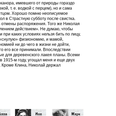
канора, имевшего от природы гораздо
й, т. е. водкой с перцем), но и сама
д отцом. Хорошо помню неописуемое
ол в Страстную субботу после свистка.
ь отмены распоряжения. Того же Николая
блением действием». Не думаю, чтобы
при каких условиях нельзя бить по лицу,
 «снулую» физиономию, и мамой,
омией ни до чего в жизни не дойти,
ого его все принимали. Впоследствии
ные для деревенского лакея планы. Всеми
 1915-м году, угощал меня и еще двух
. Кроме Клина, Николай держал