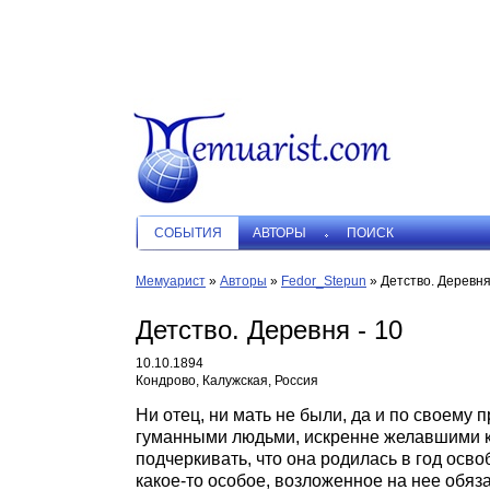
СОБЫТИЯ
АВТОРЫ
ПОИСК
Мемуарист
»
Авторы
»
Fedor_Stepun
»
Детство. Деревня
Детство. Деревня - 10
10.10.1894
Кондрово, Калужская, Россия
Ни отец, ни мать не были, да и по своему
гуманными людьми, искренне желавшими к
подчеркивать, что она родилась в год осв
какое-то особое, возложенное на нее обяз