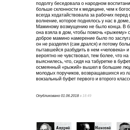
подолгу беседовала о народном воспитан
больше склонности к медицине, чем к богос
всегда ходатайствовала за рабочих перед
волнение, которое поднялось у нас в доме
Маминому возмущению не было конца. В бу
она взяла в дом, чтобы помочь «рыжему» 
доброе мамино намерение было по заслугам
он не разделял (сам дрался) и потому бо
пытавшейся разбудить в нем «человека» и 
вероятно не чувствовал, тем более, что н
выяснилесь, что, сидя на табуретке в буф
осмеянный «рыжий» вышел в большие люди. 
молодых поручиков, возвращавшихся из ла
вокзальный буфет первого и второго классо
Опубликовано
01.06.2018
в 18:49