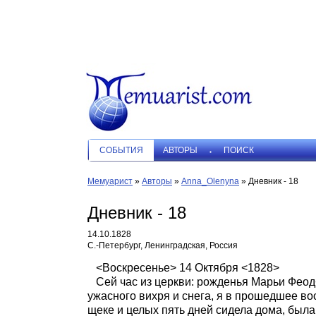
СОБЫТИЯ
АВТОРЫ
ПОИСК
Мемуарист
»
Авторы
»
Anna_Olenyna
»
Дневник - 18
Дневник - 18
14.10.1828
С.-Петербург, Ленинградская, Россия
<Воскресенье> 14 Октября <1828>
Сей час из церкви: рожденья Марьи Фео
ужасного вихря и снега, я в прошедшее во
щеке и целых пять дней сидела дома, была 