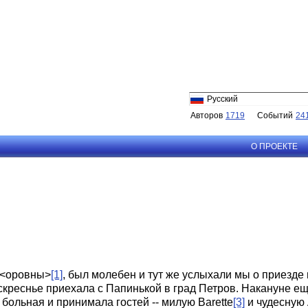
Русский
Авторов
1719
Событий
24
О ПРОЕКТЕ
д<оровны>
[1]
, был молебен и тут же услыхали мы о приезде
скреснье приехала с Папинькой в град Петров. Накануне е
больная и принимала гостей -- милую Barette
[3]
и чудесную