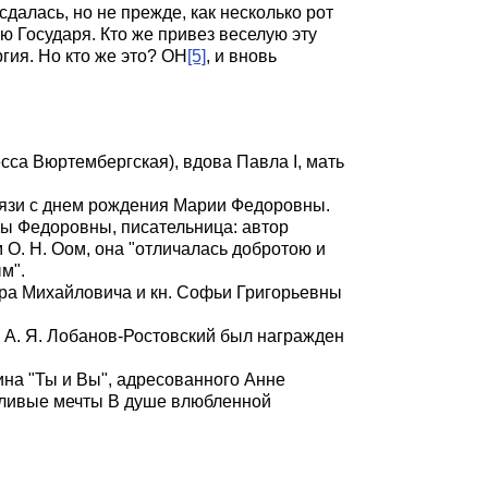
далась, но не прежде, как несколько рот
ю Государя. Кто же привез веселую эту
ргия. Но кто же это? ОН
[5]
, и вновь
са Вюртембергская), вдова Павла I, мать
 связи с днем рождения Марии Федоровны.
ры Федоровны, писательница: автор
 О. Н. Оом, она "отличалась добротою и
м".
етра Михайловича и кн. Софьи Григорьевны
к" А. Я. Лобанов-Ростовский был награжден
на "Ты и Вы", адресованного Анне
стливые мечты В душе влюбленной