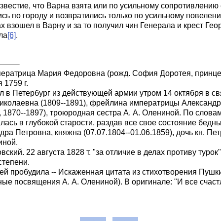
звестие, что Варна взята или по усильному сопротивлению с
сь по городу и возвратились только по усильному повелени
х взошел в Варну и за то получил чин Генерала и крест Гео
ла
[6]
.
ератрица Мария Федоровна (рожд. София Доротея, принцес
 1759 г.
ибыл в Петербург из действующей армии утром 14 октября в
а Николаевна (1809--1891), фрейлина императрицы Александ
 1870--1897), троюродная сестра А. А. Олениной. По словам
ась в глубокой старости, раздав все свое состояние бедны
дра Петровна, княжна (07.07.1804--01.06.1859), дочь кн. П
иной.
ский. 22 августа 1828 т. "за отличие в делах противу туро
степени.
й пробудила -- Искаженная цитата из стихотворения Пушки
рные посвящения А. А. Олениной). В оригинале: "И все сча