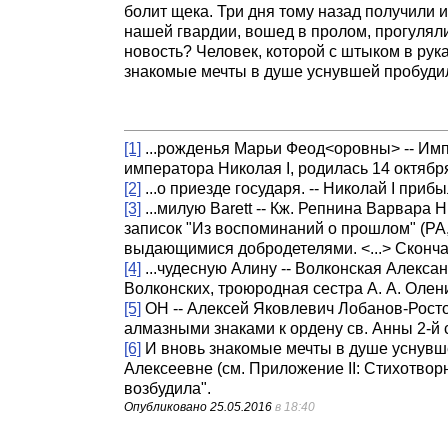
болит щека. Три дня тому назад получили и
нашей гвардии, вошед в пролом, прогуляли
новость? Человек, которой с штыком в рука
знакомые мечты в душе уснувшей пробуди
[1]
...рожденья Марьи Феод<оровны> -- Имп
императора Николая I, родилась 14 октября
[2]
...о приезде государя. -- Николай I пр
[3]
...милую Barett -- Кж. Репнина Варвар
записок "Из воспоминаний о прошлом" (РА,
выдающимися добродетелями. <...> Скончал
[4]
...чудесную Алину -- Волконская Алексан
Волконских, троюродная сестра А. А. Олен
[5]
ОН -- Алексей Яковлевич Лобанов-Ростов
алмазными знаками к ордену св. Анны 2-й 
[6]
И вновь знакомые мечты в душе уснувше
Алексеевне (см. Приложение II: Стихотво
возбудила".
Опубликовано
25.05.2016
в 18:40