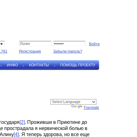
1781
Регистрация
Забыли пароль?
ИНФО
КОНТАКТЫ
ПОМОЩЬ ПРОЕКТУ
Powered by
Translate
 государя
[2]
. Проживши в Приютине до
ще прострадала я нервической болью в
 Алину
[4]
. Я теперь здорова, но все еще