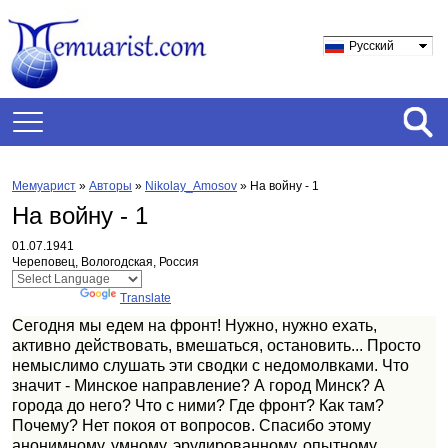
Русский
Мемуарист
»
Авторы
»
Nikolay_Amosov
»
На войну - 1
На войну - 1
01.07.1941
Череповец, Вологодская, Россия
Powered by
Translate
Сегодня мы едем на фронт! Нужно, нужно ехать,
активно действовать, вмешаться, остановить... Просто
немыслимо слушать эти сводки с недомолвками. Что
значит - Минское направление? А город Минск? А
города до него? Что с ними? Где фронт? Как там?
Почему? Нет покоя от вопросов. Спасибо этому
анонимному, умному, эрудированному, опытному