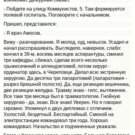
- Пойдете на улицу Коммунистов, 5. Там формируется
полевой госпиталь. Поговорите с начальником.
Пришел, представился:
- Я врач Амосов.
Вижу - разочарование. Я молод, худ, невысок. Усадил и
начал расспрашивать. Выглядело, наверное, слабо:
кончил в 39-м, восемь месяцев аспирантуры, сменил
три кафедры, сбежал, сделав всего несколько
грыжесечений и аппендэктомий, потом хирург-
ординатор здесь, в Череповце. Делал всю экстренную
хирургию. Да десятка три лапаротомий (лапаратомия -
разрез брюшной полости). Да, еще резекции кишечника,
две резекции желудка. Травму знаю - гипс, вытяжение.
Все таки три месяца был в травматологии. Гнойную
хирургию - да, знаю. Все знаю! Уверен. Но я говорил
скромно. Упомянул о двух дипломах с отличием.
Холостой, бездетный. Беспартийный. Сменой на
электростанции командовал три года. Хорошо
командовал. Начальство и подчиненные уважали.