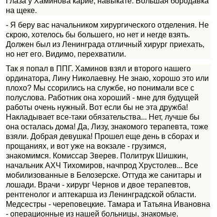
Глаза у Хаминова карие, навыкате. Большая бородавка
на щеке.
- Я беру вас начальником хирургического отделения. Не
скрою, хотелось бы большего, но нет и негде взять.
Должен был из Ленинграда отличный хирург приехать,
но нет его. Видимо, перехватили.
Так я попал в ППГ. Хаминов взял и второго нашего
ординатора, Лину Николаевну. Не знаю, хорошо это или
плохо? Мы ссорились на службе, но понимали все с
полуслова. Работник она хороший - мне для будущей
работы очень нужный. Вот если бы не эта дружба!
Накладывает все-таки обязательства... Нет, лучше бы
она осталась дома! Да, Лизу, знакомого терапевта, тоже
взяли. Добрая девушка! Прошел еще день в сборах и
прощаниях, и вот уже на вокзале - грузимся,
знакомимся. Комиссар Зверев. Политрук Шишкин,
начальник АХЧ Тихомиров, начпрод Хрустолев... Все
мобилизованные в Белозерске. Оттуда же санитары и
лошади. Врачи - хирург Чернов и двое терапевтов,
рентгенолог и аптекарша из Ленинградской области.
Медсестры - череповецкие. Тамара и Татьяна Ивановна
- операционные из нашей больницы, знакомые.