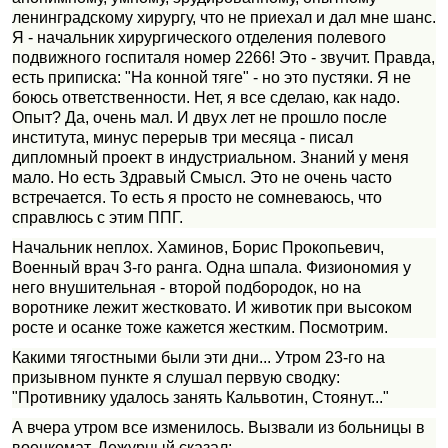
ленинградскому хирургу, что не приехал и дал мне шанс.
Я - начальник хирургического отделения полевого
подвижного госпиталя номер 2266! Это - звучит. Правда,
есть приписка: "На конной тяге" - но это пустяки. Я не
боюсь ответственности. Нет, я все сделаю, как надо.
Опыт? Да, очень мал. И двух лет не прошло после
института, минус перерыв три месяца - писал
дипломный проект в индустриальном. Знаний у меня
мало. Но есть Здравый Смысл. Это не очень часто
встречается. То есть я просто не сомневаюсь, что
справлюсь с этим ППГ.
Начальник неплох. Хаминов, Борис Прокопьевич,
Военный врач 3-го ранга. Одна шпала. Физиономия у
него внушительная - второй подбородок, но на
воротнике лежит жестковато. И животик при высоком
росте и осанке тоже кажется жестким. Посмотрим.
Какими тягостными были эти дни... Утром 23-го на
призывном пункте я слушал первую сводку:
"Противнику удалось занять Кальвотин, Стоянут..."
А вчера утром все изменилось. Вызвали из больницы в
военкомат. Дежурный сказал: