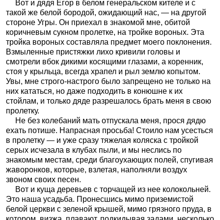
Вот и дядя Егор в белом генеральском кителе и с
такой же белой бородой, ожидающий нас, — на другой
стороне Угры. Он приехал в знакомой мне, обитой
коричневым сукном пролетке, на тройке вороных. Эта
тройка вороных составляла предмет моего поклонения.
Взмыленные пристяжки лихо кривили головы и
смотрели вбок дикими косящими глазами, а коренник,
стоя у крыльца, всегда храпел и рыл землю копытом.
Увы, мне строго-настрого было запрещено не только на
них кататься, но даже подходить в конюшне к их
стойлам, и только дяде разрешалось брать меня в свою
пролетку.
Не без колебаний мать отпускала меня, прося дядю
ехать потише. Напрасная просьба! Стоило нам усесться
в пролетку — и уже сразу тяжелая коляска с тройкой
серых исчезала в клубах пыли, и мы неслись по
знакомым местам, среди благоухающих полей, спугивая
жаворонков, которые, взлетая, наполняли воздух
звоном своих песен.
Вот и куща деревьев с торчащей из нее колокольней.
Это наша усадьба. Пронесшись мимо приземистой
белой церкви с зеленой крышей, мимо грязного пруда, в
котором, визжа, плавают, подкидывая задами, несколько