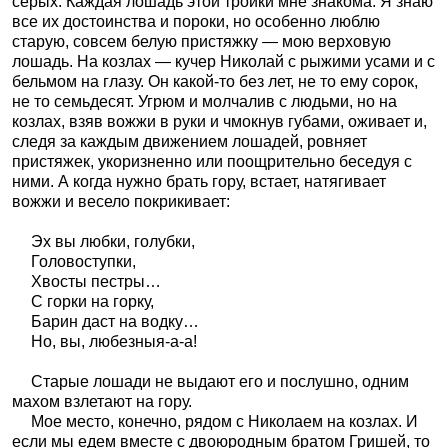
серых. Каждая лошадь этой тройки мне знакома. Я знаю
все их достоинства и пороки, но особенно люблю
старую, совсем белую пристяжку — мою верховую
лошадь. На козлах — кучер Николай с рыжими усами и с
бельмом на глазу. Он какой-то без лет, не то ему сорок,
не то семьдесят. Угрюм и молчалив с людьми, но на
козлах, взяв вожжи в руки и чмокнув губами, оживает и,
следя за каждым движением лошадей, ровняет
пристяжек, укоризненно или поощрительно беседуя с
ними. А когда нужно брать гору, встает, натягивает
вожжи и весело покрикивает:
Эх вы любки, голубки,
Головоступки,
Хвосты пестры…
С горки на горку,
Барин даст на водку…
Но, вы, любезныя-а-а!
Старые лошади не выдают его и послушно, одним
махом взлетают на гору.
Мое место, конечно, рядом с Николаем на козлах. И
если мы едем вместе с двоюродным братом Гришей, то