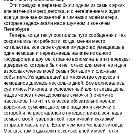
Эти поездки в деревню были одним из самых ярких
впечатлений моего детства, и с нетерпением я ждал
всегда окончания занятий в гимназии моей матери,
которые задерживали нас в шумном и вонючем
Петербурге.
Теперь, когда так упростились пути сообщения и так
сократились потребности, когда, меняя место
жительства, все свое скудное имущество умещаешь в
один чемодан и переезжаешь налегке из одного
государства в другое, странно вспоминать эти переезды
в деревню, которые были не только для меня, но и для
взрослых членов моей семьи большим и сложным
событием. Укладка вещей во множество сундуков и
чемоданов длилась несколько дней. Все волновались,
суетились. Наконец, в условленный для отъезда день,
надев через плечи дорожные сумочки (почему-то
пассажиры I-го и II-го классов обязательно носили
дорожные сумочки, даже мне подарили сумочку, с
которой я не расставался в путешествиях), вся наша
семья с моей гувернанткой, горничной и кухаркой
отправлялась в путь. Ехали немного меньше суток до
Москвы, там отдыхали несколько дней у моей тетки