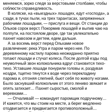
меняемся, зорко следя за верстовыми столбами, чтобы
соблюсти справедливость.
В коляске, на «выездных» лошадях, едут «господа», а
сзади, в тучах пыли, на трех тарантасах, запряженных
рабочими лошадьми, — прислуга и вещи. От станции до
Ольхов сорок верст. Покормив лошадей и выпив чаю на
полпути, на постоялом дворе, где так увлекательно
пахнет навозом и дегтем, едем дальше.
А за восемь верст перед Ольхами новое
развлечение: река Утра и паром через нее. По
деревянному настилу парома неожиданно приятно
топают лошади и стучат колеса. После долгой езды под
неумолчный звон колокольчика вдруг становится тихо-
тихо. Уставшие лошади понурили головы и, раздувая
ноздри, тщетно тянутся к воде через перекладину
парома и, отгоняя слепней, бьют себя по животу ногами.
Было заснувший колокольчик от этого лениво звякает и
опять затихает… Пахнет сыростью, смолой и
веревками…
— Отчаливай! — командует паромщик подручному…
И кажется, что мы стоим на месте, а берег медленно
отодвигается и придвигается противоположный…