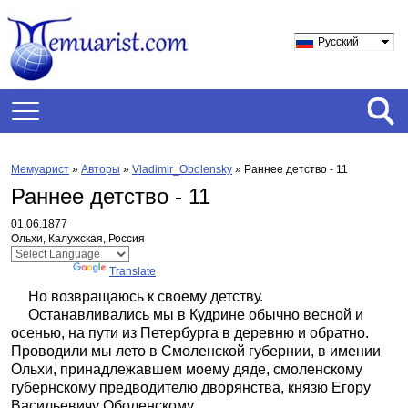
Русский
Мемуарист
»
Авторы
»
Vladimir_Obolensky
»
Раннее детство - 11
Раннее детство - 11
01.06.1877
Ольхи, Калужская, Россия
Powered by
Translate
Но возвращаюсь к своему детству.
Останавливались мы в Кудрине обычно весной и
осенью, на пути из Петербурга в деревню и обратно.
Проводили мы лето в Смоленской губернии, в имении
Ольхи, принадлежавшем моему дяде, смоленскому
губернскому предводителю дворянства, князю Егору
Васильевичу Оболенскому.