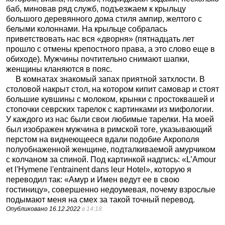
баб, миновав ряд служб, подъезжаем к крыльцу
большого деревянного дома стиля ампир, желтого с
белыми колоннами. На крыльце собралась
приветствовать нас вся «дворня» (пятнадцать лет
прошло с отмены крепостного права, а это слово еще в
обиходе). Мужчины почтительно снимают шапки,
женщины кланяются в пояс.
В комнатах знакомый запах приятной затхлости. В
столовой накрыт стол, на котором кипит самовар и стоят
большие кувшины с молоком, крынки с простоквашей и
стопочки севрских тарелок с картинками из мифологии.
У каждого из нас были свои любимые тарелки. На моей
был изображен мужчина в римской тоге, указывающий
перстом на виднеющееся вдали подобие Акрополя
полуобнаженной женщине, подталкиваемой амурчиком
с колчаном за спиной. Под картинкой надпись: «L’Amour
et l'Hymene l'entrainent dans leur Hotel», которую я
переводил так: «Амур и Имен ведут ее в свою
гостиницу», совершенно недоумевая, почему взрослые
подымают меня на смех за такой точный перевод.
Опубликовано
16.12.2022
в 14:18