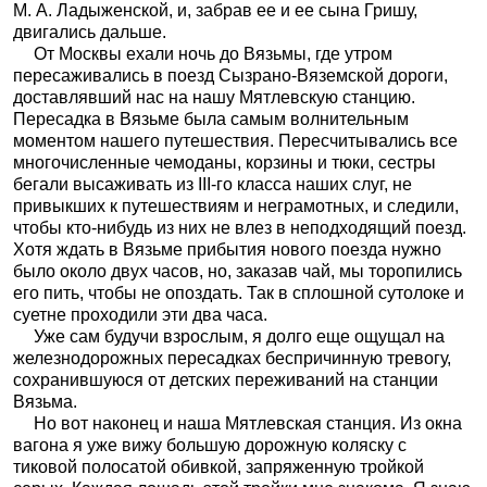
М. А. Ладыженской, и, забрав ее и ее сына Гришу,
двигались дальше.
От Москвы ехали ночь до Вязьмы, где утром
пересаживались в поезд Сызрано-Вяземской дороги,
доставлявший нас на нашу Мятлевскую станцию.
Пересадка в Вязьме была самым волнительным
моментом нашего путешествия. Пересчитывались все
многочисленные чемоданы, корзины и тюки, сестры
бегали высаживать из III-го класса наших слуг, не
привыкших к путешествиям и неграмотных, и следили,
чтобы кто-нибудь из них не влез в неподходящий поезд.
Хотя ждать в Вязьме прибытия нового поезда нужно
было около двух часов, но, заказав чай, мы торопились
его пить, чтобы не опоздать. Так в сплошной сутолоке и
суетне проходили эти два часа.
Уже сам будучи взрослым, я долго еще ощущал на
железнодорожных пересадках беспричинную тревогу,
сохранившуюся от детских переживаний на станции
Вязьма.
Но вот наконец и наша Мятлевская станция. Из окна
вагона я уже вижу большую дорожную коляску с
тиковой полосатой обивкой, запряженную тройкой