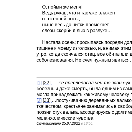
О, пойми же меня!
Ведь рукав, что и так уже влажен
от осенней росы,
ныне весь до нитки промокнет -
слезы скорби я лью в разлуке…
Настала осень; просыпаясь посреди дол
тишине к моему изголовью, и, внимая этим
утро, когда скончался отец, все обитател
соболезнования. Не счел нужным явиться,
[1]
[32]
.
…ее преследовал чей-то злой ду
болезнь и даже смерть, была одним из са
могла принадлежать как живому человеку, 
[2]
[33]
…постукиванию деревянных вальк
ткачеством, крестьяне занимались в свобо
поэзии стук валька, ассоциируясь с долг
меланхолические чувства.
Опубликовано
25.07.2022
в 18:51