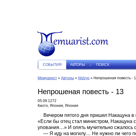
СОБЫТИЯ
АВТОРЫ
ПОИСК
Мемуарист
»
Авторы
»
Nidzyo
»
Непрошеная повесть - 
Непрошеная повесть - 13
05.09.1272
Киото, Япония, Япония
Вечером пятого дня пришел Накацуна в г
«Если бы отец стал министром, Накацуна 
упования…» И опять мучительно сжалось 
— Я иду на могилу… Не нужно ли чего пе