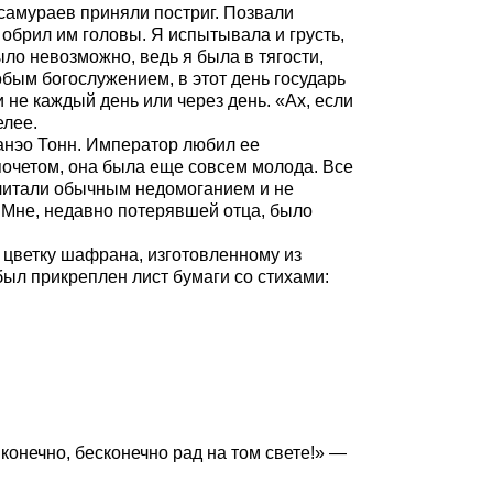
самураев приняли постриг. Позвали
обрил им головы. Я испытывала и грусть,
ыло невозможно, ведь я была в тягости,
обым богослужением, в этот день государь
не каждый день или через день. «Ах, если
елее.
Санэо Тонн. Император любил ее
очетом, она была еще совсем молода. Все
читали обычным недомоганием и не
. Мне, недавно потерявшей отца, было
к цветку шафрана, изготовленному из
был прикреплен лист бумаги со стихами:
конечно, бесконечно рад на том свете!» —