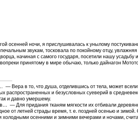
гой осенней ночи, я прислушивалась к унылому постукива
 печальным звукам, тосковала по покойному отцу, увлажняя
и дворца, начиная с самого государя, посетили нашу усадьб
 вопреки принятому в мире обычаю, только дайнагон Мотот
х…
— Вера в то, что душа, отделившись от тела, может всели
мых распространенных и безусловных суеверий в средневек
так и давно умершему.
ов…
— Для придания тканям мягкости их отбивали деревянн
дное от летней страды время, т. е. поздней осенью и зимой
ими холодными осенними и зимними вечерами и ночами, счи