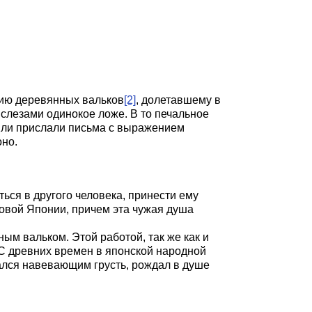
нию деревянных вальков
[2]
, долетавшему в
 слезами одинокое ложе. В то печальное
у или прислали письма с выражением
оно.
ться в другого человека, принести ему
овой Японии, причем эта чужая душа
ым вальком. Этой работой, так же как и
. С древних времен в японской народной
тался навевающим грусть, рождал в душе