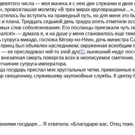
евятого числа — моя мачеха и с нею две служанки и двое 
н, провозглашая молитву «В трех мирах круговращенье…», 
хотелось бы вступить на праведный путь, но для меня это б
 и плача. Тридцать седьмой день траура опять отметили ос
вых слов соболезнования. Его посланцы приезжали чуть ли 
вался!» — думала я, и на душе у меня становилось еще тяж
ь супруга микадо, госпожа Кёгоку-но-Нёин, дочь министра 
 принц был объявлен наследником; окруженная всеобщим п
 — ее преследовал чей-то злой дух
[1]
, нынешний недуг пос
е внезапная смерть повергла всех в неописуемое смятение
отчаяние супруга-императора.
ца государь прислал мне хрустальные четки, привязанные 
дар священнику, служившему заупокойные службы. К цветку 
аниями государя… Я ответила: «Благодарю вас. Отец тоже, 