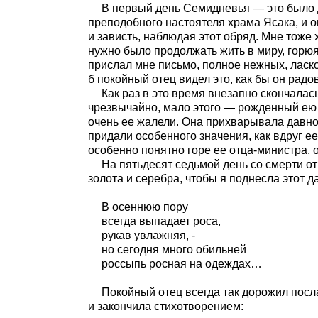
В первый день Семидневья — это было д
преподобного настоятеля храма Ясака, и о
и зависть, наблюдая этот обряд. Мне тоже 
нужно было продолжать жить в миру, горюя
прислал мне письмо, полное нежных, ласко
б покойный отец видел это, как бы он радо
Как раз в это время внезапно скончалас
чрезвычайно, мало этого — рожденный ею
очень ее жалели. Она прихварывала давно
придали особенного значения, как вдруг е
особенно понятно горе ее отца-министра, 
На пятьдесят седьмой день со смерти от
золота и серебра, чтобы я поднесла этот 
В осеннюю пору
всегда выпадает роса,
рукав увлажняя, -
но сегодня много обильней
россыпь росная на одеждах…
Покойный отец всегда так дорожил посл
и закончила стихотворением: