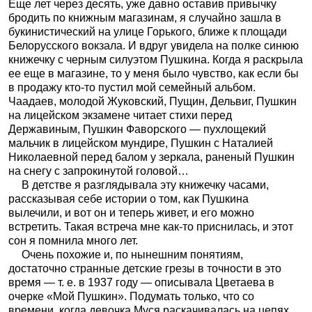
Еще лет через десять, уже давно оставив привычку
бродить по книжным магазинам, я случайно зашла в
букинистический на улице Горького, ближе к площади
Белорусского вокзала. И вдруг увидела на полке синюю
книжечку с черным силуэтом Пушкина. Когда я раскрыла
ее еще в магазине, то у меня было чувство, как если бы
в продажу кто-то пустил мой семейный альбом.
Чаадаев, молодой Жуковский, Пущин, Дельвиг, Пушкин
на лицейском экзамене читает стихи перед
Державиным, Пушкин Фаворского — пухлощекий
мальчик в лицейском мундире, Пушкин с Наталией
Николаевной перед балом у зеркала, раненый Пушкин
на снегу с запрокинутой головой…
В детстве я разглядывала эту книжечку часами,
рассказывая себе истории о том, как Пушкина
вылечили, и вот он и теперь живет, и его можно
встретить. Такая встреча мне как-то приснилась, и этот
сон я помнила много лет.
Очень похожие и, по нынешним понятиям,
достаточно странные детские грезы в точности в это
время — т. е. в 1937 году — описывала Цветаева в
очерке «Мой Пушкин». Подумать только, что со
времени, когда девочка Муся раскачивалась на цепях,