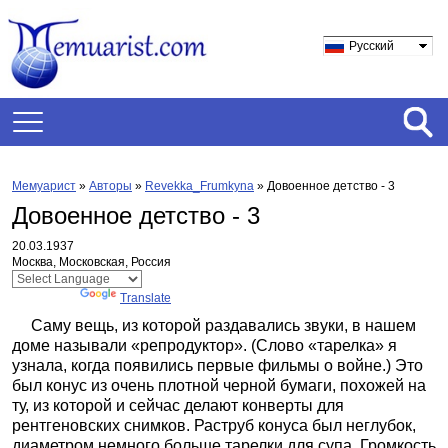
Русский
Мемуарист
»
Авторы
»
Revekka_Frumkyna
»
Довоенное детство - 3
Довоенное детство - 3
20.03.1937
Москва, Московская, Россия
Powered by
Translate
Саму вещь, из которой раздавались звуки, в нашем
доме называли «репродуктор». (Слово «тарелка» я
узнала, когда появились первые фильмы о войне.) Это
был конус из очень плотной черной бумаги, похожей на
ту, из которой и сейчас делают конверты для
рентгеновских снимков. Раструб конуса был неглубок,
диаметром немного больше тарелки для супа. Громкость