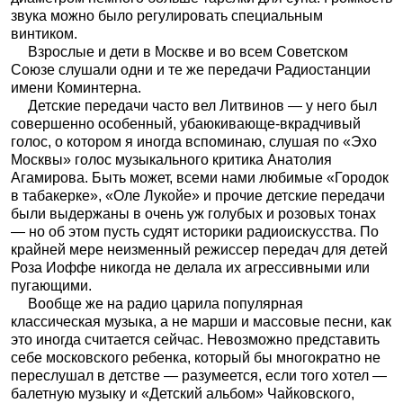
звука можно было регулировать специальным
винтиком.
Взрослые и дети в Москве и во всем Советском
Союзе слушали одни и те же передачи Радиостанции
имени Коминтерна.
Детские передачи часто вел Литвинов — у него был
совершенно особенный, убаюкивающе-вкрадчивый
голос, о котором я иногда вспоминаю, слушая по «Эхо
Москвы» голос музыкального критика Анатолия
Агамирова. Быть может, всеми нами любимые «Городок
в табакерке», «Оле Лукойе» и прочие детские передачи
были выдержаны в очень уж голубых и розовых тонах
— но об этом пусть судят историки радиоискусства. По
крайней мере неизменный режиссер передач для детей
Роза Иоффе никогда не делала их агрессивными или
пугающими.
Вообще же на радио царила популярная
классическая музыка, а не марши и массовые песни, как
это иногда считается сейчас. Невозможно представить
себе московского ребенка, который бы многократно не
переслушал в детстве — разумеется, если того хотел —
балетную музыку и «Детский альбом» Чайковского,