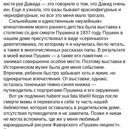
кисти рук Давида — это говорило о том, что Давид очень
юн. Еще я узнала, что вазы бывают краснофигурные и
чернофигурные, но все это меня мало трогало.
Сильнейшим и единственным «музейным»
впечатлением моего раннего детства была выставка к
столетию со дня смерти Пушкина в 1937 году. Пушкин в
нашем доме присутствовал в виде «серенького»
девятитомника, по которому я и научилась бегло читать,
а также в многочисленных рассказах папы. В результате
в моей жизни Пушкин — а также его памятник —
занимал совершенно особое место. Поэтому выставка в
Историческом музее была для меня событием.
Впрочем, ребенок быстро забывает хоть и яркие, но
однократные впечатления. От выставки, однако,
осталась тоненькая темно-синяя книжка —
путеводитель с портретами Пушкина и его окружения.
Вот уж подлинно habent sua fata libelli! Когда после
смерти мамы я перевезла к себе ту часть нашей
библиотеки, которая оставалась в родительском доме,
отсутствия путеводителя я не заметила. Позже я никак
не могла вспомнить, где же у меня любимый
карандашный рисунок Фаворского «Пушкин-лицеист».