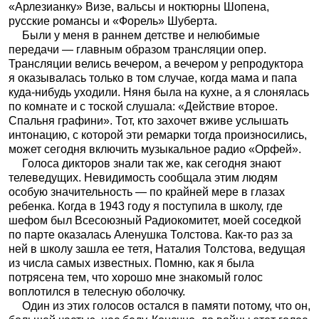
«Арлезианку» Визе, вальсы и ноктюрны Шопена,
русские романсы и «Форель» Шуберта.
Были у меня в раннем детстве и нелюбимые
передачи — главным образом трансляции опер.
Трансляции велись вечером, а вечером у репродуктора
я оказывалась только в том случае, когда мама и папа
куда-нибудь уходили. Няня была на кухне, а я слонялась
по комнате и с тоской слушала: «Действие второе.
Спальня графини». Тот, кто захочет вживе услышать
интонацию, с которой эти ремарки тогда произносились,
может сегодня включить музыкальное радио «Орфей».
Голоса дикторов знали так же, как сегодня знают
телеведущих. Невидимость сообщала этим людям
особую значительность — по крайней мере в глазах
ребенка. Когда в 1943 году я поступила в школу, где
шефом был Всесоюзный Радиокомитет, моей соседкой
по парте оказалась Аленушка Толстова. Как-то раз за
ней в школу зашла ее тетя, Наталия Толстова, ведущая
из числа самых известных. Помню, как я была
потрясена тем, что хорошо мне знакомый голос
воплотился в телесную оболочку.
Один из этих голосов остался в памяти потому, что он,