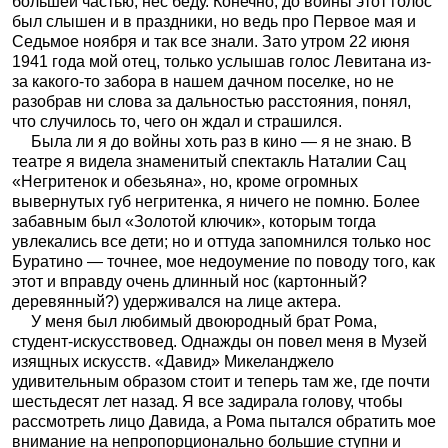
большей частью, нес беду. Конечно, до войны этот голос
был слышен и в праздники, но ведь про Первое мая и
Седьмое ноября и так все знали. Зато утром 22 июня
1941 года мой отец, только услышав голос Левитана из-
за какого-то забора в нашем дачном поселке, но не
разобрав ни слова за дальностью расстояния, понял,
что случилось то, чего он ждал и страшился.
Была ли я до войны хоть раз в кино — я не знаю. В
театре я видела знаменитый спектакль Наталии Сац
«Негритенок и обезьяна», но, кроме огромных
вывернутых губ негритенка, я ничего не помню. Более
забавным был «Золотой ключик», которым тогда
увлекались все дети; но и оттуда запомнился только нос
Буратино — точнее, мое недоумение по поводу того, как
этот и вправду очень длинный нос (картонный?
деревянный?) удерживался на лице актера.
У меня был любимый двоюродный брат Рома,
студент-искусствовед. Однажды он повел меня в Музей
изящных искусств. «Давид» Микеланджело
удивительным образом стоит и теперь там же, где почти
шестьдесят лет назад. Я все задирала голову, чтобы
рассмотреть лицо Давида, а Рома пытался обратить мое
внимание на непропорционально большие ступни и