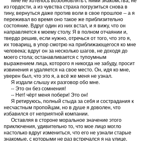
Мне не хотелось возобновлять с ними знакомства, не
из гордости, а из чувства страха погрузиться снова в
тину, вернуться даже против воли в свое прошлое -- а я
переживал во время оно такое же приблизительно
состояние. Вдруг один из них встал, и я вижу, что он
направляется к моему столу. Я в полном отчаянии и,
твердо решив, если нужно, отречься от того, что это я,
их товарищ, в упор смотрю на приближающегося ко мне
человека; вдруг он за несколько шагов, не доходя до
моего стола; останавливается с тупоумным
выражением лица, которого я никогда не забуду, просит
извинения и удаляется на свое место. Он, идя ко мне,
уверен был, что это я, а всё же меня не узнал.
Я издали слышу их разговор обо мне.
-- Это он без сомнения!
-- Нет! чёрт меня побери! Это он!
Я ретируюсь, полный стыда за себя и сострадания к
несчастным пропойцам, но в душе я доволен, что
избавился от неприятной компании.
Оставляя в стороне моральное значение этого
приключения, удивительно то, что мое лицо могло
настолько вдруг измениться, что его не узнали старые
знакомые, с которыми не раз встречался я на улице.