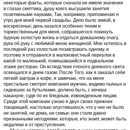
некоторые факты, которые сначала не имели значения
в глазах скептика, душу коего высушили занятия
позитивными науками, Так, например, припоминаю я
утро дня моей первой свадьбы. Дело было зимой, в
воскресенье; день казался особенно тихим и
торжественным для меня, собравшегося покинуть
бурную холостую жизнь и отдаться домашнему очагу,
рука об руку с любимой мною женщиной. Мне хотелось в
последний раз холостым позавтракать одному, и
поэтому я отправился в малоизвестный переулок в
какой-то маленький, помешавшийся в подвальном
этаже ресторан. Он вследствие плохого дневного света
освещался и днем газом. После Того, как я заказал себе
легкий завтрак и кофе, я замечаю, что на меня
пристально смотрит компания мужчин, видимо пьяных и
сидевших за бутылками, должно быть, с вечера
накануне, судя по их бледным, изможденным лицам.
Среди этой компании узнаю я двух своих прежних
товарищей, настолько опустившихся, что у них не было
ни занятий, ни дома, ни семьи; они стали давно
признанными негодяями, которые, кто знает, может быть
недалеки и от преступления.