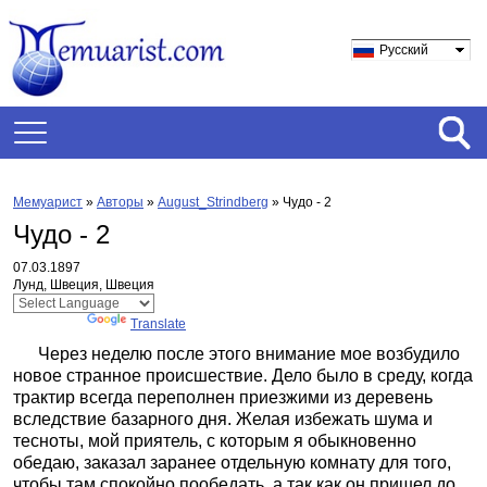
Русский
Мемуарист
»
Авторы
»
August_Strindberg
»
Чудо - 2
Чудо - 2
07.03.1897
Лунд, Швеция, Швеция
Powered by
Translate
Через неделю после этого внимание мое возбудило
новое странное происшествие. Дело было в среду, когда
трактир всегда переполнен приезжими из деревень
вследствие базарного дня. Желая избежать шума и
тесноты, мой приятель, с которым я обыкновенно
обедаю, заказал заранее отдельную комнату для того,
чтобы там спокойно пообедать, а так как он пришел до