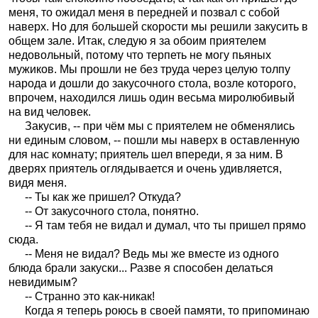
меня, то ожидал меня в передней и позвал с собой
наверх. Но для большей скорости мы решили закусить в
общем зале. Итак, следую я за обоим приятелем
недовольный, потому что терпеть не могу пьяных
мужиков. Мы прошли не без труда через целую толпу
народа и дошли до закусочного стола, возле которого,
впрочем, находился лишь один весьма миролюбивый
на вид человек.
Закусив, -- при чём мы с приятелем не обменялись
ни единым словом, -- пошли мы наверх в оставленную
для нас комнату; приятель шел впереди, я за ним. В
дверях приятель оглядывается и очень удивляется,
видя меня.
-- Ты как же пришел? Откуда?
-- От закусочного стола, понятно.
-- Я там тебя не видал и думал, что ты пришел прямо
сюда.
-- Меня не видал? Ведь мы же вместе из одного
блюда брали закуски... Разве я способен делаться
невидимым?
-- Странно это как-никак!
Когда я теперь роюсь в своей памяти, то припоминаю