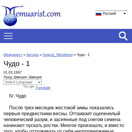
Русский
Мемуарист
»
Авторы
»
August_Strindberg
»
Чудо - 1
Чудо - 1
01.03.1897
Лунд, Швеция, Швеция
Powered by
Translate
IV. Чудо
После трех месяцев жестокой зимы показались
первые предвестники весны. Оттаивает оцепенелый
человеческий разум, и засеянные под снегом семена
начинают пускать ростки. Многое произошло, и вместо
того, чтобы отталкивать от себя неопровержимые