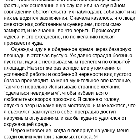
факты, как основанные на случае или на случайном
совпадении обстоятельств, их наблюдают, собирают и из
них выводятся заключения. Сначала казалось, что люди
смеются над собственным суеверием, потом смех
замирает, и не знаешь, во что верить. Происходят
чудеса, и это ежедневно, но по желанию нельзя
произвести чуда.
Однажды иду я в обеденное время через базарную
площадь, в этот час пустую. Уж давно страдая боязнью
пустоты, иду я с нескрываемым трепетом по открытой
площади. На этот же раз вследствие утомления от
усиленной работы и особенной нервности вид пустого
базара производит на меня мучительное впечатление,
так что я невольно Испытываю странное желание
"сделаться невидимым", чтобы избавиться от
любопытных взоров прохожих. Я склоняю голову,
опускаю взор на каменную мостовую, и мне кажется, что
я съежился замкнулся в себе, преградив доступ
наружным оглушениям, и как бы куда-то удалился от
окружающей среды.
Через мгновение, когда я повернул на улицу, меня
сзади окликнули три знакомых голоса. Я