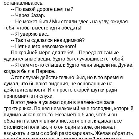
останавливаюсь.
-- По какой дороге шел ты?
-- Через базар.
-- Не может быть! Мы стояли здесь на углу, ожидая
тебя, чтобы вместе идти обедать!
-- Я уверяю вас...
-- Так ты сделался невидимкой?
-- Нет ничего невозможного!
По крайней мере для тебя! -- Передают самые
удивительные вещи, будто бы случавшиеся с тобой.
-- Я сам что-то слышал: будто меня видели на Дунае,
когда я был в Париже.
Этот случай действительно был, но в то время я
думал, что бывают видения, не основанные на
действительности. И я просто скорей шутки ради
припомнил эти слухи.
В этот день я ужинал один в маленьком зале
трактирчика. Вошел незнакомый мне господин, который
видимо искал кого-то. Незаметно было, чтобы он
обратил на меня внимание, хотя он оглядывал все
столики; и полагая, что он один в зале, он начал
вздыхать и сам с собой разговаривать. Желая обратить