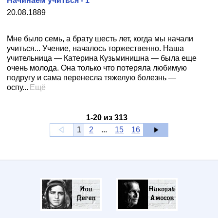
Начинаем учиться - 1
20.08.1889
Мне было семь, а брату шесть лет, когда мы начали
учиться... Учение, началось торжественно. Наша
учительница — Катерина Кузьминишна — была еще
очень молода. Она только что потеряла любимую
подругу и сама перенесла тяжелую болезнь —
оспу...
Ещё
1
-
20
из
313
1
2
...
15
16