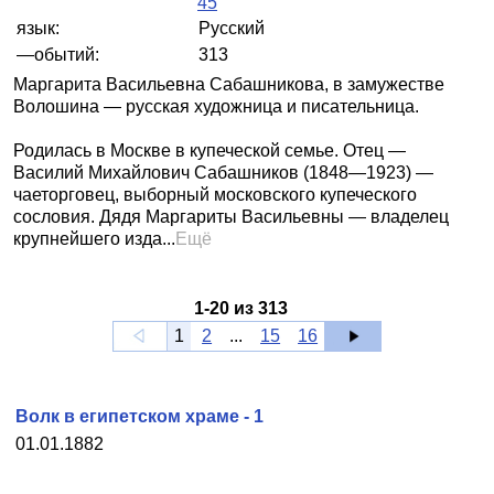
45
язык:
Русский
—обытий:
313
Маргарита Васильевна Сабашникова, в замужестве
Волошина — русская художница и писательница.
Родилась в Москве в купеческой семье. Отец —
Василий Михайлович Сабашников (1848—1923) —
чаеторговец, выборный московского купеческого
сословия. Дядя Маргариты Васильевны — владелец
крупнейшего изда...
Ещё
1
-
20
из
313
1
2
...
15
16
Волк в египетском храме - 1
01.01.1882