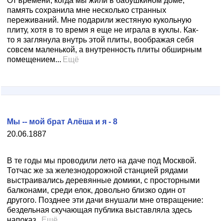
От времени, когда мы жили в бабушкином доме,
память сохранила мне несколько странных
переживаний. Мне подарили жестяную кукольную
плиту, хотя в то время я еще не играла в куклы. Как-
то я заглянула внутрь этой плиты, воображая себя
совсем маленькой, а внутренность плиты обширным
помещением...
Ещё
Мы -- мой брат Алёша и я - 8
20.06.1887
В те годы мы проводили лето на даче под Москвой.
Тотчас же за железнодорожной станцией рядами
выстраивались деревянные домики, с просторными
балконами, среди елок, довольно близко один от
другого. Позднее эти дачи внушали мне отвращение:
бездельная скучающая публика выставляла здесь
напоказ..
Ещё