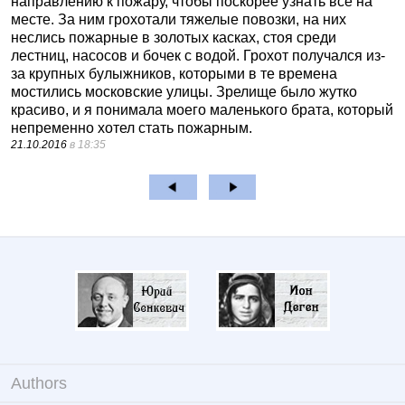
направлению к пожару, чтобы поскорее узнать все на
месте. За ним грохотали тяжелые повозки, на них
неслись пожарные в золотых касках, стоя среди
лестниц, насосов и бочек с водой. Грохот получался из-
за крупных булыжников, которыми в те времена
мостились московские улицы. Зрелище было жутко
красиво, и я понимала моего маленького брата, который
непременно хотел стать пожарным.
21.10.2016
в 18:35
Authors