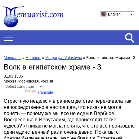
English
Memuarist
»
Members
»
Margaryta_Voloshyna
»
Волк в египетском храме - 3
Волк в египетском храме - 3
31.03.1885
Москва, Московская, Россия
Powered by
Translate
Страстную неделю я в раннем детстве переживала так
непосредственно в настоящем, что никак не могла
понять — почему же мы все не едем в Вербное
Воскресенье в Иерусалим, где происходят такие
чудеса? Я никак не могла понять, что это все произошло
один единственный раз и очень давно. Пока мы с
братом были еще малы, нас не брали в Страстный