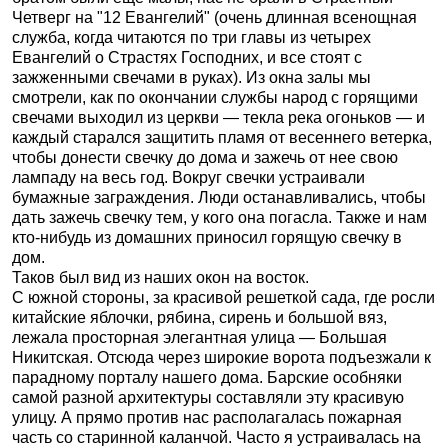
Четверг на "12 Евангелий" (очень длинная всенощная
служба, когда читаются по три главы из четырех
Евангелий о Страстях Господних, и все стоят с
зажженными свечами в руках). Из окна залы мы
смотрели, как по окончании службы народ с горящими
свечами выходил из церкви — текла река огоньков — и
каждый старался защитить пламя от весеннего ветерка,
чтобы донести свечку до дома и зажечь от нее свою
лампаду на весь год. Вокруг свечки устраивали
бумажные заграждения. Люди останавливались, чтобы
дать зажечь свечку тем, у кого она погасла. Также и нам
кто-нибудь из домашних приносил горящую свечку в
дом.
Таков был вид из наших окон на восток.
С южной стороны, за красивой решеткой сада, где росли
китайские яблочки, рябина, сирень и большой вяз,
лежала просторная элегантная улица — Большая
Никитская. Отсюда через широкие ворота подъезжали к
парадному порталу нашего дома. Барские особняки
самой разной архитектуры составляли эту красивую
улицу. А прямо против нас располагалась пожарная
часть со старинной каланчой. Часто я устраивалась на