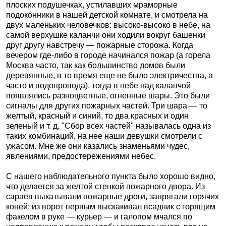
плоских подушечках, устилавших мраморные
подоконники в нашей детской комнате, и смотрела на
двух маленьких человечков: высоко-высоко в небе, на
самой верхушке каланчи они ходили вокруг башенки
друг другу навстречу — пожарные сторожа. Когда
вечером где-либо в городе начинался пожар (а горела
Москва часто, так как большинство домов были
деревянные, в то время еще не было электричества, а
часто и водопровода), тогда в небе над каланчой
появлялись разноцветные, огненные шары. Это были
сигналы для других пожарных частей. Три шара — то
желтый, красный и синий, то два красных и один
зеленый и т. д. "Сбор всех частей" называлась одна из
таких комбинаций, на нее наши девушки смотрели с
ужасом. Мне же они казались знаменьями чудес,
явлениями, предостережениями небес.
С нашего наблюдательного пункта было хорошо видно,
что делается за желтой стенкой пожарного двора. Из
сараев выкатывали пожарные дроги, запрягали горячих
коней; из ворот первым выскакивал всадник с горящим
факелом в руке — курьер — и галопом мчался по