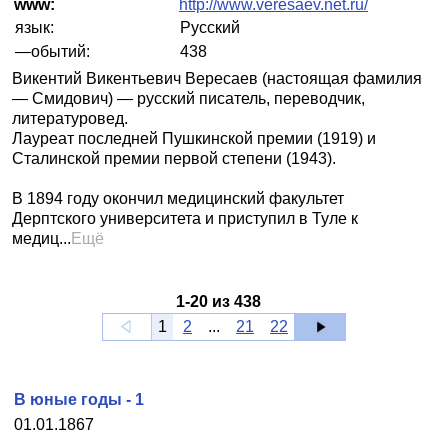
www:
http://www.veresaev.net.ru/
язык:
Русский
—обытий:
438
Викентий Викентьевич Вересаев (настоящая фамилия
— Смидович) — русский писатель, переводчик,
литературовед.
Лауреат последней Пушкинской премии (1919) и
Сталинской премии первой степени (1943).
В 1894 году окончил медицинский факультет
Дерптского университета и приступил в Туле к
медиц...
Ещё
1
-
20
из
438
1
2
...
21
22
В юные годы - 1
01.01.1867