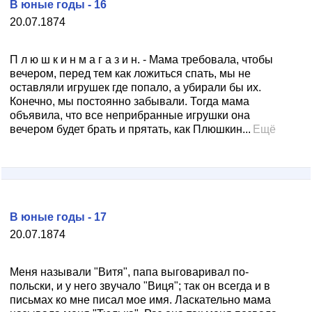
В юные годы - 16
20.07.1874
П л ю ш к и н м а г а з и н. - Мама требовала, чтобы
вечером, перед тем как ложиться спать, мы не
оставляли игрушек где попало, а убирали бы их.
Конечно, мы постоянно забывали. Тогда мама
объявила, что все неприбранные игрушки она
вечером будет брать и прятать, как Плюшкин...
Ещё
В юные годы - 17
20.07.1874
Меня называли "Витя", папа выговаривал по-
польски, и у него звучало "Виця"; так он всегда и в
письмах ко мне писал мое имя. Ласкательно мама