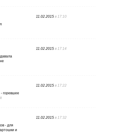
11.02.2015
в 17:10
л
11.02.2015
в 17:14
 давала
 не
11.02.2015
в 17:22
 - горевшее
ё
11.02.2015
в 17:32
ов - для
картошки и