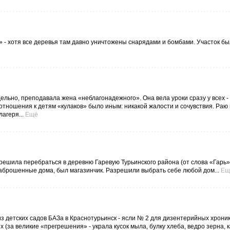
» - хотя все деревья там давно уничтожены снарядами и бомбами. Участок бы
льно, преподавала жена «неблагонадежного». Она вела уроки сразу у всех -
отношения к детям «кулаков» было иным: никакой жалости и сочувствия. Раю
агеря...
Ещё
решила перебраться в деревню Гаревую Турьинского района (от слова «Гарь»
заброшенные дома, был магазинчик. Разрешили выбрать себе любой дом...
Ещ
з детских садов БАЗа в Краснотурьинск - ясли № 2 для дизентерийных хроник
 (за великие «прегрешения» - украла кусок мыла, булку хлеба, ведро зерна, 