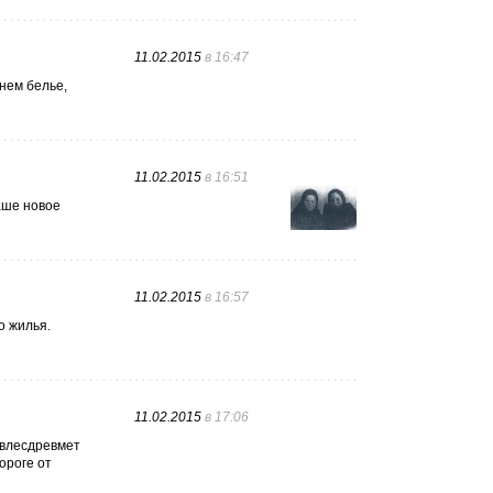
11.02.2015
в 16:47
нем белье,
11.02.2015
в 16:51
ваше новое
11.02.2015
в 16:57
о жилья.
11.02.2015
в 17:06
овлесдревмет
ороге от