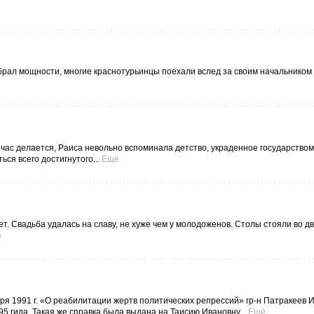
брал мощности, многие краснотурьинцы поехали вслед за своим начальником
ейчас делается, Раиса невольно вспоминала детство, украденное государством
ься всего достигнутого...
Ещё
т. Свадьба удалась на славу, не хуже чем у молодоженов. Столы стояли во дв
ё
ября 1991 г. «О реабилитации жертв политических репрессий» гр-н Патракеев 
 гида. Такая же справка была выдана на Таисию Ивановну...
Ещё