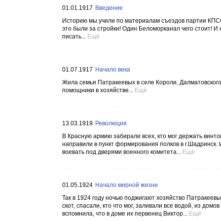
01.01.1917
Введение
Историю мы учили по материалам съездов партии КПСС
это были за стройки! Один Беломорканал чего стоит! И
писать...
Ещё
01.07.1917
Начало века
Жила семья Патракеевых в селе Короли, Далматовского 
помощники в хозяйстве...
Ещё
13.03.1919
Революция
В Красную армию забирали всех, кто мог держать винто
направили в пункт формирования полков в г.Шадринск. И
воевать под дверями военного комитета...
Ещё
01.05.1924
Начало мирной жизни
Так в 1924 году ночью поджигают хозяйство Патракеевы
скот, спасали, кто что мог, заливали все водой, из домо
вспомнила, что в доме их первенец Виктор...
Ещё