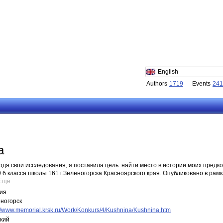
English
Authors
1719
Events
241
а
одя свои исследования, я поставила цель: найти место в истории моих предк
 б класса школы 161 г.Зеленогорска Красноярского края. Опубликовано в рамк
Ещё
ия
ногорск
://www.memorial.krsk.ru/Work/Konkurs/4/Kushnina/Kushnina.htm
кий