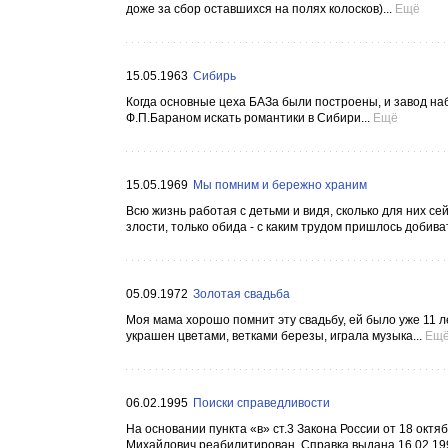
доже за сбор оставшихся на полях колосков)...
Ещё
15.05.1963
Сибирь
Когда основные цеха БАЗа были построены, и завод на
Ф.П.Бараном искать романтики в Сибири...
Ещё
15.05.1969
Мы помним и бережно храним
Всю жизнь работая с детьми и видя, сколько для них с
злости, только обида - с каким трудом пришлось добиват
05.09.1972
Золотая свадьба
Моя мама хорошо помнит эту свадьбу, ей было уже 11 ле
украшен цветами, ветками березы, играла музыка...
Ещ
06.02.1995
Поиски справедливости
На основании пункта «в» ст.3 Закона России от 18 окт
Михайлович реабилитирован. Справка выдана 16.02.1995