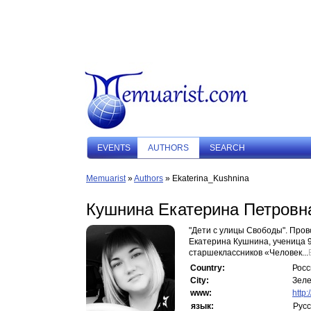
EVENTS
AUTHORS
SEARCH
Memuarist
»
Authors
» Ekaterina_Kushnina
Кушнина Екатерина Петровн
"Дети с улицы Свободы". Пров
Екатерина Кушнина, ученица 9
старшеклассников «Человек...
Country:
Росс
City:
Зеле
www:
http
язык:
Русс