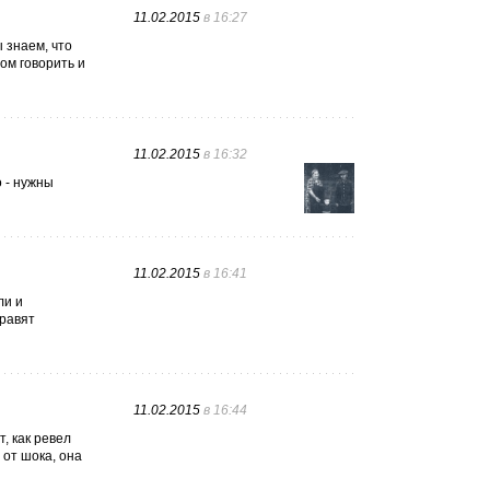
11.02.2015
в 16:27
 знаем, что
ом говорить и
11.02.2015
в 16:32
 - нужны
11.02.2015
в 16:41
ли и
правят
11.02.2015
в 16:44
, как ревел
 от шока, она