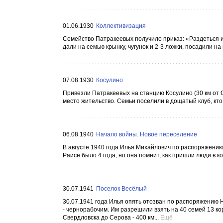
01.06.1930
Коллективизация
Семейство Патракеевых получило приказ: «Раздеться и
дали на семью крынку, чугунок и 2-3 ложки, посадили н
07.08.1930
Косулино
Привезли Патракеевых на станцию Косулино (30 км от Св
место жительство. Семьи поселили в дощатый клуб, кт
06.08.1940
Начало войны. Новое переселение
В августе 1940 года Илья Михайлович по распоряжению 
Раисе было 4 года, но она помнит, как пришли люди в ко
30.07.1941
Поселок Весёлый
30.07.1941 года Илья опять отозван по распоряжению 
- чернорабочим. Им разрешили взять на 40 семей 13 ко
Свердловска до Серова - 400 км...
Ещё