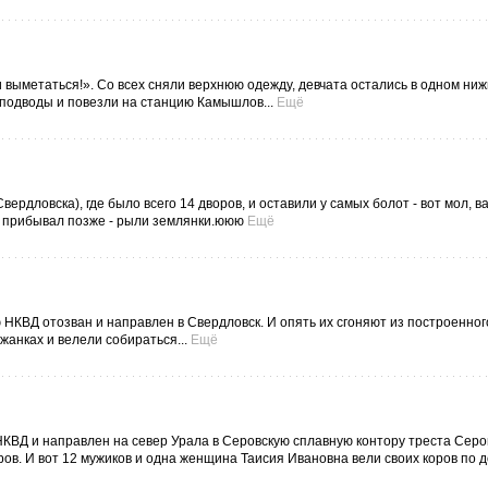
 выметаться!». Со всех сняли верхнюю одежду, девчата остались в одном ниж
а подводы и повезли на станцию Камышлов...
Ещё
ердловска), где было всего 14 дворов, и оставили у самых болот - вот мол, 
о прибывал позже - рыли землянки.ююю
Ещё
НКВД отозван и направлен в Свердловск. И опять их сгоняют из построенног
жанках и велели собираться...
Ещё
НКВД и направлен на север Урала в Серовскую сплавную контору треста Сер
ров. И вот 12 мужиков и одна женщина Таисия Ивановна вели своих коров по д