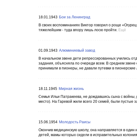
18.01.1943
Бои за Ленинград
В своих воспоминаниях Виктор говорил о роще «Огурец
тяжелейшим - туда впору лишь лосю пройти.
Ещё
01.09.1943
Алюминиевый завод
В начальном звене дети репрессированных учились отде
задания, объясняла по очереди всем. В среднем звене 
принимали в пионеры, не давали путевки в пионерские л
18.11.1945
Мирная жизнь
Семья Ильи Патракеева, не дождавшись сына с войны, 
место). На Гаревой жили всего 20 семей, были пустые 
15.06.1954
Молодость Раисы
Окончив медицинскую школу, она направляется в один и
детей, мамы которых сидели в исправительных колониях