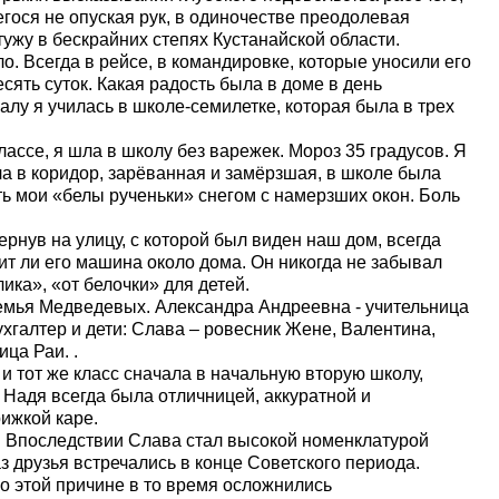
гося не опуская рук, в одиночестве преодолевая
тужу в бескрайних степях Кустанайской области.
о. Всегда в рейсе, в командировке, которые уносили его
есять суток. Какая радость была в доме в день
лу я училась в школе-семилетке, которая была в трех
ассе, я шла в школу без варежек. Мороз 35 градусов. Я
а в коридор, зарёванная и замёрзшая, в школе была
ь мои «белы рученьки» снегом с намерзших окон. Боль
ернув на улицу, с которой был виден наш дом, всегда
оит ли его машина около дома. Он никогда не забывал
лика», «от белочки» для детей.
ья Медведевых. Александра Андреевна - учительница
хгалтер и дети: Слава – ровесник Жене, Валентина,
ца Раи. .
 тот же класс сначала в начальную вторую школу,
 Надя всегда была отличницей, аккуратной и
рижкой каре.
. Впоследствии Слава стал высокой номенклатурой
 друзья встречались в конце Советского периода.
о этой причине в то время осложнились