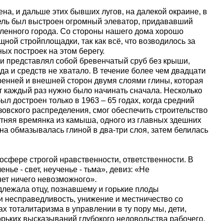
на, и дальше этих бывших лугов, на далекой окраине, в
ель был выстроен огромный элеватор, придававший
енного города. Со стороны нашего дома хорошо
ной стройплощадки, так как всё, что возводилось за
ых построек на этом берегу.
 и представлял собой бревенчатый сруб без крыши,
да и средств не хватало. В течение более чем двадцати
ренней и внешней сторон двумя слоями глины, которая
т каждый раз нужно было начинать сначала. Несколько
л достроен только в 1963 – 65 годах, когда средний
зовского распределения, смог обеспечить строительство
тняя времянка из камыша, одного из главных здешних
а обмазывалась глиной в два-три слоя, затем белилась
осфере строгой нравственности, ответственности. В
нье - свет, неученье - тьма», девиз: «Не
нет ничего невозможного».
длежала отцу, познавшему и горькие плоды
 и несправедливость, унижение и местничество со
х тоталитаризма в управлении в ту пору мы, дети,
орьких высказываний глубокого недовольства рабочего,