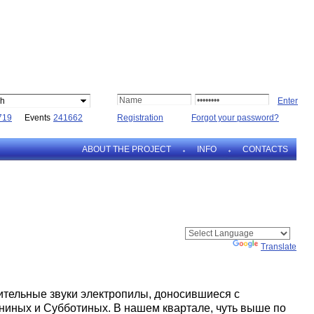
sh
719
Events
241662
Registration
Forgot your password?
ABOUT THE PROJECT
INFO
CONTACTS
Powered by
Translate
тельные звуки электропилы, доносившиеся с
иных и Субботиных. В нашем квартале, чуть выше по