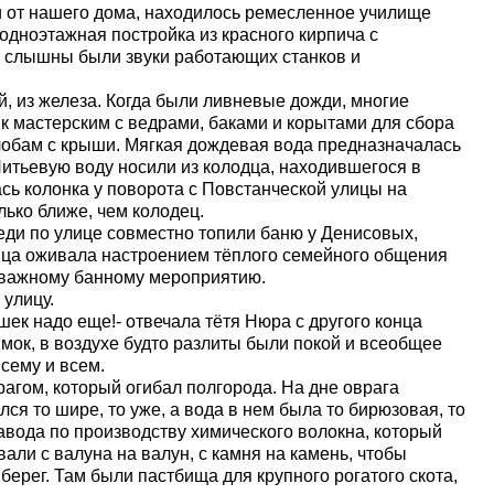
и от нашего дома, находилось ремесленное училище
 одноэтажная постройка из красного кирпича с
о слышны были звуки работающих станков и
, из железа. Когда были ливневые дожди, многие
к мастерским с ведрами, баками и корытами для сбора
лобам с крыши. Мягкая дождевая вода предназначалась
Питьевую воду носили из колодца, находившегося в
сь колонка у поворота с Повстанческой улицы на
ько ближе, чем колодец.
еди по улице совместно топили баню у Денисовых,
ица оживала настроением тёплого семейного общения
к важному банному мероприятию.
 улицу.
шек надо еще!- отвечала тётя Нюра с другого конца
мок, в воздухе будто разлиты были покой и всеобщее
всему и всем.
агом, который огибал полгорода. На дне оврага
лся то шире, то уже, а вода в нем была то бирюзовая, то
авода по производству химического волокна, который
али с валуна на валун, с камня на камень, чтобы
берег. Там были пастбища для крупного рогатого скота,