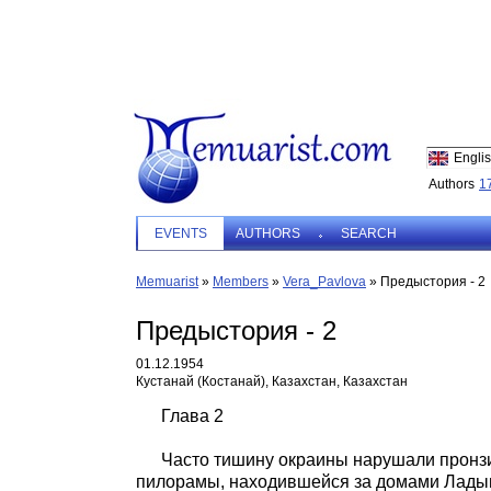
Engli
Authors
1
EVENTS
AUTHORS
SEARCH
Memuarist
»
Members
»
Vera_Pavlova
»
Предыстория - 2
Предыстория - 2
01.12.1954
Кустанай (Костанай), Казахстан, Казахстан
Глава 2
Часто тишину окраины нарушали пронзи
пилорамы, находившейся за домами Ладын