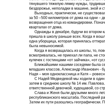
тянувшего тяжелую лямку нужды, трудивше
бездорожье, неполадки в машине, зной и с
Выходных, практически, не существовал
за 50 –500 километров от дома на одни – д
возвращения отца из командировки. Понача
кварталах от дома.
Однажды в декабре, будучи во втором кл
пришла в школу раньше всех. Когда я вошл
одна уборщица, которая принялась оттират
была невыносимой.
Когда я возвращалась из школы, то, пов
всматривалась, не приехал ли папа, не ст
кулечек с гостинцами «от зайчика», «от сус
Ближайшими нашими соседями была сем
младших классов, Александр Иванович - бу
Надя – моя одноклассница и Катя – ровесни
С Надей Медведевой мы ходили в один и
затем в среднюю школу № 14 им. Павлова.
ответственной девочкой, худощавой, со ст
Слава и Женя были друзьями много лет
республиканского масштаба. Последний раз
Затем их пути разошлись географически. П