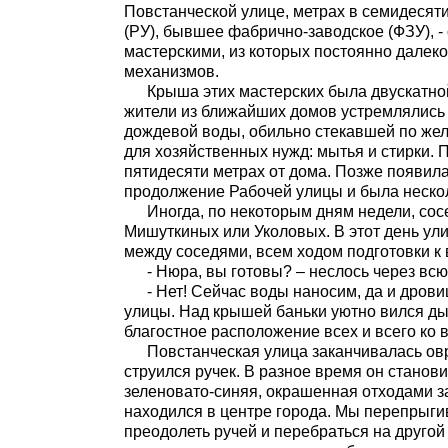
Повстанческой улице, метрах в семидесят
(РУ), бывшее фабрично-заводское (ФЗУ), -
мастерскими, из которых постоянно далек
механизмов.
Крыша этих мастерских была двускатной
жители из ближайших домов устремлялись 
дождевой воды, обильно стекавшей по же
для хозяйственных нужд: мытья и стирки. 
пятидесяти метрах от дома. Позже появила
продолжение Рабочей улицы и была нескол
Иногда, по некоторым дням недели, сос
Мишуткиных или Уколовых. В этот день ул
между соседями, всем ходом подготовки 
- Нюра, вы готовы? – неслось через всю
- Нет! Сейчас воды наносим, да и дрови
улицы. Над крышей баньки уютно вился ды
благостное расположение всех и всего ко 
Повстанческая улица заканчивалась овр
струился ручек. В разное время он станови
зеленовато-синяя, окрашенная отходами з
находился в центре города. Мы перепрыгив
преодолеть ручей и перебраться на другой 