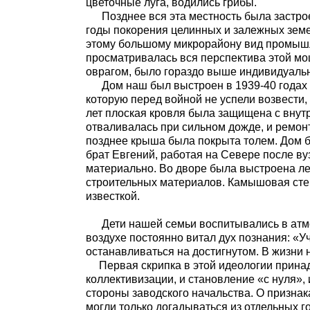
цветочные луга, водились грибы.
Позднее вся эта местность была застрое
годы покорения целинных и залежных зем
этому большому микрорайону вид промышл
просматривалась вся перспектива этой мощ
оврагом, было гораздо выше индивидуальн
Дом наш был выстроен в 1939-40 годах
которую перед войной не успели возвести, 
лет плоская кровля была защищена с внут
отваливалась при сильном дожде, и ремон
позднее крыша была покрыта толем. Дом бы
брат Евгений, работая на Севере после ву
материально. Во дворе была выстроена ле
строительных материалов. Камышовая стен
известкой.
Дети нашей семьи воспитывались в атм
воздухе постоянно витал дух познания: «Уче
останавливаться на достигнутом. В жизни 
Первая скрипка в этой идеологии прина
коллективизации, и становление «с нуля»,
стороны заводского начальства. О признака
могли только догадываться из отдельных г