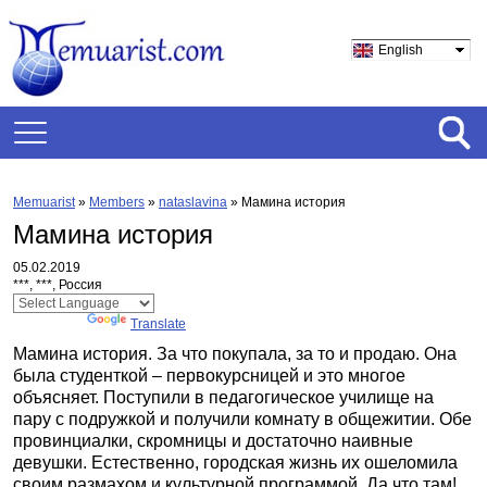
English
Memuarist
»
Members
»
nataslavina
»
Мамина история
Мамина история
05.02.2019
***, ***, Россия
Powered by
Translate
Мамина история. За что покупала, за то и продаю. Она
была студенткой – первокурсницей и это многое
объясняет. Поступили в педагогическое училище на
пару с подружкой и получили комнату в общежитии. Обе
провинциалки, скромницы и достаточно наивные
девушки. Естественно, городская жизнь их ошеломила
своим размахом и культурной программой. Да что там!