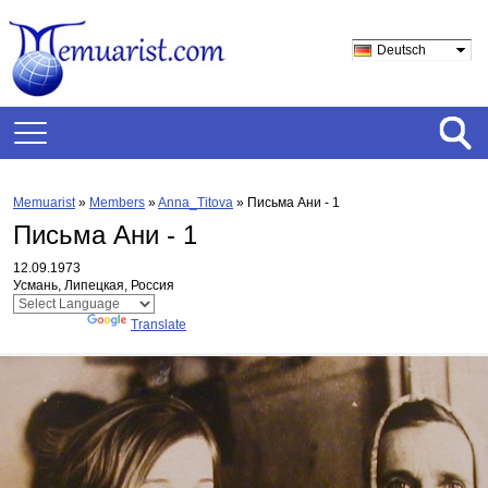
Deutsch
Memuarist
»
Members
»
Anna_Titova
»
Письма Ани - 1
Письма Ани - 1
12.09.1973
Усмань, Липецкая, Россия
Powered by
Translate