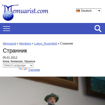
Deutsch
Memuarist
»
Members
»
Lubov_Rozenfeld
»
Странник
Странник
05.01.2012
Киев, Киевская, Украина
Powered by
Translate