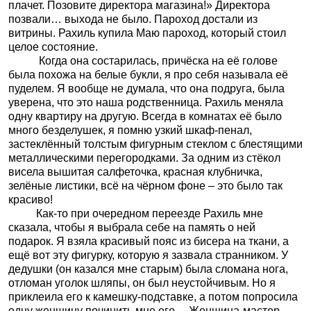
плачет. Позовите директора магазина!» Директора
позвали… выхода не было. Пароход достали из
витрины. Рахиль купила Маю пароход, который стоил
целое состояние.
Когда она состарилась, причёска на её голове
была похожа на белые букли, я про себя называла её
пуделем. Я вообще не думала, что она подруга, была
уверена, что это наша родственница. Рахиль меняла
одну квартиру на другую. Всегда в комнатах её было
много безделушек, я помню узкий шкаф-пенал,
застеклённый толстым фигурным стеклом с блестящими
металлическими перегородками. За одним из стёкол
висела вышитая салфеточка, красная клубничка,
зелёные листики, всё на чёрном фоне – это было так
красиво!
Как-то при очередном переезде Рахиль мне
сказала, чтобы я выбрала себе на память о ней
подарок. Я взяла красивый пояс из бисера на ткани, а
ещё вот эту фигурку, которую я зазвала странником. У
дедушки (он казался мне старым) была сломана нога,
отломан уголок шляпы, он был неустойчивым. Но я
приклеила его к камешку-подставке, а потом попросила
одну женщину починить мне его… Женщина-мастер