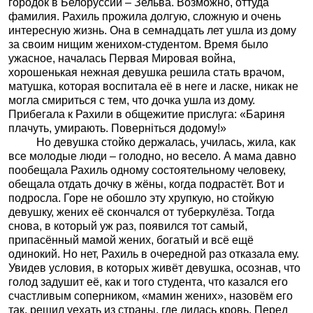
городок в Белоруссии – Зельва. Возможно, оттуда
фамилия. Рахиль прожила долгую, сложную и очень
интересную жизнь. Она в семнадцать лет ушла из дому
за своим нищим женихом-студентом. Время было
ужасное, началась Первая Мировая война,
хорошенькая нежная девушка решила стать врачом,
матушка, которая воспитала её в неге и ласке, никак не
могла смириться с тем, что дочка ушла из дому.
Прибегала к Рахили в общежитие прислуга: «Бариня
плачуть, умирають. Поверніться додому!»
Но девушка стойко держалась, училась, жила, как
все молодые люди – голодно, но весело. А мама давно
пообещала Рахиль одному состоятельному человеку,
обещала отдать дочку в жёны, когда подрастёт. Вот и
подросла. Горе не обошло эту хрупкую, но стойкую
девушку, жених её скончался от туберкулёза. Тогда
снова, в который уж раз, появился тот самый,
припасённый мамой жених, богатый и всё ещё
одинокий. Но нет, Рахиль в очередной раз отказала ему.
Увидев условия, в которых живёт девушка, осознав, что
голод задушит её, как и того студента, что казался его
счастливым соперником, «мамин жених», назовём его
так, решил уехать из страны, где лилась кровь. Перед