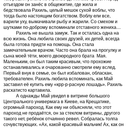
отъездом он занёс в общежитие, где жила и
бедствовала Рахиль, целый мешок сухой воблы, что
тогда было настоящим богатством. Воблу ели все,
варили уху, вымачивали рыбу и жарили. Со смехом и
шутками по-доброму вспоминали отставного жениха…
Рахиль не вышла замуж. Так и осталась одна на
всю жизнь. Она любила своих друзей, их детей, всегда
была готова придти на помощь. Она стала
замечательным врачом. Часто она брала на прогулку и
сына моей тёти, моего двоюродного брата Мая.
Маленьким, он был таким красивым, что прохожие
останавливались и очарованно смотрели ему вслед.
Первый внук в семье, он был избалован, обласкан,
требователен. Рахиль любила вспоминать, как Май
заставил её купить ему «крр-р-расную лошадь». Рахиль
раскатисто картавила.
А однажды Май увидел в витрине большого
Центрального универмага в Киеве, на Крещатике,
огромный пароход. Как ему ни объясняли, что этот
пароход не продаётся, он за стеклом витрины, другого
такого нет, ребёнок отчаянно ревел. Собралась толпа
сочувствующих. «Ах, какой красивый мальчик! Ах, как он