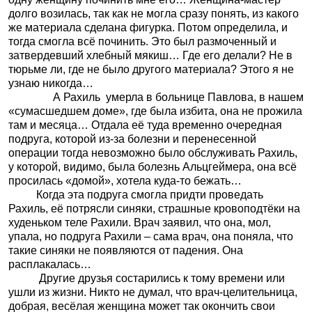
долго возилась, так как не могла сразу понять, из какого
же материала сделана фигурка. Потом определила, и
тогда смогла всё починить. Это был размоченный и
затвердевший хлебный мякиш… Где его делали? Не в
тюрьме ли, где не было другого материала? Этого я не
узнаю никогда…
А Рахиль умерла в больнице Павлова, в нашем
«сумасшедшем доме», где была избита, она не прожила
там и месяца… Отдала её туда временно очередная
подруга, которой из-за болезни и перенесенной
операции тогда невозможно было обслуживать Рахиль,
у которой, видимо, была болезнь Альцгеймера, она всё
просилась «домой», хотела куда-то бежать…
Когда эта подруга смогла придти проведать
Рахиль, её потрясли синяки, страшные кровоподтёки на
худеньком теле Рахили. Врач заявил, что она, мол,
упала, но подруга Рахили – сама врач, она поняла, что
такие синяки не появляются от падения. Она
расплакалась…
Другие друзья состарились к тому времени или
ушли из жизни. Никто не думал, что врач-целительница,
добрая, весёлая женщина может так окончить свои