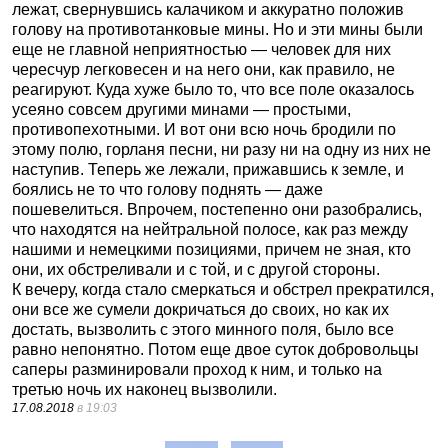
лежат, свернувшись калачиком и аккуратно положив
голову на противотанковые мины. Но и эти мины были
еще не главной неприятностью — человек для них
чересчур легковесен и на него они, как правило, не
реагируют. Куда хуже было то, что все поле оказалось
усеяно совсем другими минами — простыми,
противопехотными. И вот они всю ночь бродили по
этому полю, горланя песни, ни разу ни на одну из них не
наступив. Теперь же лежали, прижавшись к земле, и
боялись не то что голову поднять — даже
пошевелиться. Впрочем, постепенно они разобрались,
что находятся на нейтральной полосе, как раз между
нашими и немецкими позициями, причем не зная, кто
они, их обстреливали и с той, и с другой стороны.
К вечеру, когда стало смеркаться и обстрел прекратился,
они все же сумели докричаться до своих, но как их
достать, вызволить с этого минного поля, было все
равно непонятно. Потом еще двое суток добровольцы
саперы разминировали проход к ним, и только на
третью ночь их наконец вызволили.
17.08.2018
в 19:03