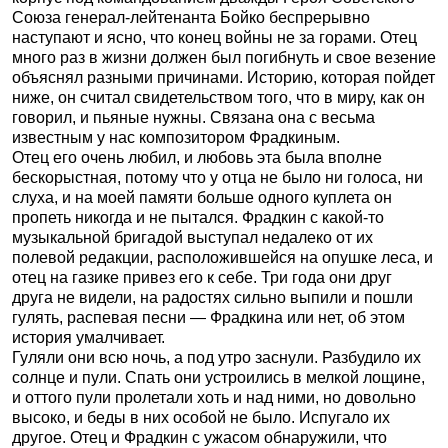
Союза генерал-лейтенанта Бойко беспрерывно
наступают и ясно, что конец войны не за горами. Отец
много раз в жизни должен был погибнуть и свое везение
объяснял разными причинами. Историю, которая пойдет
ниже, он считал свидетельством того, что в миру, как он
говорил, и пьяные нужны. Связана она с весьма
известным у нас композитором Фрадкиным.
Отец его очень любил, и любовь эта была вполне
бескорыстная, потому что у отца не было ни голоса, ни
слуха, и на моей памяти больше одного куплета он
пропеть никогда и не пытался. Фрадкин с какой-то
музыкальной бригадой выступал недалеко от их
полевой редакции, расположившейся на опушке леса, и
отец на газике привез его к себе. Три года они друг
друга не видели, на радостях сильно выпили и пошли
гулять, распевая песни — Фрадкина или нет, об этом
история умалчивает.
Гуляли они всю ночь, а под утро заснули. Разбудило их
солнце и пули. Спать они устроились в мелкой лощине,
и оттого пули пролетали хоть и над ними, но довольно
высоко, и беды в них особой не было. Испугало их
другое. Отец и Фрадкин с ужасом обнаружили, что