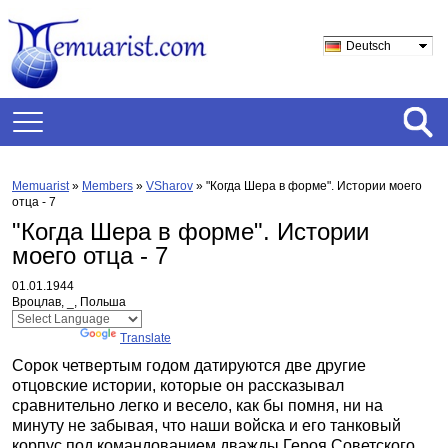
Deutsch
Memuarist
»
Members
»
VSharov
»
"Когда Шера в форме". Истории моего
отца - 7
"Когда Шера в форме". Истории
моего отца - 7
01.01.1944
Вроцлав, _, Польша
Powered by
Translate
Сорок четвертым годом датируются две другие
отцовские истории, которые он рассказывал
сравнительно легко и весело, как бы помня, ни на
минуту не забывая, что наши войска и его танковый
корпус под командованием дважды Героя Советского