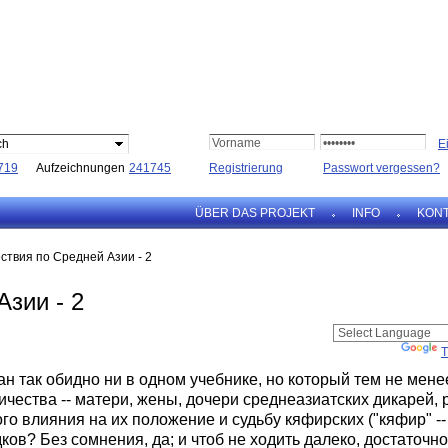
ch
719
Aufzeichnungen
241745
Registrierung
Passwort vergessen?
ÜBER DAS PROJEKT
INFO
KON
ствия по Средней Азии - 2
зии - 2
Powered by
T
ан так обидно ни в одном учебнике, но который тем не мене
ества -- матери, жены, дочери среднеазиатских дикарей, 
о влияния на их положение и судьбу кяфирских ("кяфир" --
ов? Без сомнения, да; и чтоб не ходить далеко, достаточно