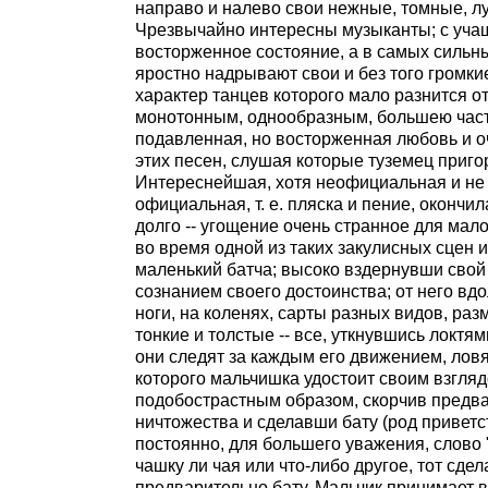
направо и налево свои нежные, томные, л
Чрезвычайно интересны музыканты; с учащ
восторженное состояние, а в самых сильны
яростно надрывают свои и без того громки
характер танцев которого мало разнится о
монотонным, однообразным, большею часть
подавленная, но восторженная любовь и 
этих песен, слушая которые туземец пригор
Интереснейшая, хотя неофициальная и не в
официальная, т. е. пляска и пение, оконч
долго -- угощение очень странное для мал
во время одной из таких закулисных сцен и
маленький батча; высоко вздернувши свой 
сознанием своего достоинства; от него вдо
ноги, на коленях, сарты разных видов, раз
тонкие и толстые -- все, уткнувшись локтя
они следят за каждым его движением, ловя
которого мальчишка удостоит своим взгля
подобострастным образом, скорчив предва
ничтожества и сделавши бату (род приветс
постоянно, для большего уважения, слово "
чашку ли чая или что-либо другое, тот сде
предварительно бату. Мальчик принимает в