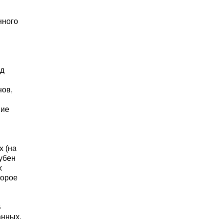
нного
ед
нов,
ние
х (на
убен
х
торое
В
анных,