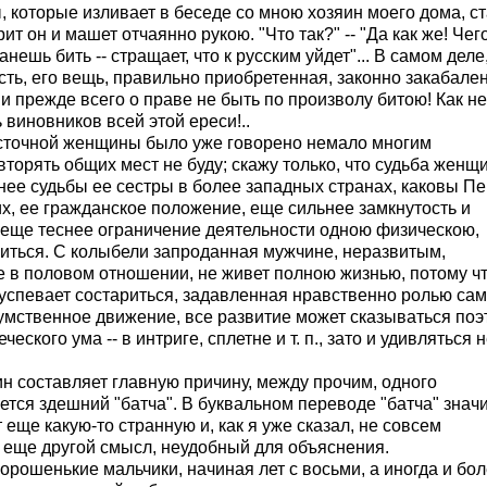
 которые изливает в беседе со мною хозяин моего дома, с
рит он и машет отчаянно рукою. "Что так?" -- "Да как же! Чег
нешь бить -- стращает, что к русским уйдет"... В самом деле,
ость, его вещь, правильно приобретенная, законно закабале
 и прежде всего о праве не быть по произволу битою! Как не
 виновников всей этой ереси!..
сточной женщины было уже говорено немало многим
торять общих мест не буду; скажу только, что судьба женщ
ее судьбы ее сестры в более западных странах, каковы Пе
их, ее гражданское положение, еще сильнее замкнутость и
 еще теснее ограничение деятельности одною физическою,
иться. С колыбели запроданная мужчине, неразвитым,
 в половом отношении, не живет полною жизнью, потому чт
 успевает состариться, задавленная нравственно ролью сам
умственное движение, все развитие может сказываться поэ
ского ума -- в интриге, сплетне и т. п., зато и удивляться н
 составляет главную причину, между прочим, одного
тся здешний "батча". В буквальном переводе "батча" знач
 еще какую-то странную и, как я уже сказал, не совсем
т еще другой смысл, неудобный для объяснения.
рошенькие мальчики, начиная лет с восьми, а иногда и бол