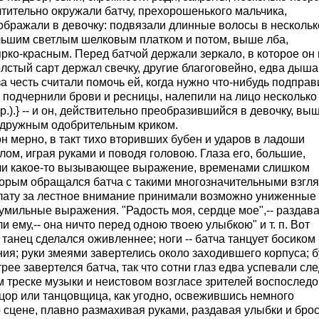
тительно окружали батчу, прехорошенького мальчика,
ображали в девочку: подвязали длинные волосы в нескольк
льшим светлым шелковым платком и потом, выше лба,
рко-красным. Перед батчой держали зеркало, в которое он 
лстый сарт держал свечку, другие благоговейно, едва дыша 
 честь считали помочь ей, когда нужно что-нибудь подправ
 подчернили брови и ресницы, налепили на лицо несколько
фр.).} -- и он, действительно преобразившийся в девочку, выш
, дружным одобрительным криком.
 он мерно, в такт тихо вторивших бубен и ударов в ладоши
лом, играя руками и поводя головою. Глаза его, большие,
ели какое-то вызывающее выражение, временами слишком
оторым обращался батча с такими многозначительными взгл
тплату за лестное внимание принимали возможно униженные
умильные выражения. "Радость моя, сердце мое",-- раздав
и ему,-- она ничто перед одною твоею улыбкою" и т. п. Вот
 танец сделался оживленнее; ноги -- батча танцует босиком 
ия; руки змеями завертелись около заходившего корпуса; 
ее завертелся батча, так что сотни глаз едва успевали сл
м треске музыки и неистовом возгласе зрителей воспослед
цор или танцовщица, как угодно, освежившись немного
 сцене, плавно размахивая руками, раздавая улыбки и бро