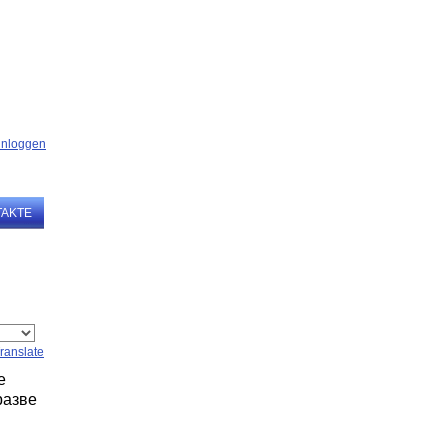
TAKTE
ranslate
е
разве