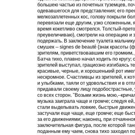
большею частью из почетных туземцев, поч
одевавшегося для представления; его пре
мелкозаплетенных кос, голову покрыли бо
перевязали еще другим, узко сложенным, я
время кокетливо смотрелся. Толстый-прето
преувеличиваю), смотрели на операцию и за
подержать. В заключение туалета мальчику
смушек -- signes de beauté {знак красоты (
зрителям, приветствовавшим его громким
Батча тихо, плавно начал ходить по кругу;
зрителей выступал, грациозно изгибаясь те
красивые, черные, и хорошенький рот им
нескромное. Счастливцы из зрителей, к к
и улыбками, таяли от удовольствия и в о
придавали своему лицу подобострастные, 
со всех сторон. "Возьми жизнь мою,--кричал
музыка заиграла чаще и громче; следуя ей,
стали выделывать ловкие, быстрые движен
застучали еще чаще, еще громче; еще быстр
за его движениями; наконец, при отчаянно
заключительная фигура, после которой тан
поданным ему чаем, снова тихо заходил по