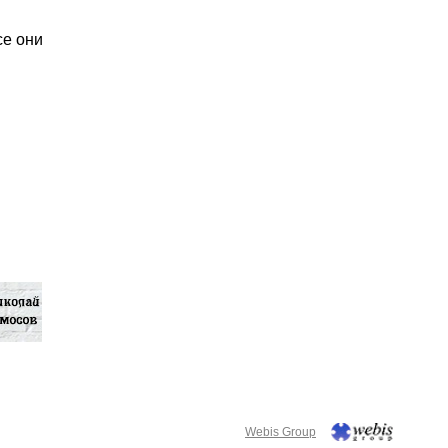
се они
Webis Group