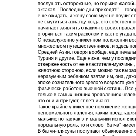
послушать осторожные, но горькие жалобы,
аксакал. "Последние дни приходят!" -- гово
еще ожидать, и жену свою муж не поучи: ста
не смутиться азиатцу, когда его собственн
начинает заявлять о каких-то своих правах
огорчиться таким расколом и как не угадать
О незаслуженно униженном положении во
множеством путешественников, и здесь пов
Средней Азии, говоря вообще, еще печальн
Турция и другие. Еще ниже, чем у последн
отверженность от ее властителя-мужчины,
животною стороною, если можно так выраз
неразумным ребенком взятая им, она, даже
эпохе сознательного зрелого возраста уже
физически работою вьючной скотины. Все 
только в самых низших проявлениях человече
что они интригуют, сплетничают...
Такое крайне униженное положение женщин
ненормального явления, каким представляе
мальчик; но так как эти мальчики исполняют
нормальную роль, то и слово "батча" имее
В батчи-плясуны поступают обыкновенно хо