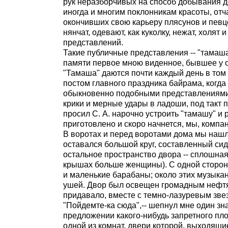
рук неразборчивых на способ добывания де
иногда и многим поклонникам красоты, от
окончивших свою карьеру плясунов и певц
нянчат, одевают, как куколку, нежат, холя
представлений.
Такие публичные представления -- "тамаша
памяти первое мною виденное, бывшее у од
"Тамаша" даются почти каждый день в том и
постом главного праздника байрама, когд
обыкновенно подобными представлениями. 
крики и мерные удары в ладоши, под такт 
просил С. А. нарочно устроить "тамашу" и
приготовлено и скоро начнется, мы, компан
В воротах и перед воротами дома мы нашл
оставался большой круг, составленный си
остальное пространство двора -- сплошная 
крышах больше женщины). С одной стороны
и маленькие барабаны; около этих музыкан
ушей. Двор был освещен громадным нефт
придавало, вместе с темно-лазуревым зве
"Пойдемте-ка сюда",-- шепнул мне один зна
предложении какого-нибудь запретного плод
одной из комнат, двери которой, выходящи