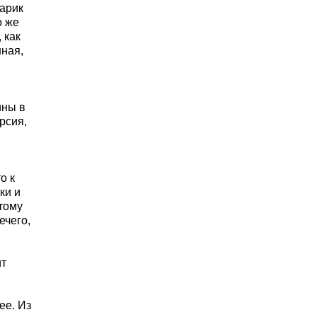
тарик
о же
 как
нная,
ины в
рсия,
о к
ки и
тому
ечего,
ит
ее. Из