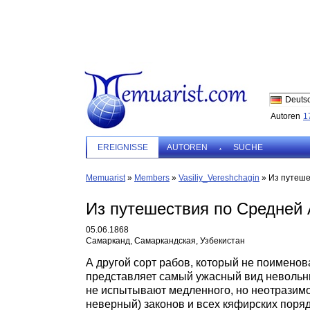
Deuts
Autoren
1
EREIGNISSE
AUTOREN
SUCHE
Memuarist
»
Members
»
Vasiliy_Vereshchagin
»
Из путеше
Из путешествия по Средней А
05.06.1868
Самарканд, Самаркандская, Узбекистан
А другой сорт рабов, который не поименов
представляет самый ужасный вид невольнич
не испытывают медленного, но неотразимог
неверный) законов и всех кяфирских порядк