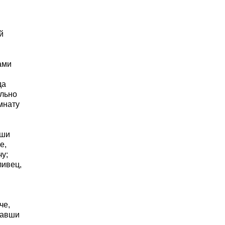
й
ами
да
ольно
мнату
вши
е,
чу;
ливец,
че,
елавши