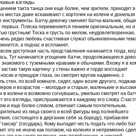
укавые взгляды.
ением такта танца они еще более, чем зрители, приходят в
х местах даже вскакивают с корточек на колени и донельзя
е инструменты. Батчу-девочку сменяет батча-мальчик, общи
т первых. Пляска переменяется пением оригинальным, но и
ю грустным! Тоска и грусть по милом, неудовлетворенная,
очень редко любовь счастливая служат обыкновенными тем
юнится, а подчас и всплакнет.
сем доступная часть представления начинается тогда, ког
илась. Тут начинается угощение батчи, продолжающееся дов
о знакомого с туземными нравами и обычаями. Вхожу я в ко
 застаю такую картину: у стены важно и гордо восседает
носик и прищуря глаза, он смотрит кругом надменно, с
ль стен, по всей комнате, сидят, один возле другого, поджа
меров и возрастов -- молодые и старые, маленькие и высоки
ми в колени и возможно согнувшись, умильно смотрят на бат
т его взгляды, прислушиваются к каждому его слову. Счаст
дом и еще более словом, отвечает самым почтительным,
рительно из лица своего и всей фигуры вид полнейшего
твия, состоящего в дергании себя за бороду), прибавляя
таксир" (государь). Кому выпадет честь подать что-либо бат
лает это не иначе как ползком, на коленях и непременно сд
се это как нечто должное, ему подобающее, и никакой