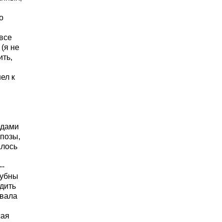
о
все
(я не
ить,
ел к
ядами
 позы,
алось
--
бубны
едить
овала
сая