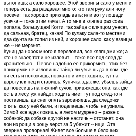
вытопишь; а сало хорошее. Этой зверины сало у меня и
теперь есть, да раздавал много: кто там руку али ногу
посечет, так хорошо прикладывать; или вот у лошади
усечка -- тоже этим лечат. А то мне в кляпец раз сова
попала, большущая! Когти, так зайца с кляпцом унесет,
да сальная, братец, какая! По кулаку сала-то местами;
два фунта вытопил из ней, и хорошее сало, как у язвицы
же -- не мерзнет.
Куниц да норок много я переловил, все кляпцами же; а
кто не знает, тот и не изловит -- тоже все под след да
хранительно... Перво надобно ее прикормить, этих без
прикормки не изловишь: зайца ли убьешь да в лом, где
ни есть и положишь, норка-то и имет ходить, тут на
дорогу кляпец и ставишь. Куничка эдак же: убьешь зайца
да повесишь на нижний сучок, привяжешь; она, как где
есть в лесу, уж найдет, ходить имет, тут под след-то и
поставишь, да снег опять заровняешь, да следочки
опять, как у ней были, и поделаешь, чтобы не узнала.
Зимой все эдак ловишь, а летом мудрено -- разве с
собакой: да собаке другой не настичь -- отстанет: она
вон из рощи в рощу верст за 5 убежит -- ищи! Эта
зверина проворная! Живет все больше в белочьих