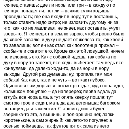
кляпец ставишь; две ли норы или три -- в каждую по
кляпцу; попадет ли, нет ли -- всякие сутки ходишь
проведывать; где она входит в нору, тут и поставишь,
только ставить надо хитро; не изловить другому ни за
что, как кто не лавливал, не знает, как поставить, учует
зверь-то. Я кляпец-от в землю зарою, чтобы ровно было,
да хвоей завалю; и духу не дает от железа-то, как хвоей-
то завалишь; вот ен как стал, как полотенца прижал --
скобы-те и схватят его. Кроме как этой ловушкой, ничем
не изловишь его. Как с собакой идешь, так собака по
духу в нору-то залезет, все ходы выбегает: там ведь всё
кривулями, да далеко ходы-то, да из норы в нору
выходы. Другой раз думаешь: ну, пропала там моя
собака! Как лает, так и не чуть -- вот как глубоко.
Одиново я сам дорылся: посмотрю эдак, куда нора идет,
колышком пощупаю -- да наперерез; перва вдаль да
вглубь все нора шла, а тут опять кверху пошла; тут
смотрю трое и сидят, мать да два детеныша; багорком
вытащил да и заколотил. С аршин длины будет
зверинка-то эта, а вышины и пол-аршина нет, лапки
коротенькие, а сам жирный; как лето-то погуляет, а
осенью поймаешь, так фунтов пяток сала из него