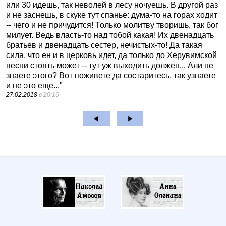
или 30 идешь, так неволей в лесу ночуешь. В другой раз
и не заснешь, в скуке тут спанье: дума-то на горах ходит
-- чего и не причудится! Только молитву творишь, так бог
милует. Ведь власть-то над тобой какая! Их двенадцать
братьев и двенадцать сестер, нечистых-то! Да такая
сила, что ен и в церковь идет, да только до Херувимской
песни стоять может -- тут уж выходить должен... Али не
знаете этого? Вот поживете да состаритесь, так узнаете
и не это еще..."
27.02.2018
в 20:16