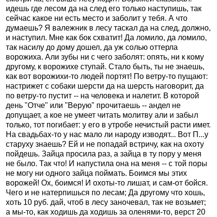
идешь где лесом да на след его только наступишь, так
сейчас какое ни есть место и заболит у тебя. А что
думаешь? Я валежник в лесу таскал да на след, должно,
и наступил. Мне как бок схватит! Да ломило, да ломило,
так насилу до дому дошел, да уж солью оттерла
ворожиха. Али зубы ни с чего заболят: опять, ни к кому
другому, к ворожихе ступай. Стало быть, ты не знаешь,
как вот ворожихи-то людей портят! По ветру-то пущают:
настрижет с собаки шерсти да на шерсть наговорит, да
по ветру-то пустит -- на человека и налетит. В которой
день "Отче" или "Верую" прочитаешь -- андел не
допущает, а кое не умеет читать молитву али и забыл
только, тот погибает: у его в утробе нечистый расти имет.
На свадьбах-то у нас мало ли народу изводят... Вот П...у
старуху знаешь? Ей и не попадай встричу, как на охоту
пойдешь. Зайца просила раз, а зайца в ту пору у меня
не было. Так что! И напустила она на меня -- с той поры
не могу ни одного зайца поймать. Боимся мы этих
ворожей! Ох, боимся! И охоты-то лишат, и сам-от бойся.
Чего и не натерпишься по лесам; Да другому что хошь,
хоть 10 руб. дай, чтоб в лесу заночевал, так не возьмет;
а мы-то, как ходишь да ходишь за оленями-то, верст 20