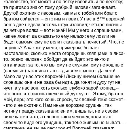
колдовство, тот может и по пятку изловить и по десятку;
те приговор знают, тому добрый человек заганивает.
Другой охотник с лесовым, как мы с тобой али брат с
братом сойдется -- ен этим и ловит. У нас в В*** ворожей
вон в две недели восемь штук изловил; четыре лисицы
да четыре волка -- вот и знай! Мы у него и спрашиваем,
как ен ловит, да сказать-то ему нельзя: ему ловли не
будет самому; ему не велит сказывать нечистый. Что, не
веришь? А как же у меня, примером, бывает
наставлено, сколько места огородишь кляпцами, а лиса-
то, ровно человек, обойдет да выйдет; это ен-то и
отганивает за то, что мы ему не служим: ему не кошные
(наемные) заганивать-то -- дьяволят много. Да чего!
Мало ли у нас этих ворожей! Лисицу ничем больше не
словишь: она и не рада бы идти, да гонят и духу тут не
чует; а у нас вон, хоть сколько глубоко зарой кляпец,--
что волк, что лисица железный дух чуют... Этому, братец
мой, верь; это кого хошь спроси, так всякий тебе скажет -
- кто и не охотник. Нам иные ворожеи срушны, так
истину правду сказывали: ен им, вишь ты, не в своем
виде кажется-то, а словно как и человек; коли ты в
своем-то виде его увидишь, так тебе живым не бывать --
смотри-ка, ен выше лесу ходит! Ворожей сказывал: