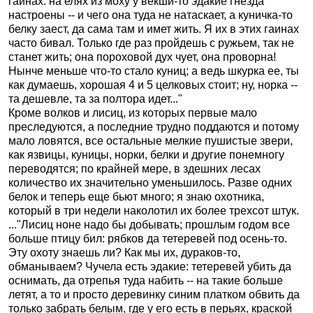
гаинах: на елях из моху у векши-то эдакие гнезда
настроены -- и чего она туда не натаскает, а куничка-то
белку заест, да сама там и имет жить. Я их в этих гаинах
часто бивал. Только где раз пройдешь с ружьем, так не
станет жить; она пороховой дух чует, она проворна!
Нынче меньше что-то стало куниц; а ведь шкурка ее, ты
как думаешь, хорошая 4 и 5 целковых стоит; ну, норка --
та дешевле, та за полтора идет..."
Кроме волков и лисиц, из которых первые мало
преследуются, а последние трудно поддаются и потому
мало ловятся, все остальные мелкие пушистые звери,
как язвицы, куницы, норки, белки и другие понемногу
переводятся; по крайней мере, в здешних лесах
количество их значительно уменьшилось. Разве одних
белок и теперь еще бьют много; я знаю охотника,
который в три недели наколотил их более трехсот штук.
..."Лисиц ноне надо бы добывать; прошлым годом все
больше птицу бил: рябков да тетеревей под осень-то.
Эту охоту знаешь ли? Как мы их, дураков-то,
обманываем? Чучела есть эдакие: тетеревей убить да
оснимать, да отрепья туда набить -- на такие больше
летят, а то и просто деревинку синим платком обвить да
только забрать белым, где у его есть в перьях, краской