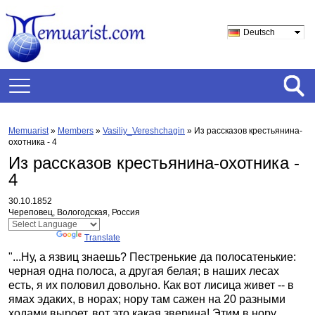
Deutsch
Memuarist
»
Members
»
Vasiliy_Vereshchagin
»
Из рассказов крестьянина-
охотника - 4
Из рассказов крестьянина-охотника -
4
30.10.1852
Череповец, Вологодская, Россия
Powered by
Translate
"...Ну, а язвиц знаешь? Пестренькие да полосатенькие:
черная одна полоса, а другая белая; в наших лесах
есть, я их половил довольно. Как вот лисица живет -- в
ямах эдаких, в норах; нору там сажен на 20 разными
ходами выроет, вот это какая зверина! Этим в нору