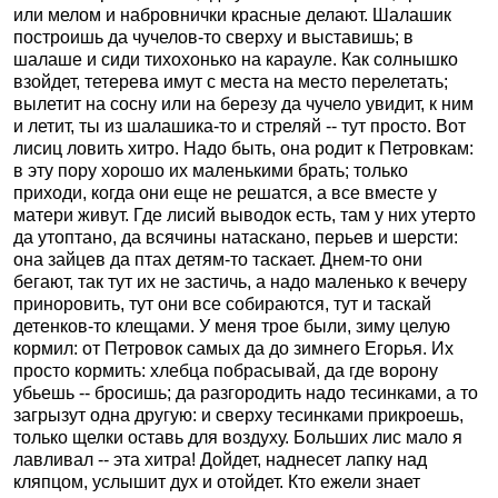
или мелом и набровнички красные делают. Шалашик
построишь да чучелов-то сверху и выставишь; в
шалаше и сиди тихохонько на карауле. Как солнышко
взойдет, тетерева имут с места на место перелетать;
вылетит на сосну или на березу да чучело увидит, к ним
и летит, ты из шалашика-то и стреляй -- тут просто. Вот
лисиц ловить хитро. Надо быть, она родит к Петровкам:
в эту пору хорошо их маленькими брать; только
приходи, когда они еще не решатся, а все вместе у
матери живут. Где лисий выводок есть, там у них утерто
да утоптано, да всячины натаскано, перьев и шерсти:
она зайцев да птах детям-то таскает. Днем-то они
бегают, так тут их не застичь, а надо маленько к вечеру
приноровить, тут они все собираются, тут и таскай
детенков-то клещами. У меня трое были, зиму целую
кормил: от Петровок самых да до зимнего Егорья. Их
просто кормить: хлебца побрасывай, да где ворону
убьешь -- бросишь; да разгородить надо тесинками, а то
загрызут одна другую: и сверху тесинками прикроешь,
только щелки оставь для воздуху. Больших лис мало я
лавливал -- эта хитра! Дойдет, наднесет лапку над
кляпцом, услышит дух и отойдет. Кто ежели знает