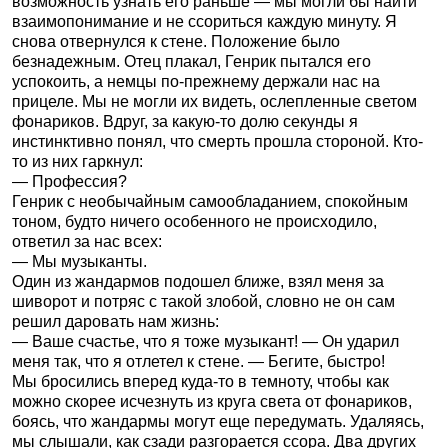
возможность узнать его раньше — мы могли бы найти
взаимопонимание и не ссориться каждую минуту. Я
снова отвернулся к стене. Положение было
безнадежным. Отец плакал, Генрик пытался его
успокоить, а немцы по-прежнему держали нас на
прицеле. Мы не могли их видеть, ослепленные светом
фонариков. Вдруг, за какую-то долю секунды я
инстинктивно понял, что смерть прошла стороной. Кто-
то из них гаркнул:
— Профессия?
Генрик с необычайным самообладанием, спокойным
тоном, будто ничего особенного не происходило,
ответил за нас всех:
— Мы музыканты.
Один из жандармов подошел ближе, взял меня за
шиворот и потряс с такой злобой, словно не он сам
решил даровать нам жизнь:
— Ваше счастье, что я тоже музыкант! — Он ударил
меня так, что я отлетел к стене. — Бегите, быстро!
Мы бросились вперед куда-то в темноту, чтобы как
можно скорее исчезнуть из круга света от фонариков,
боясь, что жандармы могут еще передумать. Удаляясь,
мы слышали, как сзади разгорается ссора. Два других