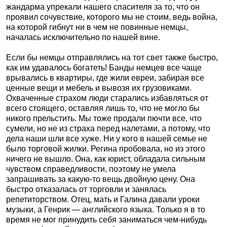
жандарма упрекали нашего спасителя за то, что он
проявил сочувствие, которого мы не стоим, ведь война,
на которой гибнут ни в чем не повинные немцы,
началась исключительно по нашей вине.
Если бы немцы отправлялись на тот свет также быстро,
как им удавалось богатеть! Банды немцев все чаще
врывались в квартиры, где жили евреи, забирая все
ценные вещи и мебель и вывозя их грузовиками.
Охваченные страхом люди старались избавляться от
всего стоящего, оставляя лишь то, что не могло бы
никого прельстить. Мы тоже продали пючти все, что
сумели, но не из страха перед налетами, а потому, что
дела наши шли все хуже. Ни у кого в нашей семье не
было торговой жилки. Регина пробовала, но из этого
ничего не вышло. Она, как юрист, обладала сильным
чувством справедливости, поэтому не умела
запрашивать за какую-то вещь двойную цену. Она
быстро отказалась от торговли и занялась
репетиторством. Отец, мать и Галина давали уроки
музыки, а Генрик — английского языка. Только я в то
время не мог принудить себя заниматься чем-нибудь