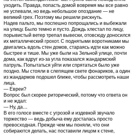
уходить. Правда, попасть домой вовремя мы все равно
не успевали, но ведь небольшое опоздание — не
великий грех. Поэтому мы решили рискнуть.
Надев пальто, мы поспешно попрощались и выбежали
на улицу. Было темно и пусто. Дождь хлестал по лицу,
порывистый ветер трепал вывески, отовсюду доносился
их металлический грохот. С поднятыми воротниками мы
двигались вдоль стен домов, стараясь идти как можно
быстрее и тише. Мы уже были на Зельной улице, почти
дома, как вдруг из-за угла показался жандармский
патруль. Попытаться уйти или спрятаться было уже
поздно. Мы стояли в слепящем свете фонариков, а один
из жандармов подошел ближе, чтобы рассмотреть наши
лица.
— Евреи?
Вопрос был скорее риторический, потому что ответа он
и не ждал:
— Ну, да…
В его голосе вместе с угрозой и издевкой звучало
торжество — ведь добыча ему досталась просто
превосходная. Прежде чем мы поняли, что они
собираются делать, нас поставили лицом к стене,