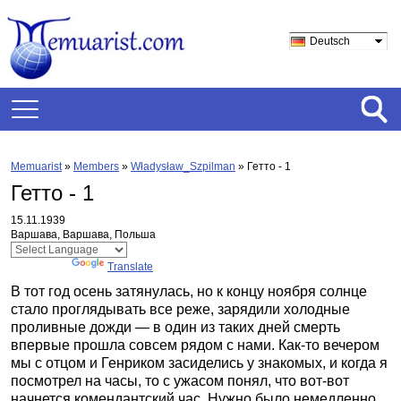
Deutsch
Memuarist
»
Members
»
Władysław_Szpilman
»
Гетто - 1
Гетто - 1
15.11.1939
Варшава, Варшава, Польша
Powered by
Translate
В тот год осень затянулась, но к концу ноября солнце
стало проглядывать все реже, зарядили холодные
проливные дожди — в один из таких дней смерть
впервые прошла совсем рядом с нами. Как-то вечером
мы с отцом и Генриком засиделись у знакомых, и когда я
посмотрел на часы, то с ужасом понял, что вот-вот
начнется комендантский час. Нужно было немедленно