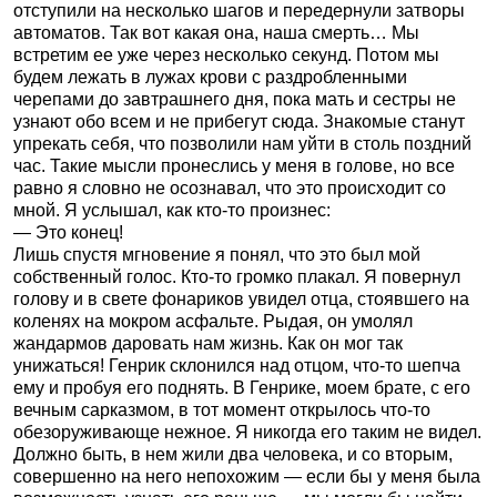
отступили на несколько шагов и передернули затворы
автоматов. Так вот какая она, наша смерть… Мы
встретим ее уже через несколько секунд. Потом мы
будем лежать в лужах крови с раздробленными
черепами до завтрашнего дня, пока мать и сестры не
узнают обо всем и не прибегут сюда. Знакомые станут
упрекать себя, что позволили нам уйти в столь поздний
час. Такие мысли пронеслись у меня в голове, но все
равно я словно не осознавал, что это происходит со
мной. Я услышал, как кто-то произнес:
— Это конец!
Лишь спустя мгновение я понял, что это был мой
собственный голос. Кто-то громко плакал. Я повернул
голову и в свете фонариков увидел отца, стоявшего на
коленях на мокром асфальте. Рыдая, он умолял
жандармов даровать нам жизнь. Как он мог так
унижаться! Генрик склонился над отцом, что-то шепча
ему и пробуя его поднять. В Генрике, моем брате, с его
вечным сарказмом, в тот момент открылось что-то
обезоруживающе нежное. Я никогда его таким не видел.
Должно быть, в нем жили два человека, и со вторым,
совершенно на него непохожим — если бы у меня была