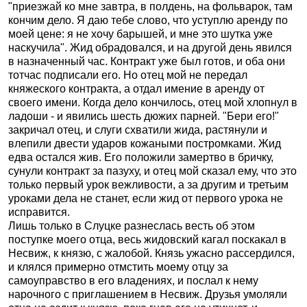
"приезжай ко мне завтра, в полдень, на фольварок, там
кончим дело. Я даю тебе слово, что уступлю аренду по
моей цене: я не хочу барышей, и мне это шутка уже
наскучила". Жид обрадовался, и на другой день явился
в назначенный час. Контракт уже был готов, и оба они
тотчас подписали его. Но отец мой не передал
княжеского контракта, а отдал имение в аренду от
своего имени. Когда дело кончилось, отец мой хлопнул в
ладоши - и явились шесть дюжих парней. "Бери его!"
закричал отец, и слуги схватили жида, растянули и
влепили двести ударов кожаными постромками. Жид
едва остался жив. Его положили замертво в бричку,
сунули контракт за пазуху, и отец мой сказал ему, что это
только первый урок вежливости, а за другим и третьим
уроками дела не станет, если жид от первого урока не
исправится.
Лишь только в Слуцке разнеслась весть об этом
поступке моего отца, весь жидовский кагал поскакал в
Несвиж, к князю, с жалобой. Князь ужасно рассердился,
и клялся примерно отмстить моему отцу за
самоуправство в его владениях, и послал к нему
нарочного с приглашением в Несвиж. Друзья умоляли