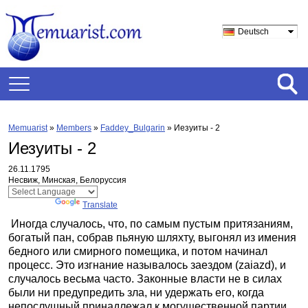
Deutsch
Memuarist
»
Members
»
Faddey_Bulgarin
»
Иезуиты - 2
Иезуиты - 2
26.11.1795
Несвиж, Минская, Белоруссия
Powered by
Translate
Иногда случалось, что, по самым пустым притязаниям,
богатый пан, собрав пьяную шляхту, выгонял из имения
бедного или смирного помещика, и потом начинал
процесс. Это изгнание называлось заездом (zaiazd), и
случалось весьма часто. Законные власти не в силах
были ни предупредить зла, ни удержать его, когда
непослушный принадлежал к могущественной партии