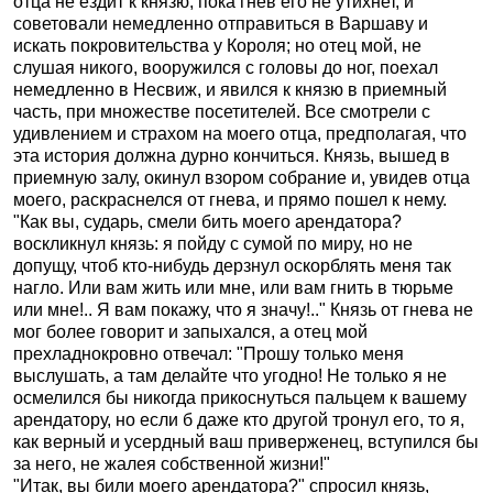
отца не ездит к князю, пока гнев его не утихнет, и
советовали немедленно отправиться в Варшаву и
искать покровительства у Короля; но отец мой, не
слушая никого, вооружился с головы до ног, поехал
немедленно в Несвиж, и явился к князю в приемный
часть, при множестве посетителей. Все смотрели с
удивлением и страхом на моего отца, предполагая, что
эта история должна дурно кончиться. Князь, вышед в
приемную залу, окинул взором собрание и, увидев отца
моего, раскраснелся от гнева, и прямо пошел к нему.
"Как вы, сударь, смели бить моего арендатора?
воскликнул князь: я пойду с сумой по миру, но не
допущу, чтоб кто-нибудь дерзнул оскорблять меня так
нагло. Или вам жить или мне, или вам гнить в тюрьме
или мне!.. Я вам покажу, что я значу!.." Князь от гнева не
мог более говорит и запыхался, а отец мой
прехладнокровно отвечал: "Прошу только меня
выслушать, а там делайте что угодно! Не только я не
осмелился бы никогда прикоснуться пальцем к вашему
арендатору, но если б даже кто другой тронул его, то я,
как верный и усердный ваш приверженец, вступился бы
за него, не жалея собственной жизни!"
"Итак, вы били моего арендатора?" спросил князь,