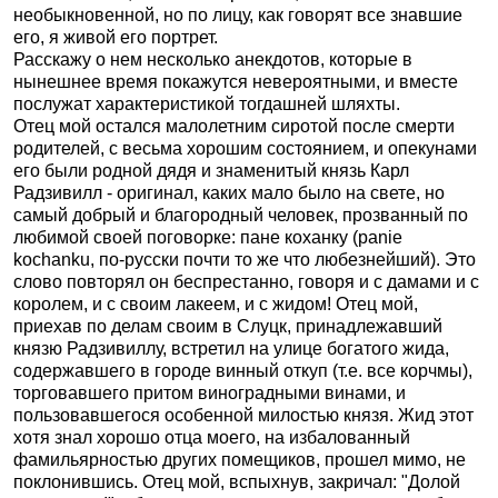
необыкновенной, но по лицу, как говорят все знавшие
его, я живой его портрет.
Расскажу о нем несколько анекдотов, которые в
нынешнее время покажутся невероятными, и вместе
послужат характеристикой тогдашней шляхты.
Отец мой остался малолетним сиротой после смерти
родителей, с весьма хорошим состоянием, и опекунами
его были родной дядя и знаменитый князь Карл
Радзивилл - оригинал, каких мало было на свете, но
самый добрый и благородный человек, прозванный по
любимой своей поговорке: пане коханку (panie
kochanku, по-русски почти то же что любезнейший). Это
слово повторял он беспрестанно, говоря и с дамами и с
королем, и с своим лакеем, и с жидом! Отец мой,
приехав по делам своим в Слуцк, принадлежавший
князю Радзивиллу, встретил на улице богатого жида,
содержавшего в городе винный откуп (т.е. все корчмы),
торговавшего притом виноградными винами, и
пользовавшегося особенной милостью князя. Жид этот
хотя знал хорошо отца моего, на избалованный
фамильярностью других помещиков, прошел мимо, не
поклонившись. Отец мой, вспыхнув, закричал: "Долой