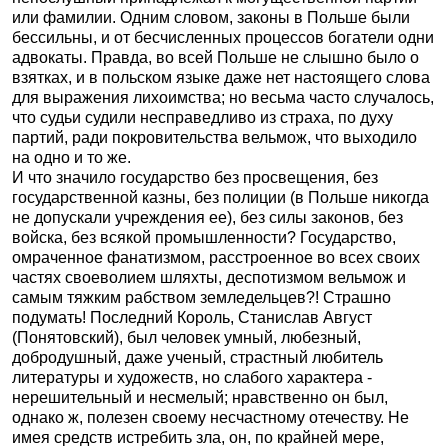
или фамилии. Одним словом, законы в Польше были
бессильны, и от бесчисленных процессов богатели одни
адвокаты. Правда, во всей Польше не слышно было о
взятках, и в польском языке даже нет настоящего слова
для выражения лихоимства; но весьма часто случалось,
что судьи судили несправедливо из страха, по духу
партий, ради покровительства вельмож, что выходило
на одно и то же.
И что значило государство без просвещения, без
государственной казны, без полиции (в Польше никогда
не допускали учреждения ее), без силы законов, без
войска, без всякой промышленности? Государство,
омраченное фанатизмом, расстроенное во всех своих
частях своеволием шляхты, деспотизмом вельмож и
самым тяжким рабством земледельцев?! Страшно
подумать! Последний Король, Станислав Август
(Понятовский), был человек умный, любезный,
добродушный, даже ученый, страстный любитель
литературы и художеств, но слабого характера -
нерешительный и несмелый; нравственно он был,
однако ж, полезен своему несчастному отечеству. Не
имея средств истребить зла, он, по крайней мере,