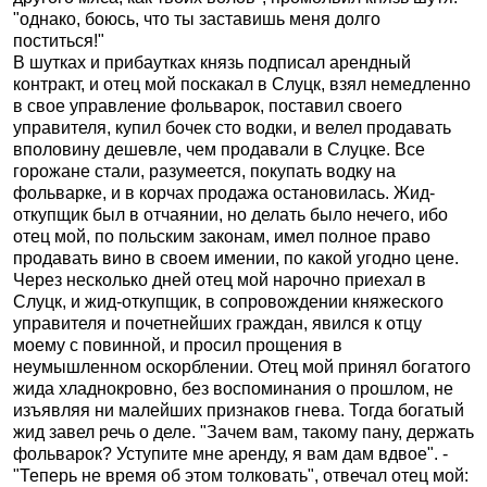
"однако, боюсь, что ты заставишь меня долго
поститься!"
В шутках и прибаутках князь подписал арендный
контракт, и отец мой поскакал в Слуцк, взял немедленно
в свое управление фольварок, поставил своего
управителя, купил бочек сто водки, и велел продавать
вполовину дешевле, чем продавали в Слуцке. Все
горожане стали, разумеется, покупать водку на
фольварке, и в корчах продажа остановилась. Жид-
откупщик был в отчаянии, но делать было нечего, ибо
отец мой, по польским законам, имел полное право
продавать вино в своем имении, по какой угодно цене.
Через несколько дней отец мой нарочно приехал в
Слуцк, и жид-откупщик, в сопровождении княжеского
управителя и почетнейших граждан, явился к отцу
моему с повинной, и просил прощения в
неумышленном оскорблении. Отец мой принял богатого
жида хладнокровно, без воспоминания о прошлом, не
изъявляя ни малейших признаков гнева. Тогда богатый
жид завел речь о деле. "Зачем вам, такому пану, держать
фольварок? Уступите мне аренду, я вам дам вдвое". -
"Теперь не время об этом толковать", отвечал отец мой: