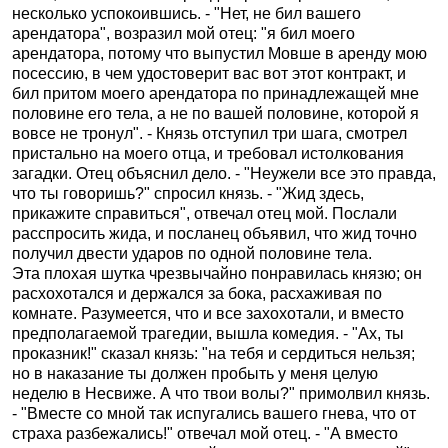
несколько успокоившись. - "Нет, не бил вашего
арендатора", возразил мой отец: "я бил моего
арендатора, потому что выпустил Мовше в аренду мою
посессию, в чем удостоверит вас вот этот контракт, и
бил притом моего арендатора по принадлежащей мне
половине его тела, а не по вашей половине, которой я
вовсе не тронул". - Князь отступил три шага, смотрел
пристально на моего отца, и требовал истолкования
загадки. Отец объяснил дело. - "Неужели все это правда,
что ты говоришь?" спросил князь. - "Жид здесь,
прикажите справиться", отвечал отец мой. Послали
расспросить жида, и посланец объявил, что жид точно
получил двести ударов по одной половине тела.
Эта плохая шутка чрезвычайно понравилась князю; он
расхохотался и держался за бока, расхаживая по
комнате. Разумеется, что и все захохотали, и вместо
предполагаемой трагедии, вышла комедия. - "Ах, ты
проказник!" сказал князь: "на тебя и сердиться нельзя;
но в наказание ты должен пробыть у меня целую
неделю в Несвиже. А что твои волы?" примолвил князь.
- "Вместе со мной так испугались вашего гнева, что от
страха разбежались!" отвечал мой отец. - "А вместо