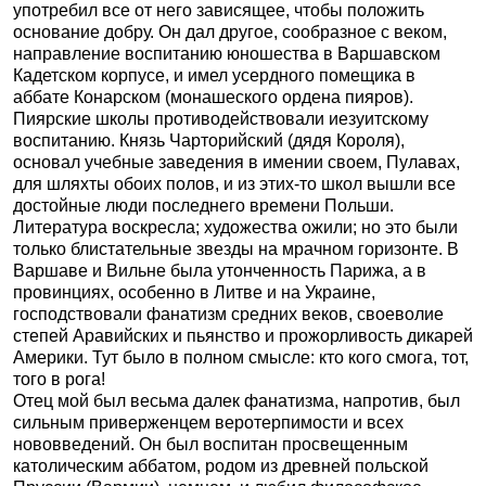
употребил все от него зависящее, чтобы положить
основание добру. Он дал другое, сообразное с веком,
направление воспитанию юношества в Варшавском
Кадетском корпусе, и имел усердного помещика в
аббате Конарском (монашеского ордена пияров).
Пиярские школы противодействовали иезуитскому
воспитанию. Князь Чарторийский (дядя Короля),
основал учебные заведения в имении своем, Пулавах,
для шляхты обоих полов, и из этих-то школ вышли все
достойные люди последнего времени Польши.
Литература воскресла; художества ожили; но это были
только блистательные звезды на мрачном горизонте. В
Варшаве и Вильне была утонченность Парижа, а в
провинциях, особенно в Литве и на Украине,
господствовали фанатизм средних веков, своеволие
степей Аравийских и пьянство и прожорливость дикарей
Америки. Тут было в полном смысле: кто кого смога, тот,
того в рога!
Отец мой был весьма далек фанатизма, напротив, был
сильным приверженцем веротерпимости и всех
нововведений. Он был воспитан просвещенным
католическим аббатом, родом из древней польской