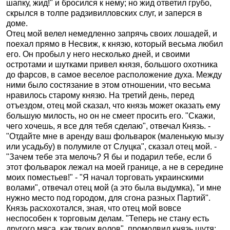
шапку, жид!" и бросился к нему; но жид ответил грубо,
скрылся в толпе радзивилловских слуг, и заперся в
доме.
Отец мой велел немедленно запрячь своих лошадей, и
поехал прямо в Несвиж, к князю, который весьма любил
его. Он пробыл у него несколько дней, и своими
остротами и шутками привел князя, большого охотника
до фарсов, в самое веселое расположение духа. Между
ними было состязание в этом отношении, что весьма
нравилось старому князю. На третий день, перед
отъездом, отец мой сказал, что князь может оказать ему
большую милость, но он не смеет просить его. "Скажи,
чего хочешь, я все для тебя сделаю", отвечал Князь. -
"Отдайте мне в аренду ваш фольварок (маленькую мызу
или усадьбу) в полумиле от Слуцка", сказал отец мой. -
"Зачем тебе эта мелочь? Я бы и подарил тебе, если б
этот фольварок лежал на моей границе, а не в середине
моих поместьев!" - "Я начал торговать украинскими
волами", отвечал отец мой (а это была выдумка), "и мне
нужно место под городом, для сгона разных Партий".
Князь расхохотался, зная, что отец мой вовсе
неспособен к торговым делам. "Теперь не стану есть
другого мяса, как твоих волов", промолвил князь шутя: