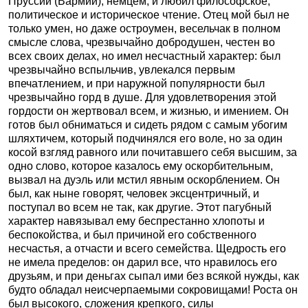
Пруссии (Вармии), немцем, и любил философское,
политическое и историческое чтение. Отец мой был не
только умен, но даже остроумен, весельчак в полном
смысле слова, чрезвычайно добродушен, честен во
всех своих делах, но имел несчастный характер: был
чрезвычайно вспыльчив, увлекался первым
впечатлением, и при наружной популярности был
чрезвычайно горд в душе. Для удовлетворения этой
гордости он жертвовал всем, и жизнью, и имением. Он
готов был обниматься и сидеть рядом с самым убогим
шляхтичем, который подчинялся его воле, но за один
косой взгляд равного или почитавшего себя высшим, за
одно слово, которое казалось ему оскорбительным,
вызвал на дуэль или мстил явным оскорблением. Он
был, как ныне говорят, человек эксцентричный, и
поступал во всем не так, как другие. Этот пагубный
характер навязывал ему беспрестанно хлопоты и
беспокойства, и был причиной его собственного
несчастья, а отчасти и всего семейства. Щедрость его
не имела пределов: он дарил все, что нравилось его
друзьям, и при деньгах сыпал ими без всякой нужды, как
будто обладал неисчерпаемыми сокровищами! Роста он
был высокого, сложения крепкого, силы