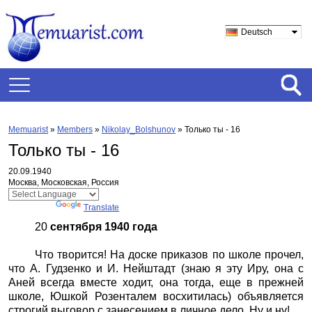
Deutsch
Memuarist
»
Members
»
Nikolay_Bolshunov
»
Только ты - 16
Только ты - 16
20.09.1940
Москва, Московская, Россия
Powered by
Translate
20
сентября 1940 года
Что творится! На доске приказов по школе прочел,
что А. Гудзенко и И. Нейштадт (знаю я эту Иру, она с
Аней всегда вместе ходит, она тогда, еще в прежней
школе, Юшкой Розенталем восхитилась) объявляется
строгий выговор с занесением в личное дело. Ну и ну!