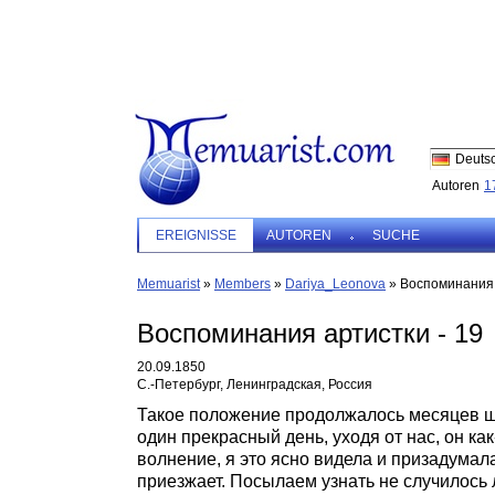
Deuts
Autoren
1
EREIGNISSE
AUTOREN
SUCHE
Memuarist
»
Members
»
Dariya_Leonova
»
Воспоминания 
Воспоминания артистки - 19
20.09.1850
С.-Петербург, Ленинградская, Россия
Такое положение продолжалось месяцев ше
один прекрасный день, уходя от нас, он ка
волнение, я это ясно видела и призадумала
приезжает. Посылаем узнать не случилось л