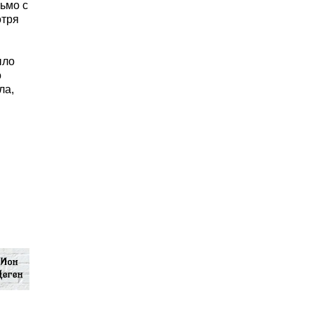
сьмо с
отря
ыло
о
ла,