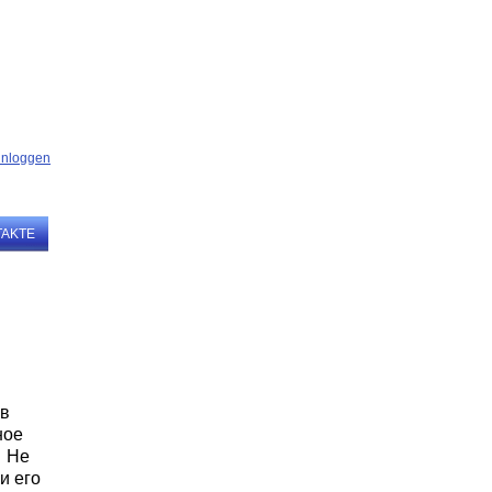
TAKTE
 в
ное
… Не
и его