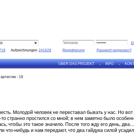
ch
719
Aufzeichnungen
241629
Registrierung
Passwort vergessen?
ÜBER DAS PROJEKT
INFO
KON
артистки - 19
сть. Молодой человек не переставал бывать у нас. Но вот
к-то странно простился со мной; в нем заметно было особен
сь, чтобы это такое значило. После того жду его день, два
и что-нибудь и нам передают, что два гайдука силой усадил