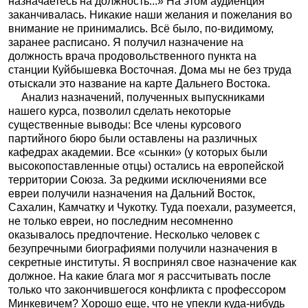
назначаетесь на должность...» На этом аудиенция
заканчивалась. Никакие наши желания и пожелания во
внимание не принимались. Всё было, по-видимому,
заранее расписано. Я получил назначение на
должность врача продовольственного пункта на
станции Куйбышевка Восточная. Дома мы не без труда
отыскали это название на карте Дальнего Востока.
Анализ назначений, полученных выпускниками
нашего курса, позволил сделать некоторые
существенные выводы: Все члены курсового
партийного бюро были оставлены на различных
кафедрах академии. Все «сынки» (у которых были
высокопоставленные отцы) остались на европейской
территории Союза. За редкими исключениями все
евреи получили назначения на Дальний Восток,
Сахалин, Камчатку и Чукотку. Туда поехали, разумеется,
не только евреи, но последним несомненно
оказывалось предпочтение. Несколько человек с
безупречными биографиями получили назначения в
секретные институты. Я воспринял свое назначение как
должное. На какие блага мог я рассчитывать после
только что закончившегося конфликта с профессором
Минкевичем? Хорошо еще, что не упекли куда-нибудь