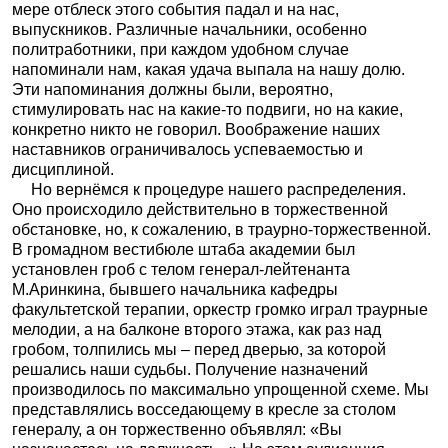
мере отблеск этого события падал и на нас,
выпускников. Различные начальники, особенно
политработники, при каждом удобном случае
напоминали нам, какая удача выпала на нашу долю.
Эти напоминания должны были, вероятно,
стимулировать нас на какие-то подвиги, но на какие,
конкретно никто не говорил. Воображение наших
наставников ограничивалось успеваемостью и
дисциплиной.
Но вернёмся к процедуре нашего распределения.
Оно происходило действительно в торжественной
обстановке, но, к сожалению, в траурно-торжественной.
В громадном вестибюле штаба академии был
установлен гроб с телом генерал-лейтенанта
М.Аринкина, бывшего начальника кафедры
факультетской терапии, оркестр громко играл траурные
мелодии, а на балконе второго этажа, как раз над
гробом, толпились мы – перед дверью, за которой
решались наши судьбы. Получение назначений
производилось по максимально упрощенной схеме. Мы
представлялись восседающему в кресле за столом
генералу, а он торжественно объявлял: «Вы