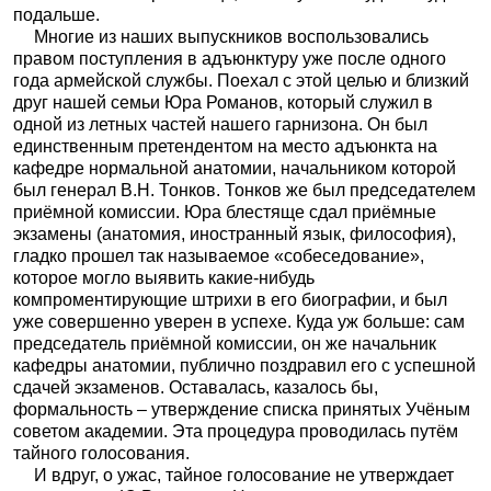
подальше.
Многие из наших выпускников воспользовались
правом поступления в адъюнктуру уже после одного
года армейской службы. Поехал с этой целью и близкий
друг нашей семьи Юра Романов, который служил в
одной из летных частей нашего гарнизона. Он был
единственным претендентом на место адъюнкта на
кафедре нормальной анатомии, начальником которой
был генерал В.Н. Тонков. Тонков же был председателем
приёмной комиссии. Юра блестяще сдал приёмные
экзамены (анатомия, иностранный язык, философия),
гладко прошел так называемое «собеседование»,
которое могло выявить какие-нибудь
компроментирующие штрихи в его биографии, и был
уже совершенно уверен в успехе. Куда уж больше: сам
председатель приёмной комиссии, он же начальник
кафедры анатомии, публично поздравил его с успешной
сдачей экзаменов. Оставалась, казалось бы,
формальность – утверждение списка принятых Учёным
советом академии. Эта процедура проводилась путём
тайного голосования.
И вдруг, о ужас, тайное голосование не утверждает