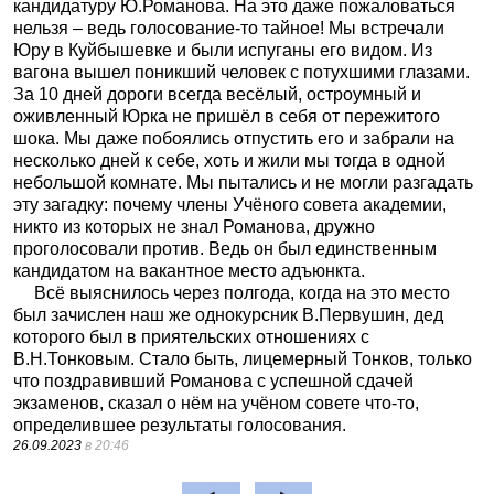
кандидатуру Ю.Романова. На это даже пожаловаться
нельзя – ведь голосование-то тайное! Мы встречали
Юру в Куйбышевке и были испуганы его видом. Из
вагона вышел поникший человек с потухшими глазами.
За 10 дней дороги всегда весёлый, остроумный и
оживленный Юрка не пришёл в себя от пережитого
шока. Мы даже побоялись отпустить его и забрали на
несколько дней к себе, хоть и жили мы тогда в одной
небольшой комнате. Мы пытались и не могли разгадать
эту загадку: почему члены Учёного совета академии,
никто из которых не знал Романова, дружно
проголосовали против. Ведь он был единственным
кандидатом на вакантное место адъюнкта.
Всё выяснилось через полгода, когда на это место
был зачислен наш же однокурсник В.Первушин, дед
которого был в приятельских отношениях с
В.Н.Тонковым. Стало быть, лицемерный Тонков, только
что поздравивший Романова с успешной сдачей
экзаменов, сказал о нём на учёном совете что-то,
определившее результаты голосования.
26.09.2023
в 20:46