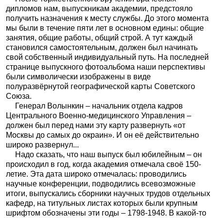
дипломов нам, выпускникам академии, предстояло
получить назначения к месту службы. До этого момента
мы были в течение пяти лет в основном едины: общие
занятия, общие работы, общий строй. А тут каждый
становился самостоятельным, должен был начинать
свой собственный индивидуальный путь. На последней
странице выпускного фотоальбома наши перспективы
были символически изображены в виде
полуразвёрнутой географической карты Советского
Союза.
Генерал Волынкин – начальник отдела кадров
Центрального Военно-медицинского Управления –
должен был перед нами эту карту развернуть «от
Москвы до самых до окраин». И он её действительно
широко развернул...
Надо сказать, что наш выпуск был юбилейным – он
происходил в год, когда академия отмечала своё 150-
летие. Эта дата широко отмечалась: проводились
научные конференции, подводились всевозможные
итоги, выпускались сборники научных трудов отдельных
кафедр, на титульных листах которых были крупным
шрифтом обозначены эти годы – 1798-1948. В какой-то