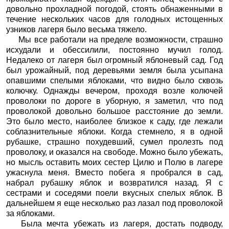
довольно прохладной погодой, стоять обнаженными в
течение нескольких часов для голодных истощенных
узников лагеря было весьма тяжело.
Мы все работали на пределе возможности, страшно
исхудали и обессилили, постоянно мучил голод.
Недалеко от лагеря был огромный яблоневый сад. Год
был урожайный, под деревьями земля была усыпана
опавшими спелыми яблоками, что видно было сквозь
колючку. Однажды вечером, проходя возле колючей
проволоки по дороге в уборную, я заметил, что под
проволокой довольно большое расстояние до земли.
Это было место, наиболее близкое к саду, где лежали
соблазнительные яблоки. Когда стемнело, я в одной
рубашке, страшно похудевший, сумел пролезть под
проволоку, и оказался на свободе. Можно было убежать,
но мысль оставить моих сестер Цилю и Полю в лагере
ужаснула меня. Вместо побега я пробрался в сад,
набрал рубашку яблок и возвратился назад. Я с
сестрами и соседями поели вкусных спелых яблок. В
дальнейшем я еще несколько раз лазал под проволокой
за яблоками.
Была мечта убежать из лагеря, достать подводу,