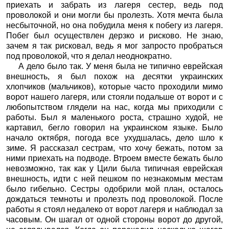
приехать и забрать из лагеря сестер, ведь под
проволокой и они могли бы пролезть. Хотя мечта была
несбыточной, но она побудила меня к побегу из лагеря.
Побег был осуществлен дерзко и рисково. Не знаю,
зачем я так рисковал, ведь я мог запросто пробраться
под проволокой, что я делал неоднократно.
А дело было так. У меня была не типично еврейская
внешность, я был похож на десятки украинских
хлопчиков (мальчиков), которые часто проходили мимо
ворот нашего лагеря, или стояли подальше от ворот и с
любопытством глядели на нас, когда мы приходили с
работы. Был я маленького роста, страшно худой, не
картавил, бегло говорил на украинском языке. Было
начало октября, погода все ухудшалась, дело шло к
зиме. Я рассказал сестрам, что хочу бежать, потом за
ними приехать на подводе. Втроем вместе бежать было
невозможно, так как у Цили была типичная еврейская
внешность, идти с ней пешком по незнакомым местам
было гибельно. Сестры одобрили мой план, осталось
дождаться темноты и пролезть под проволокой. После
работы я стоял недалеко от ворот лагеря и наблюдал за
часовым. Он шагал от одной стороны ворот до другой,