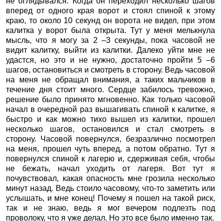
не оглядывался. Когда он переходил несколько шагов
вперед от одного края ворот и стоял спиной к этому
краю, то около 10 секунд он ворота не видел, при этом
калитка у ворот была открыта. Тут у меня мелькнула
мысль, что я могу за 2 –3 секунды, пока часовой не
видит калитку, выйти из калитки. Далеко уйти мне не
удастся, но это и не нужно, достаточно пройти 5 –6
шагов, остановиться и смотреть в сторону. Ведь часовой
на меня не обращал внимания, а таких мальчиков в
течение дня стоит много. Сердце забилось тревожно,
решение было принято мгновенно. Как только часовой
начал в очередной раз вышагивать спиной к калитке, я
быстро и как можно тихо вышел из калитки, прошел
несколько шагов, остановился и стал смотреть в
сторону. Часовой повернулся, безразлично посмотрел
на меня, прошел чуть вперед, а потом обратно. Тут я
повернулся спиной к лагерю и, сдерживая себя, чтобы
не бежать, начал уходить от лагеря. Вот тут я
почувствовал, какая опасность мне грозила несколько
минут назад. Ведь стоило часовому, что-то заметить или
услышать, и мне конец! Почему я пошел на такой риск,
так и не знаю, ведь я мог вечером подлезть под
проволоку, что я уже делал. Но это все было именно так.