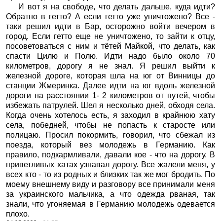
И вот я на свободе, что делать дальше, куда идти?
Обратно в гетто? А если гетто уже уничтожено? Все -
таки решил идти в Бар, осторожно войти вечером в
город. Если гетто еще не уничтожено, то зайти к отцу,
посоветоваться с ним и тётей Майкой, что делать, как
спасти Цилю и Полю. Идти надо было около 70
километров, дорогу я не знал. Я решил выйти к
железной дороге, которая шла на юг от Винницы до
станции Жмеринка. Далее идти на юг вдоль железной
дороги на расстоянии 1- 2 километров от путей, чтобы
избежать патрулей. Шел я несколько дней, обходя села.
Когда очень хотелось есть, я заходил в крайнюю хату
села, победней, чтобы не попасть к старосте или
полицаю. Просил покормить, говорил, что сбежал из
поезда, который вез молодежь в Германию. Как
правило, подкармливали, давали кое - что на дорогу. В
приветливых хатах узнавал дорогу. Все жалели меня, у
всех кто - то из родных и близких так же мог бродить. По
моему внешнему виду и разговору все принимали меня
за украинского мальчика, а что одежда рваная, так
знали, что угоняемая в Германию молодежь одевается
плохо.