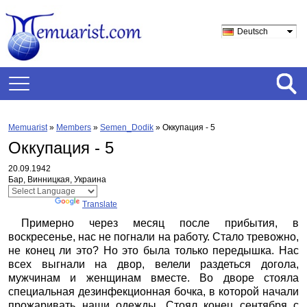
Deutsch
Memuarist
»
Members
»
Semen_Dodik
»
Оккупация - 5
Оккупация - 5
20.09.1942
Бар, Винницкая, Украина
Powered by
Translate
Примерно через месяц после прибытия, в
воскресенье, нас не погнали на работу. Стало тревожно,
не конец ли это? Но это была только передышка. Нас
всех выгнали на двор, велели раздеться догола,
мужчинам и женщинам вместе. Во дворе стояла
специальная дезинфекционная бочка, в которой начали
прожаривать наши одежды. Стоял конец сентября с