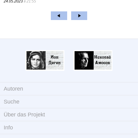
24.05.2023
в 21:55
Autoren
Suche
Über das Projekt
Info