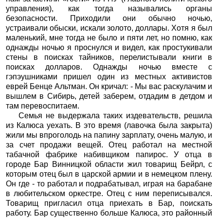
управления), как тогда назывались органы
безопасности. Приходили они обычно ночью,
устраивали обыски, искали золото, доллары. Хотя я был
маленький, мне тогда не было и пяти лет, но помню, как
однажды ночью я проснулся и видел, как простукивали
стены в поисках тайников, перелистывали книги в
поисках долларов. Однажды ночью вместе с
гэпэушниками пришел один из местных активистов
еврей Бенце Альтман. Он кричал: - Мы вас раскулачим и
вышлем в Сибирь, детей заберем, отдадим в детдом и
там перевоспитаем.
Семья не выдержала таких издевательств, решила
из Калюса уехать. В это время (лавочка была закрыта)
жили мы впроголодь на папину зарплату, очень малую, и
за счет продажи вещей. Отец работал на местной
табачной фабрике набивщиком папирос. У отца в
городе Бар Винницкой области жил товарищ Бейрл, с
которым отец был в царской армии и в немецком плену.
Он где - то работал и подрабатывал, играя на барабане
в любительском оркестре. Отец с ним переписывался.
Товарищ пригласил отца приехать в Бар, поискать
работу. Бар существенно больше Калюса, это районный