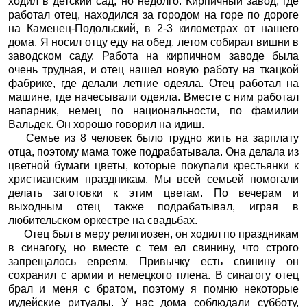
ходил в детский сад, но недолго. Кирпичный завод, где
работал отец, находился за городом на горе по дороге
на Каменец-Подольский, в 2-3 километрах от нашего
дома. Я носил отцу еду на обед, летом собирал вишни в
заводском саду. Работа на кирпичном заводе была
очень трудная, и отец нашел новую работу на ткацкой
фабрике, где делали летние одеяла. Отец работал на
машине, где начесывали одеяла. Вместе с ним работал
напарник, немец по национальности, по фамилии
Вальдек. Он хорошо говорил на идиш.
Семье из 8 человек было трудно жить на зарплату
отца, поэтому мама тоже подрабатывала. Она делала из
цветной бумаги цветы, которые покупали крестьянки к
христианским праздникам. Мы всей семьей помогали
делать заготовки к этим цветам. По вечерам и
выходным отец также подрабатывал, играя в
любительском оркестре на свадьбах.
Отец был в меру религиозен, он ходил по праздникам
в синагогу, но вместе с тем ел свинину, что строго
запрещалось евреям. Привычку есть свинину он
сохранил с армии и немецкого плена. В синагогу отец
брал и меня с братом, поэтому я помню некоторые
иудейские ритуалы. У нас дома соблюдали субботу,