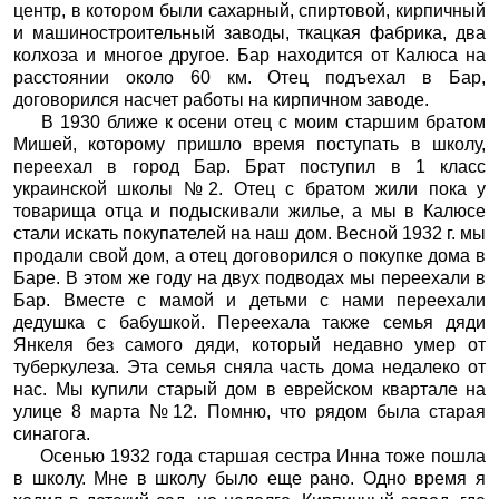
центр, в котором были сахарный, спиртовой, кирпичный
и машиностроительный заводы, ткацкая фабрика, два
колхоза и многое другое. Бар находится от Калюса на
расстоянии около 60 км. Отец подъехал в Бар,
договорился насчет работы на кирпичном заводе.
В 1930 ближе к осени отец с моим старшим братом
Мишей, которому пришло время поступать в школу,
переехал в город Бар. Брат поступил в 1 класс
украинской школы №2. Отец с братом жили пока у
товарища отца и подыскивали жилье, а мы в Калюсе
стали искать покупателей на наш дом. Весной 1932 г. мы
продали свой дом, а отец договорился о покупке дома в
Баре. В этом же году на двух подводах мы переехали в
Бар. Вместе с мамой и детьми с нами переехали
дедушка с бабушкой. Переехала также семья дяди
Янкеля без самого дяди, который недавно умер от
туберкулеза. Эта семья сняла часть дома недалеко от
нас. Мы купили старый дом в еврейском квартале на
улице 8 марта №12. Помню, что рядом была старая
синагога.
Осенью 1932 года старшая сестра Инна тоже пошла
в школу. Мне в школу было еще рано. Одно время я