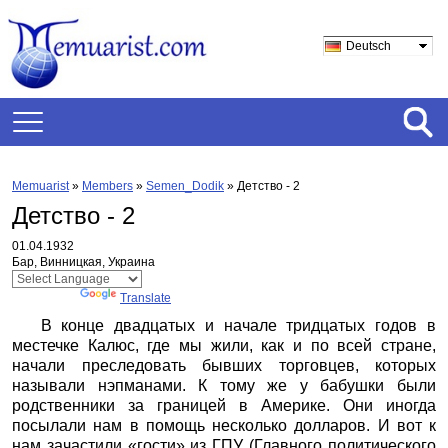
Deutsch
Memuarist
»
Members
»
Semen_Dodik
»
Детство - 2
Детство - 2
01.04.1932
Бар, Винницкая, Украина
Powered by
Translate
В конце двадцатых и начале тридцатых годов в
местечке Калюс, где мы жили, как и по всей стране,
начали преследовать бывших торговцев, которых
называли нэпманами. К тому же у бабушки были
родственники за границей в Америке. Они иногда
посылали нам в помощь несколько долларов. И вот к
нам зачастили «гости» из ГПУ (Главного политического