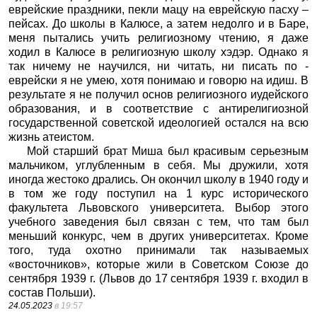
еврейские праздники, пекли мацу на еврейскую пасху –
пейсах. До школы в Калюсе, а затем недолго и в Баре,
меня пытались учить религиозному чтению, я даже
ходил в Калюсе в религиозную школу хэдэр. Однако я
так ничему не научился, ни читать, ни писать по -
еврейски я не умею, хотя понимаю и говорю на идиш. В
результате я не получил основ религиозного иудейского
образования, и в соответствие с антирелигиозной
государственной советской идеологией остался на всю
жизнь атеистом.
Мой старший брат Миша был красивым серьезным
мальчиком, углубленным в себя. Мы дружили, хотя
иногда жестоко дрались. Он окончил школу в 1940 году и
в том же году поступил на 1 курс исторического
факультета Львовского университета. Выбор этого
учебного заведения был связан с тем, что там был
меньший конкурс, чем в других университетах. Кроме
того, туда охотно принимали так называемых
«восточников», которые жили в Советском Союзе до
сентября 1939 г. (Львов до 17 сентября 1939 г. входил в
состав Польши).
24.05.2023
в 19:57