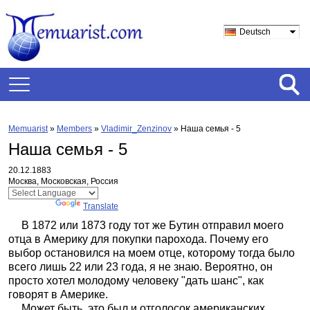
Deutsch
Memuarist
»
Members
»
Vladimir_Zenzinov
»
Наша семья - 5
Наша семья - 5
20.12.1883
Москва, Московская, Россия
Powered by
Translate
В 1872 или 1873 году тот же Бутин отправил моего
отца в Америку для покупки парохода. Почему его
выбор остановился на моем отце, которому тогда было
всего лишь 22 или 23 года, я не знаю. Вероятно, он
просто хотел молодому человеку "дать шанс", как
говорят в Америке.
Может быть, это был и отголосок американских