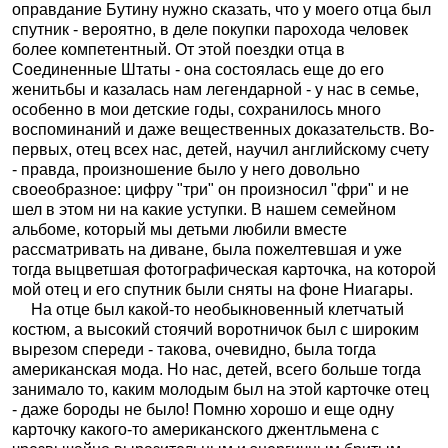
оправдание Бутину нужно сказать, что у моего отца был
спутник - вероятно, в деле покупки парохода человек
более компетентный. От этой поездки отца в
Соединенные Штаты - она состоялась еще до его
женитьбы и казалась нам легендарной - у нас в семье,
особенно в мои детские годы, сохранилось много
воспоминаний и даже вещественных доказательств. Во-
первых, отец всех нас, детей, научил английскому счету
- правда, произношение было у него довольно
своеобразное: цифру "три" он произносил "фри" и не
шел в этом ни на какие уступки. В нашем семейном
альбоме, который мы детьми любили вместе
рассматривать на диване, была пожелтевшая и уже
тогда выцветшая фотографическая карточка, на которой
мой отец и его спутник были сняты на фоне Ниагары.
На отце был какой-то необыкновенный клетчатый
костюм, а высокий стоячий воротничок был с широким
вырезом спереди - такова, очевидно, была тогда
американская мода. Но нас, детей, всего больше тогда
занимало то, каким молодым был на этой карточке отец
- даже бороды не было! Помню хорошо и еще одну
карточку какого-то американского джентльмена с