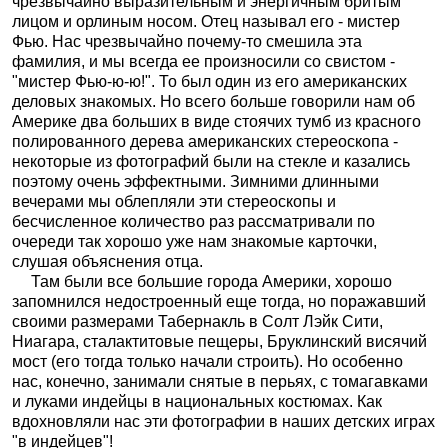
чрезвычайно выразительным и энергичным бритым
лицом и орлиным носом. Отец называл его - мистер
Фью. Нас чрезвычайно почему-то смешила эта
фамилия, и мы всегда ее произносили со свистом -
"мистер Фью-ю-ю!". То был один из его американских
деловых знакомых. Но всего больше говорили нам об
Америке два больших в виде стоячих тумб из красного
полированного дерева американских стереоскопа -
некоторые из фотографий были на стекле и казались
поэтому очень эффектными. Зимними длинными
вечерами мы облепляли эти стереоскопы и
бесчисленное количество раз рассматривали по
очереди так хорошо уже нам знакомые карточки,
слушая объяснения отца.
Там были все большие города Америки, хорошо
запомнился недостроенный еще тогда, но поражавший
своими размерами Табернакль в Солт Лэйк Сити,
Ниагара, сталактитовые пещеры, Бруклинский висячий
мост (его тогда только начали строить). Но особенно
нас, конечно, занимали снятые в перьях, с томагавками
и луками индейцы в национальных костюмах. Как
вдохновляли нас эти фотографии в наших детских играх
"в индейцев"!