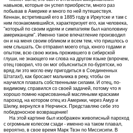
навыков, которые он успел приобрести, много раз
побывав в Америке и много по ней путешествуя.
Кеннан, встретивший его в 1885 году в Иркутске и там с
ним познакомившийся, характеризует его, как человека,
"который по своим идеям и симпатиям был наполовину
американцем". Именно такое впечатление производил
он и на меня своим обликом и всем тем, что пришлось о
нем слышать. Он отправил моего отца, юного годами и
опытом, всю свою жизнь прожившего в сибирской
глуши, не знающего ни слова на другом языке (впрочем,
отец говорил, что он мог объясниться по-бурятски, но
вряд ли это могло ему пригодиться в Соединенных
Штатах!), как бросают мальчика в реку, чтобы он
научился плавать собственными силами. И отец, по-
видимому, справился со своей задачей, потому что я
хорошо помню нарисованный масляными красками
пароход, на котором отец из Америки, через Амур и
Шилку, вернулся в Нерчинск. Представляю себе это
победоносное возвращение!
На этой картине был изображен живописный пароход
с огромным колесом сзади - именно на таком плавал,
вероятно, в свое время Марк Твэн по Миссисипи. В