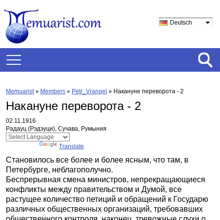
Deutsch
Memuarist
»
Members
»
Petr_Vrangel
»
Накануне переворота - 2
Накануне переворота - 2
02.11.1916
Радауц (Рэдэуци), Сучава, Румыния
Powered by
Translate
Становилось все более и более ясным, что там, в
Петербурге, неблагополучно.
Беспрерывная смена министров, непрекращающиеся
конфликты между правительством и Думой, все
растущее количество петиций и обращений к Государю
различных общественных организаций, требовавших
общественного контроля, наконец, тревожные слухи о