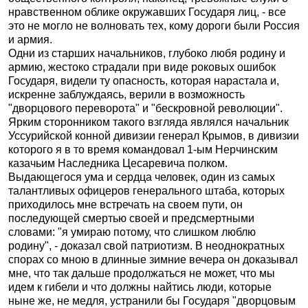
нравственном облике окружавших Государя лиц, - все
это не могло не волновать тех, кому дороги были Россия
и армия.
Одни из старших начальников, глубоко любя родину и
армию, жестоко страдали при виде роковых ошибок
Государя, видели ту опасность, которая нарастала и,
искренне заблуждаясь, верили в возможность
"дворцового переворота" и "бескровной революции".
Ярким сторонником такого взгляда являлся начальник
Уссурийской конной дивизии генерал Крымов, в дивизии
которого я в то время командовал 1-ым Нерчинским
казачьим Наследника Цесаревича полком.
Выдающегося ума и сердца человек, один из самых
талантливых офицеров генерального штаба, которых
приходилось мне встречать на своем пути, он
последующей смертью своей и предсмертными
словами: "я умираю потому, что слишком люблю
родину", - доказал свой патриотизм. В неоднократных
спорах со мною в длинные зимние вечера он доказывал
мне, что так дальше продолжаться не может, что мы
идем к гибели и что должны найтись люди, которые
ныне же, не медля, устранили бы Государя "дворцовым