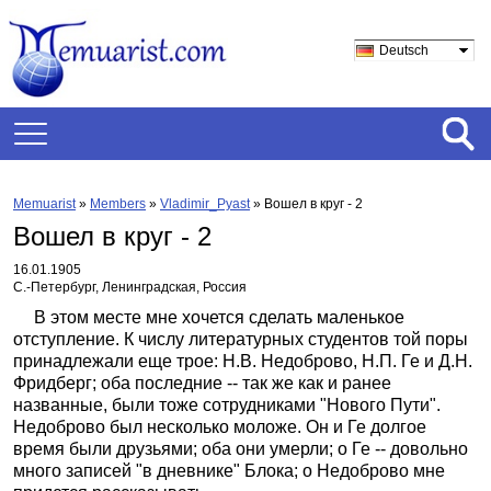
Deutsch
Memuarist
»
Members
»
Vladimir_Pyast
»
Вошел в круг - 2
Вошел в круг - 2
16.01.1905
С.-Петербург, Ленинградская, Россия
В этом месте мне хочется сделать маленькое
отступление. К числу литературных студентов той поры
принадлежали еще трое: Н.В. Недоброво, Н.П. Ге и Д.Н.
Фридберг; оба последние -- так же как и ранее
названные, были тоже сотрудниками "Нового Пути".
Недоброво был несколько моложе. Он и Ге долгое
время были друзьями; оба они умерли; о Ге -- довольно
много записей "в дневнике" Блока; о Недоброво мне