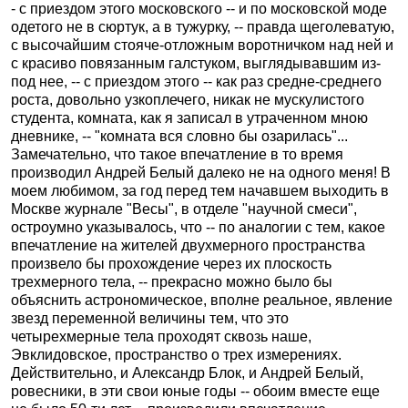
- с приездом этого московского -- и по московской моде
одетого не в сюртук, а в тужурку, -- правда щеголеватую,
с высочайшим стояче-отложным воротничком над ней и
с красиво повязанным галстуком, выглядывавшим из-
под нее, -- с приездом этого -- как раз средне-среднего
роста, довольно узкоплечего, никак не мускулистого
студента, комната, как я записал в утраченном мною
дневнике, -- "комната вся словно бы озарилась"...
Замечательно, что такое впечатление в то время
производил Андрей Белый далеко не на одного меня! В
моем любимом, за год перед тем начавшем выходить в
Москве журнале "Весы", в отделе "научной смеси",
остроумно указывалось, что -- по аналогии с тем, какое
впечатление на жителей двухмерного пространства
произвело бы прохождение через их плоскость
трехмерного тела, -- прекрасно можно было бы
объяснить астрономическое, вполне реальное, явление
звезд переменной величины тем, что это
четырехмерные тела проходят сквозь наше,
Эвклидовское, пространство о трех измерениях.
Действительно, и Александр Блок, и Андрей Белый,
ровесники, в эти свои юные годы -- обоим вместе еще