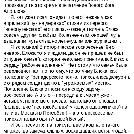
производил в это время впечатление "юного бога
Аполлона".
Я, как уже писал, ожидал, по его "нежным как
апрельский пух на деревах" стихам из первого
"новопутейского" его цикла, -- ожидал видеть Блока
совсем другим: слабым, болезненным юношей, чуть
дышащим, чуть слышно лепечущим или журчащим...
Я вспомнил! В историческое воскресенье, 9-го
января, Блока хотя и ждали, да он не пришел: не был
отпущен семьей, которая невольно принимала близко к
сердцу "рабочие волнения". Не потому, что семья была
революционная, но потому, что вотчиму Блока, как
полковнику Гренадерского полка, приходилось дежурить
с отрядом солдат где-то в "угрожаемых" местах.
Появление Блока относится к следующему
воскресенью. А в это -- посреди дня, часам уже к
четырем, но прямо с поезда: настолько он опоздал
(вследствие "неспокойствия" у железнодорожников) на
пути из Москвы в Петербург! -- в это воскресенье
приехал только один Андрей Белый.
И вот, несмотря на присутствие в комнате такого
множества замечательных, восхищавших меня, людей, -