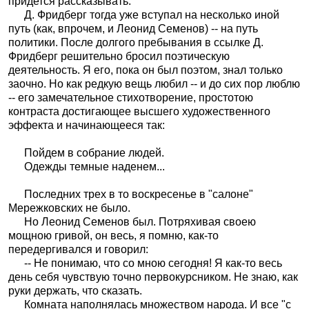
придется рассказывать.
Д. Фридберг тогда уже вступал на несколько иной
путь (как, впрочем, и Леонид Семенов) -- на путь
политики. После долгого пребывания в ссылке Д.
Фридберг решительно бросил поэтическую
деятельность. Я его, пока он был поэтом, знал только
заочно. Но как редкую вещь любил -- и до сих пор люблю
-- его замечательное стихотворение, простотою
контраста достигающее высшего художественного
эффекта и начинающееся так:
Пойдем в собрание людей.
Одежды темные наденем...
Последних трех в то воскресенье в "салоне"
Мережковских не было.
Но Леонид Семенов был. Потряхивая своею
мощною гривой, он весь, я помню, как-то
передергивался и говорил:
-- Не понимаю, что со мною сегодня! Я как-то весь
день себя чувствую точно первокурсником. Не знаю, как
руки держать, что сказать.
Комната наполнялась множеством народа. И все "с