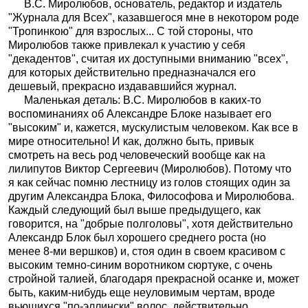
В.С. Миролюбов, основатель, редактор и издатель
"Журнала для Всех", казавшегося мне в некотором роде
"Тропинкою" для взрослых... С той стороны, что
Миролюбов также привлекал к участию у себя
"декадентов", считая их доступными вниманию "всех",
для которых действительно предназначался его
дешевый, прекрасно издававшийся журнал.
Маленькая деталь: В.С. Миролюбов в каких-то
воспоминаниях об Александре Блоке называет его
"высоким" и, кажется, мускулистым человеком. Как все в
мире относительно! И как, должно быть, привык
смотреть на весь род человеческий вообще как на
лилипутов Виктор Сергеевич (Миролюбов). Потому что
я как сейчас помню лестницу из голов стоящих один за
другим Александра Блока, Философова и Миролюбова.
Каждый следующий был выше предыдущего, как
говорится, на "добрые полголовы", хотя действительно
Александр Блок был хорошего среднего роста (но
менее 8-ми вершков) и, стоя один в своем красивом с
высоким темно-синим воротником сюртуке, с очень
стройной талией, благодаря прекрасной осанке и, может
быть, каким-нибудь еще неуловимым чертам, вроде
вьющихся "по-эллински" волос, действительно