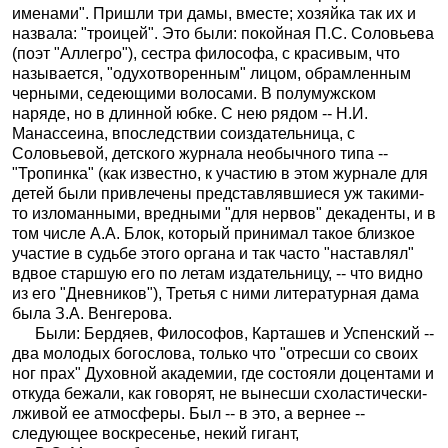
именами". Пришли три дамы, вместе; хозяйка так их и
назвала: "троицей". Это были: покойная П.С. Соловьева
(поэт "Аллегро"), сестра философа, с красивым, что
называется, "одухотворенным" лицом, обрамленным
черными, седеющими волосами. В полумужском
наряде, но в длинной юбке. С нею рядом -- Н.И.
Манассеина, впоследствии соиздательница, с
Соловьевой, детского журнала необычного типа --
"Тропинка" (как известно, к участию в этом журнале для
детей были привлечены представлявшиеся уж такими-
то изломанными, вредными "для нервов" декаденты, и в
том числе А.А. Блок, который принимал такое близкое
участие в судьбе этого органа и так часто "наставлял"
вдвое старшую его по летам издательницу, -- что видно
из его "Дневников"), Третья с ними литературная дама
была З.А. Венгерова.
Были: Бердяев, Философов, Карташев и Успенский --
два молодых богослова, только что "отресши со своих
ног прах" Духовной академии, где состояли доцентами и
откуда бежали, как говорят, не вынесши схоластически-
лживой ее атмосферы. Был -- в это, а вернее --
следующее воскресенье, некий гигант,